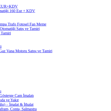
60 EUR+KDV
matiği 160 Eur + KDV
Pompa Trafo Fotosel Fan Meme
tomatiği Satış ve Tamiri
 Tamiri
i
z Vana Motoru Satışı ve Tamiri
ı
 Gösterge Cam İmalatı
ıda ve Yakıt
u) – İmalat & İthalat
afram, Conta, Salmastra