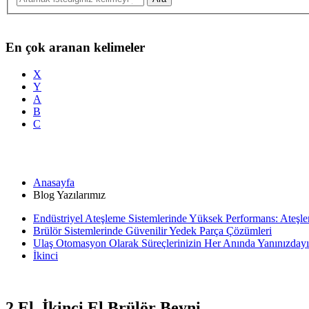
En çok aranan kelimeler
X
Y
A
B
C
Anasayfa
Blog Yazılarımız
Endüstriyel Ateşleme Sistemlerinde Yüksek Performans: Ateşlem
Brülör Sistemlerinde Güvenilir Yedek Parça Çözümleri
Ulaş Otomasyon Olarak Süreçlerinizin Her Anında Yanınızday
İkinci
2.El, İkinci El Brülör Beyni