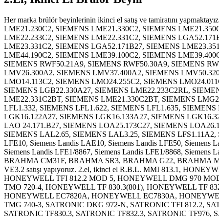
Her marka brülör beyinlerinin ikinci el satış ve tamiratını yapmaktayız. Brülör bakım, onarım ve revizyonu için 7/24 teknik servis hizmeti verilmektedir. 2.el, ikinci el SIEMENS LME21.130C2, SIEMENS LME21.230C2, SIEMENS LME21.330C2, SIEMENS LME21.350C2, SIEMENS LME21.550C2, SIEMENS LME22.131C2, SIEMENS LME22.231C2, SIEMENS LME22.232C2, SIEMENS LME22.233C2, SIEMENS LME22.331C2, SIEMENS LGA52.171B27, SIEMENS LME39.400A2, SIEMENS LME41.054C2, SIEMENS LME11.230C2, SIEMENS LME11.330C2, SIEMENS LME23.331C2, SIEMENS LGA52.171B27, SIEMENS LME23.351C2, SIEMENS LME41.051C2, SIEMENS LME41.054C2, SIEMENS LME44.056C2, SIEMENS LME44.057C2, SIEMENS LME44.190C2, SIEMENS LME39.100C2, SIEMENS LME39.400C2, SIEMENS LME41.091C2, SIEMENS LME73.000A2, SIEMENS PME73.840A2, SIEMENS PME73.831A2, SIEMENS LFS1.21A2, SIEMENS RWF50.21A9, SIEMENS RWF50.30A9, SIEMENS RWF55.51A9, SIEMENS RWF55.60A9, SIEMENS LDU11.323A27, SIEMENS LDU11.523A27, SIEMENS LMV27.100A2, SIEMENS LMV26.300A2, SIEMENS LMV37.400A2, SIEMENS LMV50.320B2, SIEMENS LMV51.300B2, SIEMENS LMV52.200B2, SIEMENS LMV52.400B2,SIEMENS LMO14.111C2, SIEMENS LMO14.113C2, SIEMENS LMO24.255C2, SIEMENS LMO24.011C2, SIEMENS LMO24.111C2, SIEMENS LMO44.255C2, LGB21.330A27, SIEMENS LMG21.330B27, SIEMENS LGB22.330B27, SIEMENS LGB22.330A27, SIEMENS LME22.233C2RL, SIEMENS LME11.330C2BT, SIEMENS LME21.430C2BT, SIEMENS LMO44.255C2BT, SIEMENS LME22.233C2BT, SIEMENS LME22.331C2BT, SIEMENS LME21.330C2BT, SIEMENS LMG22.330B27, SIEMENS LFL1.122, SIEMENS LFL1.133, SIEMENS LFL1.322, SIEMENS LFL1.333, SIEMENS LFL1.335, SIEMENS LFL1.332, SIEMENS LFL1.622, SIEMENS LFL1.635, SIEMENS LFL1.638, SIEMENS LFL1.148, SIEMENS RMG/M88.62C2, SIEMENS RMO88.53C2, SIEMENS RMO88.53A2, SIEMENS LGK16.122A27, SIEMENS LGK16.133A27, SIEMENS LGK16.322A27, SIEMENS LGK16.333A27, SIEMENS LGK16.335A27, SIEMENS LGK16.622A27, SIEMENS LGK16.635A27, SIEMENS LAO 24.171.B27, SIEMENS LOA25.173C27, SIEMENS LOA26.171B27, SIEMENS LOA28.173A27, SIEMENS LOA 36.171.A27, SIEMENS LAL1.25, SIEMENS LAL2.25, SIEMENS LAL2.14, SIEMENS LAL2.65, SIEMENS LAL3.25, SIEMENS LFS1.11A2, SIEMENS LOK16.140A27, SIEMENS LOK16.250A27, SIEMENS LOK16.650A27 satışı yapıyoruz. 2.el, ikinci el Siemens Landis LFE10, Siemens Landis LAE10, Siemens Landis LFE50, Siemens Landis LAE1/1355, Siemens Landis LFE1.1/8854, Siemens Landis LFE1/8851, Siemens Landis LFE1/8853, Siemens Landis LFE1/8866, Siemens Landis LFE1/8867, Siemens Landis LFE1/8868, Siemens Landis LFE1/8892 satışı yapıyoruz. 2.el, ikinci el BRAHMA SM 592n/s, BRAHMA CM 191N.2, BRAHMA VM41, BRAHMA GF2, BRAHMA CM31F, BRAHMA SR3, BRAHMA G22, BRAHMA MF2, BRAHMA AT5/TR, BRAHMA VM42, BRAHMA RE3, BRAHMA GF3, BRAHMA SM 152N.2, BRAHMA GE1, BRAHMA VE3.2 satışı yapıyoruz. 2.el, ikinci el R.B.L. MMI 813.1, HONEYWELL MMI 813.1 MOD 23, HONEYWELL MMI 810.1 MOD 33, HONEYWELL TMG 740-3 MOD 32, R.B.L. MMI 813.1, HONEYWELL TFI 812.2 MOD 5, HONEYWELL DMG 970 MOD 01, HONEYWELL DMG 972 MOD 01, HONEYWELL DMG 973 MOD 01, HONEYWELL DKG 972 MOD 10, HONEYWELL TMO 720-4, HONEYWELL TF 830.3(801), HONEYWELL TF 832.3(802), HONEYWELL TF 976, HONEYWELL DKW 972 (MMO872), HONEYWELL TFI 812.2, HONEYWELL EC7810A, HONEYWELL EC7820A, HONEYWELL EC7830A, HONEYWELL EC7850A satışı yapıyoruz. 2.el, ikinci el SATRONIC TMG 740-3, SATRONIC MMI 962.1, SATRONIC DLG 976-N, SATRONIC TMG 740-3, SATRONIC DKG 972-N, SATRONIC TFI 812.2, SATRONIC DLG 976-N, SATRONIC DMG 973-N, SATRONIC DMG 9