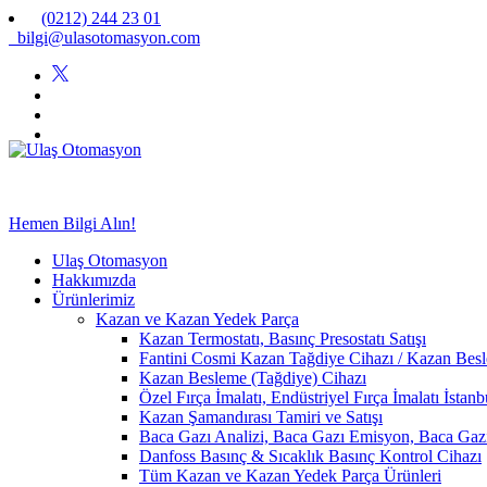
(0212) 244 23 01
bilgi@ulasotomasyon.com
Hemen Bilgi Alın!
Ulaş Otomasyon
Hakkımızda
Ürünlerimiz
Kazan ve Kazan Yedek Parça
Kazan Termostatı, Basınç Presostatı Satışı
Fantini Cosmi Kazan Tağdiye Cihazı / Kazan Besle
Kazan Besleme (Tağdiye) Cihazı
Özel Fırça İmalatı, Endüstriyel Fırça İmalatı İstan
Kazan Şamandırası Tamiri ve Satışı
Baca Gazı Analizi, Baca Gazı Emisyon, Baca Ga
Danfoss Basınç & Sıcaklık Basınç Kontrol Cihazı
Tüm Kazan ve Kazan Yedek Parça Ürünleri