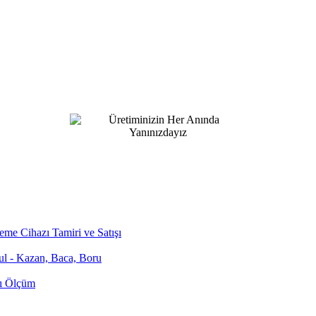
me Cihazı Tamiri ve Satışı
bul - Kazan, Baca, Boru
zı Ölçüm