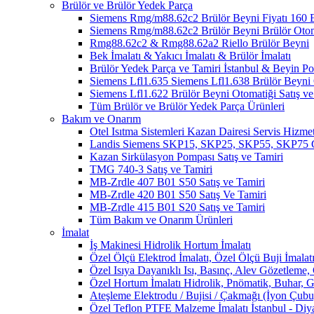
Brülör ve Brülör Yedek Parça
Siemens Rmg/m88.62c2 Brülör Beyni Fiyatı 1
Siemens Rmg/m88.62c2 Brülör Beyni Brülör Oto
Rmg88.62c2 & Rmg88.62a2 Riello Brülör Beyni
Bek İmalatı & Yakıcı İmalatı & Brülör İmalatı
Brülör Yedek Parça ve Tamiri İstanbul & Beyin 
Siemens Lfl1.635 Siemens Lfl1.638 Brülör Beyni O
Siemens Lfl1.622 Brülör Beyni Otomatiği Satış ve
Tüm Brülör ve Brülör Yedek Parça Ürünleri
Bakım ve Onarım
Otel Isıtma Sistemleri Kazan Dairesi Servis Hizmet
Landis Siemens SKP15, SKP25, SKP55, SKP75 Ga
Kazan Sirkülasyon Pompası Satış ve Tamiri
TMG 740-3 Satış ve Tamiri
MB-Zrdle 407 B01 S50 Satış ve Tamiri
MB-Zrdle 420 B01 S50 Satış Ve Tamiri
MB-Zrdle 415 B01 S20 Satış ve Tamiri
Tüm Bakım ve Onarım Ürünleri
İmalat
İş Makinesi Hidrolik Hortum İmalatı
Özel Ölçü Elektrod İmalatı, Özel Ölçü Buji İmalatı
Özel Isıya Dayanıklı Isı, Basınç, Alev Gözetleme,
Özel Hortum İmalatı Hidrolik, Pnömatik, Buhar, G
Ateşleme Elektrodu / Bujisi / Çakmağı (İyon Çubuğ
Özel Teflon PTFE Malzeme İmalatı İstanbul - Diy