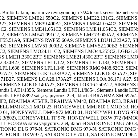
72-N, SATRONIC DMG 970-N, SATRONIC MMG 810.1, SATRONIC TF830.3, SATRONIC TF832.3, SATRONIC TF976, SATRONIC DKW972, SATRONIC TF 701-1, SATRONIC MMI 962.1, SATRONIC MMI 813.1, SATRONIC MMI 810 satışı yapıyoruz. 2.el, ikinci el Danfoss BAO 3C, Danfoss OBC82.10, Danfoss BHO 64, Danfoss BHO72.10, Danfoss BHO 11, Danfoss BHO 15, Danfoss BHO12.1, Danfoss BHO 61, Danfoss BHO 70, Danfoss OBC82.10, Danfoss BAO 3C, ERA 01GC1, Kromschroder IFS 244-3/1W, Kromschroder IFS 244-3/1WZ satışı yapıyoruz. 2.el, ikinci el Kromschroder IFD 244-3/1W, Kromschroder IFD 244-3/1WI, Kromschroder IFS 244-5/1W, Kromschroder IFD 244-5/1W, Kromschroder IFD 244-5/1WI, Kromschroder IFD 258/1W, Kromschroder IFD 258-10/1W, Kromschroder IFD 258-5/1W, Kromschroder IFD 258-10/1Q, Kromschroder IFD 258-5/1Q, Kromachroder IFD 258-5/1W1 satışı yapıyoruz. 2.el, ikinci el Riello RMG/M88.62C2, Riello RMO88.53C2, Riello RMO88.53A2, R.B.L RMO88.53C2, R.B.L. Riello 508SE, RBL Riello 503 SE, RBL Riello 530/SE, Riello RMG508SE, Riello 525/SE, Riello 509/SE satışı yapıyoruz. 2.el, ikinci el LANDIS LFL1.322, LANDIS LFL1.122, LANDIS LFL1.133, LANDIS LFL1.148, LANDIS LFL1.333, LANDIS LFL1.335, LANDIS LGA52, LANDIS LGB 21, LANDIS LGB 22, LANDIS LAC 1.025, LANDIS LMG 22.233B27, LANDIS LOA24, LANDIS LAE 10, LANDIS LOA26.171A27, LANDIS LAB1 satışı yapıyoruz. 2.el, ikinci el RVP75.230 satışı yapıyoruz. 2.el, ikinci el RVP75.237 satışı yapıyoruz. 2.el, ikinci el RVP65.130 satışı yapıyoruz. 2.el, ikinci el RVP55.1 satışı yapıyoruz. 2.el, ikinci el RVP45.500 satışı yapıyoruz. 2.el, ikinci el RVP45.130 satışı yapıyoruz. 2.el, ikinci el ECEE MA 55H, ECEE MA 810 satışı yapıyoruz. 2.el, ikinci el DUNGS VDK 200A.S02 satışı yapıyoruz. 2.el, ikinci el DUNGS VPS 504 S 02 satışı yapıyoruz. 2.el, ikinci el DUNGS VPS 504 S 04 satışı yapıyoruz. Siemens RWF50.21A9 tamiri ve satışı yapıyoruz. RWF50.30A9 tamiri ve satışı yapıyoruz. RWF55.51A9 tamiri ve satışı yapıyoruz. RWF55.60A9 tamiri ve satışı yapıyoruz. 2. el Yamatake Azbil AUR450C, AUR350C, AUR300C, R4424, R4440, R4750, R4780, R4715, R4781, BC-R25 satışı yapıyoruz. 2.el LANDIS & GYR LGB21.330A27 brülör beyni, brülör rolesi, brülör beyini, brülör otomatiği satışı yapıyoruz. İkinci el LANDIS & GYR LGB21.330A27 brülör beyini, brülör otomatiği, brülör rolesi, brülör beyni stoklarımızda bulunur. 2. el LANDIS & GYR LGB21.330A27 brülör beyini, brülör otomatiği, brülör rolesi, brülör beyni stoklarımızda bulunur. SIEMENS LGB21.330A27 brülör beyini, brülör rolesi, brülör kontrol kutusu, brülör otomatiği, brülör beyini satışı yapıyoruz. 2. el SIEMENS LGB21.330A27 brülör beyini, brülör kontrol kutusu, brülör rolesi, brülör otomatiği, brülör beyni stoklarımızda bulunur. İkinci el SIEMENS LGB21.330A27 brülör beyini, brülör kontrol kutusu, brülör beyni, brülör otomatiği, brülör rolesi satışı yapıyoruz. LANDIS & GYR LGB22.330A27 brülör beyini, brülör kontrol kutusu, brülör rolesi, brülör otomatiği, brülör beyni satışı yapıyoruz. İkinci el LANDIS & GYR LGB22.330A27 brülör beyini, brülör kontrol kutusu, brülör rolesi, brülör beyni, brülör otomatiği satışı yapıyoruz. 2. el LANDIS & GYR LGB22.330A27 brülör beyini, brülör kontrol kutusu, brülör rolesi, brülör otomatiği, brülör beyni satışı yapıyoruz. SİEMENS LGB22.330A27 brülör beyini, brülör kontrol kutusu, brülör rolesi, brülör beyni, brülör otomatiği satışı yapıyoruz. 2. el SIEMENS LGB22.330A27 brülör beyini, brülör kontrol kutusu, brülör rolesi, brülör otomatiği, brülör beyni sat