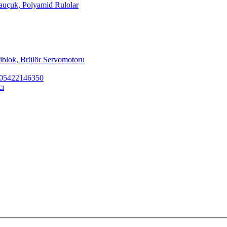
Kauçuk, Polyamid Rulolar
tiblok, Brülör Servomotoru
ar 05422146350
cı