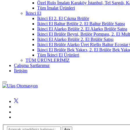
Özel Rulo İmalatı Karaköy İstanbul, Tel Sargılı, 
Tüm İmalat Ürünleri
İkinci El
İkinci El 2. El Çıkma Brülör
İkinci El Baltur Brülör 2. El Baltur Brülör Satışı
İkinci El Alarko Brülör 2. El Alarko Brülör Satışı
İkinci El Brülör Beyni, Brülör Pompası, 2. El Mul
İkinci El Alarko Brülör 2. El Brülör Satışı
İkinci El Brülör Alarko Üret Riello Baltur Ecost
İkinci El Brülör Bek Yakıcı, 2. El Brülör Bek Yakı
Tüm İkinci El Ürünleri
TÜM ÜRÜNLERİMİZ
Çalışma Şartlarımız
İletişim