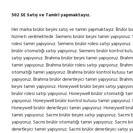
502 SE Satış ve Tamiri yapmaktayız.
Her marka brülör beyini satış ve tamiri yapmaktayız. Brülör bakım, onarım ve revizyonu için 7/24 teknik servis hizmeti verilmektedir. Siemens brülör beyni tamiri yapıyoruz. Siemens brülör beyini satışı yapıyoruz. Siemens brülör rolesi tamiri yapıyoruz. Siemens brülör rolesi satışı yapıyoruz. Siemens brülör otomatiği tamiri yapıyoruz. Siemens brülör otomatiği satışı yapıyoruz. Siemens brülör kontrol kutusu tamiri yapıyoruz. Siemens brülör kontrol kutusu satışı yapıyoruz. Brahma brülör beyni tamiri yapıyoruz. Brahma brülör beyini satışı yapıyoruz. Brahma brülör rolesi tamiri yapıyoruz. Brahma brülör rolesi satışı yapıyoruz. Brahma brülör otomatiği satışı yapıyoruz. Brahma brülör otomatiği tamiri yapıyoruz. Brahma brülör kontrol kutusu tamiri yapıyoruz. Brahma brülör kontrol kutusu satışı yapıyoruz. Brahma brülör denetleyici tamiri yapıyoruz. Brahma brülör denetleyici satışı yapıyoruz. Honeywell brülör beyni tamiri yapıyoruz. Honeywell brülör beyini satışı yapıyoruz. Honeywell brülör rolesi tamiri yapıyoruz. Honeywell brülör rolesi satışı yapıyoruz. Honeywell brülör otomatiği tamiri yapıyoruz. Honeywell brülör otomatiği satışı yapıyoruz. Honeywell brülör kontrol kutusu tamiri yapıyoruz. Honeywell brülör kontrol kutusu satışı yapıyoruz. Honeywell brülör denetleyici tamiri yapıyoruz. Honeywell brüllör denetleyici satışı yapıyoruz. Sacmi brülör beyni tamiri yapıyoruz. Sacmi brülör beyini satışı yapıyoruz. Sacmi brülör rolesi tamiri yapıyoruz. Sacmi brülör rolesi satışı yapıyoruz. Sacmi brülör otomatiği tamiri yapıyoruz. Sacmi brülör otomatiği satışı yapıyoruz. Sacmi brülör denetleyici tamiri yapıyoruz. Sacmi brülör denetleyici satışı yapıyoruz. Sacmi brülör kontrol kutusu tamiri yapıyoruz. Sacmi brülör kontrol kutusu satışı yapıyoruz. Landis brülör beyni tamiri yapıyoruz. Landis brülör beyini satışı yapıyoruz. Landis brülör rolesi tamiri yapıyoruz. Landis brülör rolesi satışı yapıyoruz. Landis brülör otomatiği tamiri yapıyoruz. Landis brülör otomatiği satışı yapıyoruz. Landis brülör kontrol kutusu tamiri yapıyoruz. Landis brülör kontrol kutusu satışı yapıyoruz. Landis brülör denetleyici tamiri yapıyoruz. Landis brülör denetleyici satışı yapıyoruz. Kromschroder brülör beyni tamiri yapıyoruz. Krom Schroder brülör beyni satışı yapıyoruz. Kromschroder brülör rolesi tamiri yapıyoruz. Krom Schroder brülör rolesi satışı yapıyoruz. Kromschroder brülör otomatiği tamiri yapıyoruz. Krom Schroder brülör otomatiği satışı yapıyoruz. Kromschroder brülör kontrol kutusu tamiri yapıyoruz. Krom Schroder brülör kontrol kutusu satışı yapıyoruz. Kromschroder brülör denetleyici tamiri yapıyoruz. Krom Schroder brülör denetleyici satışı yapıyoruz. Satronic brülör beyni tamiri yapıyoruz. Satronic brülör beyini satışı yapıyoruz. Satronic brülör rolesi tamiri yapıyoruz. Satronic brülör rolesi satışı yapıyoruz. Satronic brülör otomatiği tamiri yapıyoruz. Satronic brülör otomatiği satışı yapıyoruz. Satronic brülör kontrol kutusu tamiri yapıyoruz. Satronic brülör kontrol kutusu satışı yapıyoruz. Satronic brülör denetleyici tamiri yapıyoruz. Satronic brülör denetleyici satışı yapıyoruz. Lamtec brülör beyni tamiri yapıyoruz. Lamtec brülör beyini tamiri yapıyoruz. Lamtec brülör rolesi tamiri yapıyoruz. Lamtec brülör rolesi satışı yapıyoruz. Lamtec brülör otomatiği tamiri yapıyoruz. Lamtec brülör otomatiği satışı yapıyoruz. Lamtec brülör denetleyici tamiri yapıyoruz. Lamtec brülör denetleyici satışı yapıyoruz. Lamtec brülör kontrol kutusu tamiri yapıyoruz. Lamtec brülör kontrol kutusu satışı yapıyoruz. Geox brülör beyni tamiri yapıyoruz. Geox brülör beyini satışı yapıyoruz. Geox brülör rolesi tamiri yapıyoruz. Geox brülör rolesi satışı yapıyoruz. Geox brülör otomatiği tamiri yapıyoruz. Geox brülör otomatiği satışı yapıyoruz. Geox brülör kontrol kutusu tamiri yapıyoruz. Geox brülör kontrol kutusu satışı yapıyoruz. Geox brülör denetleyici tamiri yapıyoruz. SIEMENS LME21.130C2 satış ve tamiri yapıyoruz. SIEMENS LME21.230C2 satış ve tamiri yapıyoruz. SIEMENS LME21.330C2 satış ve tamiri yapıyoruz. SIEMENS LME21.350C2 satış ve tamiri yapıyoruz. SIEMENS LME21.550C2 satış ve tamiri yapıyoruz. SIEMENS LME22.131C2 satış ve tamiri yapıyoruz. SIEMENS LME22.231C2 satış ve tamiri yapıyoruz. SIEMENS LME22.232C2 satış ve tamiri yapıyoruz. SIEMENS LME22.233C2 satış ve tamiri yapıyoruz. SIEMENS LME22.331C2 satış ve tamiri yapıyoruz. SIEMENS LGA52.171B27 satış ve tamiri yapıyoruz. SIEMENS LME39.400A2 satış ve tamiri yapıyoruz. SIEMENS LME41.054C2 satış ve tamiri yapıyoruz. SIEMENS LME41.091C2 satış ve tamiri yapıyoruz. SIEMENS LGB21.330A27 satış ve tamiri yapıyoruz. SIEMENS LGB21.130A27 satış ve tamiri yapıyoruz. SIEMENS LGB21.230A27 satış ve tamiri yapıyoruz. SIEMENS LGB21.350A27 satış ve tamiri yapıyoruz. SIEMENS LGB21.550A27 satış ve tamiri yapıyoruz. SIEMENS LGB21.330A27 satış ve tamiri yapıyoruz. SIEMENS LGB22.230B27 satış ve tamiri yapıyoruz. SIEMENS LGB32.330A27 satış ve tamiri yapıyoruz. SIEMENS LGB22.130A27 satış ve tamiri yapıyoruz. SIEMENS LGB41.258A27 satış ve tamiri yapıyoruz. SIEMENS LGB22.330A27 satış ve tamiri yapıyoruz. SIEMENS LME11.330C2BT satış ve tamiri yapıyoruz. SIEMENS LME21.430C2BT satış ve tamiri yapıyoruz. SIEMENS LMO44.255C2BT satış ve tamiri yapıyoruz. SIEMENS LME22.233C2BT satış ve tamiri yapıyoruz. SIEMENS LME22.331C2BT satış ve tamiri yapıyoruz. SIEMENS LME21.330C2BT satış ve tamiri yapıyoruz. SIEMENS LME22.233C2RL satış ve tamiri yapıyoruz. SIEMENS LME21.430C2 satış ve tamiri yapıyoruz. SIEMENS LME21.130C2RL satış ve tamiri yapıyoruz. SIEMENS LME21.330A2BT satış ve tamiri yapıyoruz. SIEMENS LMO14.111C2BT satış ve tamiri yapıyoruz. SIEMENS LME22.1