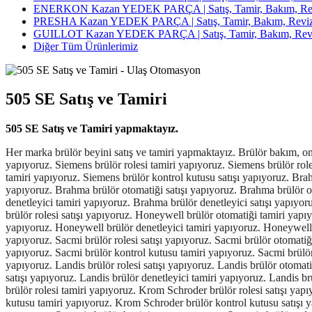
ENERKON Kazan YEDEK PARÇA | Satış, Tamir, Bakım, Rev
PRESHA Kazan YEDEK PARÇA | Satış, Tamir, Bakım, Reviz
GUILLOT Kazan YEDEK PARÇA | Satış, Tamir, Bakım, Revi
Diğer Tüm Ürünlerimiz
505 SE Satış ve Tamiri
505 SE Satış ve Tamiri yapmaktayız.
Her marka brülör beyini satış ve tamiri yapmaktayız. Brülör bakım, onarım ve revizyonu için 7/24 teknik servis hizmeti verilmektedir. Siemens brülör beyni tamiri yapıyoruz. Siemens brülör beyini satışı yapıyoruz. Siemens brülör rolesi tamiri yapıyoruz. Siemens brülör rolesi satışı yapıyoruz. Siemens brülör otomatiği tamiri yapıyoruz. Siemens brülör otomatiği satışı yapıyoruz. Siemens brülör kontrol kutusu tamiri yapıyoruz. Siemens brülör kontrol kutusu satışı yapıyoruz. Brahma brülör beyni tamiri yapıyoruz. Brahma brülör beyini satışı yapıyoruz. Brahma brülör rolesi tamiri yapıyoruz. Brahma brülör rolesi satışı yapıyoruz. Brahma brülör otomatiği satışı yapıyoruz. Brahma brülör otomatiği tamiri yapıyoruz. Brahma brülör kontrol kutusu tamiri yapıyoruz. Brahma brülör kontrol kutusu satışı yapıyoruz. Brahma brülör denetleyici tamiri yapıyoruz. Brahma brülör denetleyici satışı yapıyoruz. Honeywell brülör beyni tamiri yapıyoruz. Honeywell brülör beyini satışı yapıyoruz. Honeywell brülör rolesi tamiri yapıyoruz. Honeywell brülör rolesi satışı yapıyoruz. Honeywell brülör otomatiği tamiri yapıyoruz. Honeywell brülör otomatiği satışı yapıyoruz. Honeywell brülör kontrol kutusu tamiri yapıyoruz. Honeywell brülör kontrol kutusu satışı yapıyoruz. Honeywell brülör denetleyici tamiri yapıyoruz. Honeywell brüllör denetleyici satışı yapıyoruz. Sacmi brülör beyni tamiri yapıyoruz. Sacmi brülör beyini satışı yapıyoruz. Sacmi brülör rolesi tamiri yapıyoruz. Sacmi brülör rolesi satışı yapıyoruz. Sacmi brülör otomatiği tamiri yapıyoruz. Sacmi brülör otomatiği satışı yapıyoruz. Sacmi brülör denetleyici tamiri yapıyoruz. Sacmi brülör denetleyici satışı yapıyoruz. Sacmi brülör kontrol kutusu tamiri yapıyoruz. Sacmi brülör kontrol kutusu satışı yapıyoruz. Landis brülör beyni tamiri yapıyoruz. Landis brülör beyini satışı yapıyoruz. Landis brülör rolesi tamiri yapıyoruz. Landis brülör rolesi satışı yapıyoruz. Landis brülör otomatiği tamiri yapıyoruz. Landis brülör otomatiği satışı yapıyoruz. Landis brülör kontrol kutusu tamiri yapıyoruz. Landis brülör kontrol kutusu satışı yapıyoruz. Landis brülör denetleyici tamiri yapıyoruz. Landis brülör denetleyici satışı yapıyoruz. Kromschroder brülör beyni tamiri yapıyoruz. Krom Schroder brülör beyni satışı yapıyoruz. Kromschroder brülör rolesi tamiri yapıyoruz. Krom Schroder brülör rolesi satışı yapıyoruz. Kromschroder brülör otomatiği tamiri yapıyoruz. Krom Schroder brülör otomatiği satışı yapıyoruz. Kromschroder brülör kontrol kutusu tamiri yapıyoruz. Krom Schroder brülör kontrol kutusu satışı yapıyoruz. Kromschroder brülör denetleyici tamiri yapıyoruz. Krom Schroder brülör denetleyici satışı yapıyoruz. Satronic brülör beyni tamiri yapıyoruz. Satronic brülör beyini satışı yapıyoruz. Satronic brülör rolesi tamiri yapıyoruz. Satronic brülör rolesi satışı yapıyoruz. Satronic brülör otomatiği tamiri yapıyoruz. Satronic brülör otomatiği satışı yapıyoruz. Satronic brülör kontrol kutusu tamiri yapıyoruz. Satronic brülör kontrol kutusu satışı yapıyoruz. Satronic brülör denetleyici tamiri yapıyoruz. Satronic brülör denetleyici satışı yapıyoruz. Lamtec brülör beyni tamiri yapıyoruz. Lamtec brülör beyini tamiri yapıyoruz. Lamtec brülör rolesi tamiri yapıyoruz. Lamtec brülör rolesi satışı yapıyoruz. Lamtec brülör otomatiği tamiri yapıyoruz. Lamtec brülör otomatiği satışı yapıyoruz. Lamtec brülör denetleyici tamiri yapıyoruz. Lamtec brülör denetleyici satışı yapıyoruz. Lamtec brülör kontrol kutusu tamiri yapıyoruz. L