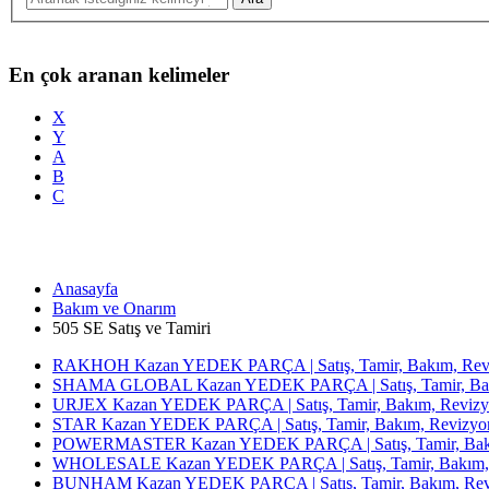
En çok aranan kelimeler
X
Y
A
B
C
Anasayfa
Bakım ve Onarım
505 SE Satış ve Tamiri
RAKHOH Kazan YEDEK PARÇA | Satış, Tamir, Bakım, Revi
SHAMA GLOBAL Kazan YEDEK PARÇA | Satış, Tamir, Bakı
URJEX Kazan YEDEK PARÇA | Satış, Tamir, Bakım, Revizy
STAR Kazan YEDEK PARÇA | Satış, Tamir, Bakım, Revizyon
POWERMASTER Kazan YEDEK PARÇA | Satış, Tamir, Bakım
WHOLESALE Kazan YEDEK PARÇA | Satış, Tamir, Bakım, 
BUNHAM Kazan YEDEK PARÇA | Satış, Tamir, Bakım, Revi