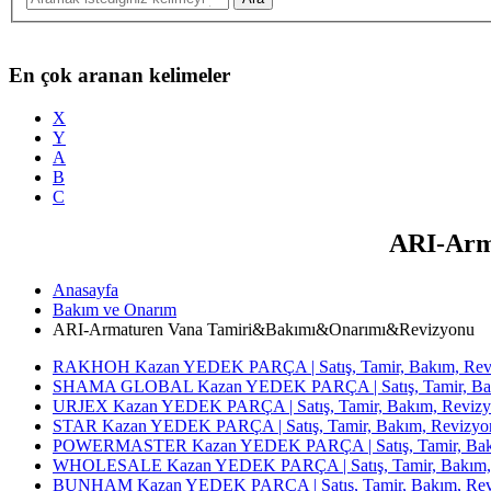
En çok aranan kelimeler
X
Y
A
B
C
ARI-Arm
Anasayfa
Bakım ve Onarım
ARI-Armaturen Vana Tamiri&Bakımı&Onarımı&Revizyonu
RAKHOH Kazan YEDEK PARÇA | Satış, Tamir, Bakım, Revi
SHAMA GLOBAL Kazan YEDEK PARÇA | Satış, Tamir, Bakı
URJEX Kazan YEDEK PARÇA | Satış, Tamir, Bakım, Revizy
STAR Kazan YEDEK PARÇA | Satış, Tamir, Bakım, Revizyon
POWERMASTER Kazan YEDEK PARÇA | Satış, Tamir, Bakım
WHOLESALE Kazan YEDEK PARÇA | Satış, Tamir, Bakım, 
BUNHAM Kazan YEDEK PARÇA | Satış, Tamir, Bakım, Revi