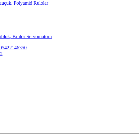
Kauçuk, Polyamid Rulolar
tiblok, Brülör Servomotoru
ar 05422146350
cı