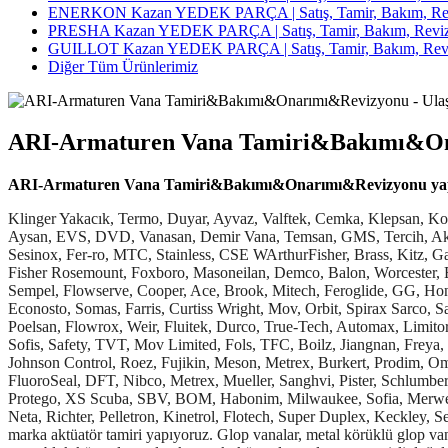
ENERKON Kazan YEDEK PARÇA | Satış, Tamir, Bakım, Rev
PRESHA Kazan YEDEK PARÇA | Satış, Tamir, Bakım, Reviz
GUILLOT Kazan YEDEK PARÇA | Satış, Tamir, Bakım, Revi
Diğer Tüm Ürünlerimiz
ARI-Armaturen Vana Tamiri&Bakımı&O
ARI-Armaturen Vana Tamiri&Bakımı&Onarımı&Revizyonu ya
Klinger Yakacık, Termo, Duyar, Ayvaz, Valftek, Cemka, Klepsan, Konsan, E.C.A., FAF, Asteknik, Bonetti, Spirax Sarco, Vis, Batu, Samson, Valvos, Leusch, Omal, Burçelik, Say, Delta, Dikkan, Gövdesan, Aysan, EVS, DVD, Vanasan, Demir Vana, Temsan, GMS, Tercih, Akkon, Safir, Sade, Vetec, Türkoğlu, Arkoç, Yurtbaşı, Esvan, Starline, Samsomatic, Varnasan, Goodvalf, Venkava, OSK, Ringo Valvulas, Sesinox, Fer-ro, MTC, Stainless, CSE WArthurFisher, Brass, Kitz, Garlock, Lance, DeZURIK, Zetkama, Willis, Tulsa, Merler PSV, Thronhill Craver, Anderon Greenwood, Consolidadet, Tyco, Keystone, Fisher Rosemount, Foxboro, Masoneilan, Demco, Balon, Worcester, Eckardt, Logix, Norriseal, M&J Mallard, Axelson, Grove, Auma, Biffi, Nevco, Valtek, Vastas, Arı Armaturen, Taylor, Crane, Hopkinsons, Sempel, Flowserve, Cooper, Ace, Brook, Mitech, Feroglide, GG, Honeywell, DBH, DHB, Swagelok, RTK, GF, BM, Cla-Val, SOY, Emerson, CPV, KSB, Trynox, GWC, JTM, Febi, Valenco, Williams, Econosto, Somas, Farris, Curtiss Wright, Mov, Orbit, Spirax Sarco, Saunders, Naf, IMI, Valbant, Pentair, Neo, Assured Automation, Valveworks, Marwin, Hilliard, Hayward, Arita, Hy-lok, DelVal, Hattersley, Poelsan, Flowrox, Weir, Fluitek, Durco, True-Tech, Automax, Limitorque, Norbro, Groth, Argus, BDK, Lousiana Surplus, Danfoss, SVF, GEA, Vexve, Siemens, Herbe, BrassCraft, Leemco, MHA Zentgraf, Sofis, Safety, TVT, Mov Limited, Fols, TFC, Boilz, Jiangnan, Freya, TWT, Tkfm, Shwod, Covna, LYC, LSB, Jktl, LOV, OEM, Faya, Lixin, Jrval, Topsun, Allied, Chaoda Ks, Gaoshan, GZP, Jouka, Pirtek, Johnson Control, Roez, Fujikin, Meson, Metrex, Burkert, Prodim, Omal, Herose, Valvotubi, Top Valve, Asco, Zwick, Kimray, Erreesse, Wzld, P.B.V., Strahman, Hayward, A-T Controls, Crane, Humes, Braeco, FluoroSeal, DFT, Nibco, Metrex, Mueller, Sanghvi, Pister, Schlumberger, Jomar, Sealexcel, Inoxpa, Asahi, API, Sharpe, Mankenberg, Noshok, RSV, Rexus, Quadrant, TLV, ATV, Netafim, Ampo Poyam, Protego, XS Scuba, SBV, BOM, Habonim, Milwaukee, Sofia, Merwede, AVK UK, Orion, Keckley, Gestra, Bray, Forbes Marshall, Mone, Kunkle, Alfa Laval, Naf, Aguatrol, Hyper, Besa, Rembe, Rieger, Neta, Richter, Pelletron, Kinetrol, Flotech, Super Duplex, Keckley, Sealmech, Valvitalia, Hhsv WCB, Valwell, Swastik, AFA, AEA, Didtek, Mascot, Italvalvole vanaların tamirini ve satışını yapıyoruz. Her marka aktüatör tamiri yapıyoruz. Glop vanalar, metal körüklü glop vanalar, pistonlu vanalar, dövme çelik glop vanalar, dövme çelik sürgülü vanalar, tam geçişli küresel vanalar, redüksiyon geçişli küresel vanalar, monoblok küresel vanalar, kompakt küresel vanalar, tam geçişli doğalgaz küresel vanalar, redüksiyongeçişli doğalgaz küresel vanalar, paslanmaz küresel vanalar, wafer kelebek vanalar, lug kelebek vanalar, çift flanşlı kelebek vanalar, elastomer sitli sürgülü vanalar, yükselen milli sürgülü vanalar, çekvalfler, pislik tutucular, emniyet ventilleri, metal körüklü kompanzatörler, kauçuk kompanzatörler, dıştan basınçlı kompanzatörler, kondenstoplar, vakum kırıcılar, seviye göstergeleri, buhar separatörleri, yangın hidrantları, yangın vanaları, bronz vanalar stoklarımızda bulunur. Kontrol vanası tamiri, el vanası tamiri, basınç emniyet vanası tamiri, globe vana tamiri, taze yüksek basınç vanası tamiri, kızgın yağ vanası tamiri, yüksek basınç buhar vanası tamiri, alçak basınç vanası tamiri, kazan vanası tamiri, basınç d