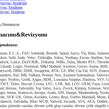
izyon, Yenileme
yon, Yenileme
zyon, Yenileme
narımı&Revizyonu
pmaktayız.
üşürücü vana tamiri, türbin ana buhar vanası tamiri, küresel vana tamiri, sirkülasyon hattı vanası tamiri, sürgülü vana tamiri, proses vanası tamiri, basınç tahliye vanası tamiri, kondens hattı vanası tamiri, eksantrik disk vanası tamiri, oksijen servisi vanası tamiri, choke vana tamiri, paralel slide vanası tamiri, konik plug vana tamiri, bıçak sürgülü vanası tamiri, spade vanası tamiri, kelebek vana tamiri garantili olarak yapılır. Tünel Açma Makinesi (TBM) vanalarının tamirini yapıyoruz. Azot yastıklama regülatörü tamiri ve kendinden etkili regülatör tamiri yapıyoruz. Her marka vana tamiri ve satışımız vardır. Tekstil ve boya sektöründe kullanılan vanaların bakım, onarım, tamirini garantili olarak yapıyoruz. Petrol ve doğalgaz çevrim santrallerinde kullanılan vanaların bakım, onarım, tamirini garantili olarak yapıyoruz. Çimento fabrikalarında kullanılan vanaların bakım, onarım, tamirini garantili olarak yapıyoruz. Belediyelerin su ve kanalizasyon vanalarının bakım, onarım, tamirini garantili olarak yapıyoruz. Gıda tesislerinde kullanılan vanaların bakım, onarım, tamirini garantili olarak yapıyoruz. Brülör gaz hattı vanalarının bakım, onarım, tamirini garantili olarak yapıyoruz. Gaz vanalarının bakım, onarım, tamirini garantili olarak yapıyoruz. Flam brülör gaz solenoid valfi, solenoid ventili, gaz vanası, gaz valfi tamiri ve satışı yapıyoruz. Ecostar brülör gaz solenoid valfi, solenoid ventili, gaz vanası, gaz valfi tamiri ve satışı yapıyoruz. Üret brülör gaz selonoid valfi, selonoid ventili, gaz vanası, gaz valfi tamiri ve satışı yapıyoruz. Riello brülör gaz solenoid ventili, gaz solenoid valfi, gaz vanası, gaz valfi tamiri ve satışı yapıyoruz. Alarko brülör gaz solenoid valfi, solenoid ventili, gaz vanası, gaz valfi tamiri ve satışı yapıyoruz. Gökçe brülör gaz solenoid valfi, gaz ventili, gaz vanası, gaz valfi tamiri ve satışı yapıyoruz. Thyssen brülör gaz solenoid valfi, gaz ventili, gaz vanası, gaz valfi tamiri ve satışı yapıyoruz. Baymak brülör gaz solenoid valfi, gaz solenoid ventili, gaz vanası, gaz valfi tamiri ve satışı yapıyoruz. Gulliver brülör gaz solenoid valfi, gaz solenoid ventili, gaz vanası, gaz valfi tamiri ve satışı yapıyoruz. Ecomax brülör gaz selonoid valfi, gaz solenoid ventili, gaz vanası, gaz valfi tamiri ve satışı yapıyoruz. Baltur brülör gaz solenoid valfi, gaz solenoid ventili, gaz vanası, gaz valfi tamiri ve satışı yapıyoruz. Man brülör gaz solenoid valfi, gaz solenoid ventili, gaz vanası, gaz valfi tamiri ve satışı yapıyoruz. Demirdöküm brülör gaz solenoid valfi, gaz solenoid ventili, gaz vanası, gaz valfi tamiri ve satışı yapıyoruz. Buderus brülör gaz solenoid valfi, gaz solenoid ventili, gaz vanası, gaz valfi tamiri ve satışı yapıyoruz. Dreizler brülör gaz solenoid valfi, gaz solenoid ventili, gaz vanası, gaz valfi tamiri ve satışı yapıyoruz. Elco brülör gaz solenoid valfi, gaz solenoid ventili, gaz vanası, gaz valfi tamiri ve satışı yapıyoruz. Oilon brülör gaz solenoid valfi, gaz solenoid ventili, gaz vanası, gaz valfi tamiri ve satışı yapıyoruz. Edlbun brülör gaz solenoid valfi, gaz solenoid ventili, gaz vanası, gaz valfi tamiri ve satışı yapıyoruz. Career brülör gaz solenoid valfi, gaz solenoid ventili, gaz vanası, gaz valfi tamiri ve satışı yapıyoruz. Bentone brülör gaz solenoid valfi, gaz solenoid ventili, gaz vanası, gaz valfi tamiri ve satışı yapıyoruz. Baite brülör gaz solenoid valfi, gaz solenoid ventili, gaz vanası, gaz valfi tam