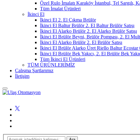
Özel Rulo İmalatı Karaköy İstanbul, Tel Sargılı, 
Tüm İmalat Ürünleri
İkinci El
İkinci El 2. El Çıkma Brülör
İkinci El Baltur Brülör 2. El Baltur Brülör Satışı
İkinci El Alarko Brülör 2. El Alarko Brülör Satışı
İkinci El Brülör Beyni, Brülör Pompası, 2. El Mul
İkinci El Alarko Brülör 2. El Brülör Satışı
İkinci El Brülör Alarko Üret Riello Baltur Ecost
İkinci El Brülör Bek Yakıcı, 2. El Brülör Bek Yakı
Tüm İkinci El Ürünleri
TÜM ÜRÜNLERİMİZ
Çalışma Şartlarımız
İletişim