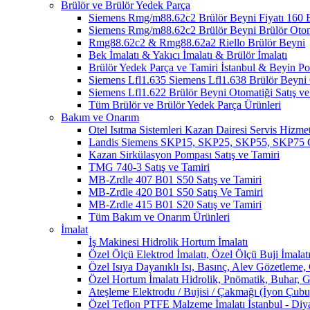
Brülör ve Brülör Yedek Parça
Siemens Rmg/m88.62c2 Brülör Beyni Fiyatı 1
Siemens Rmg/m88.62c2 Brülör Beyni Brülör Oto
Rmg88.62c2 & Rmg88.62a2 Riello Brülör Beyni
Bek İmalatı & Yakıcı İmalatı & Brülör İmalatı
Brülör Yedek Parça ve Tamiri İstanbul & Beyin 
Siemens Lfl1.635 Siemens Lfl1.638 Brülör Beyni O
Siemens Lfl1.622 Brülör Beyni Otomatiği Satış ve
Tüm Brülör ve Brülör Yedek Parça Ürünleri
Bakım ve Onarım
Otel Isıtma Sistemleri Kazan Dairesi Servis Hizmet
Landis Siemens SKP15, SKP25, SKP55, SKP75 Ga
Kazan Sirkülasyon Pompası Satış ve Tamiri
TMG 740-3 Satış ve Tamiri
MB-Zrdle 407 B01 S50 Satış ve Tamiri
MB-Zrdle 420 B01 S50 Satış Ve Tamiri
MB-Zrdle 415 B01 S20 Satış ve Tamiri
Tüm Bakım ve Onarım Ürünleri
İmalat
İş Makinesi Hidrolik Hortum İmalatı
Özel Ölçü Elektrod İmalatı, Özel Ölçü Buji İmalatı
Özel Isıya Dayanıklı Isı, Basınç, Alev Gözetleme,
Özel Hortum İmalatı Hidrolik, Pnömatik, Buhar, G
Ateşleme Elektrodu / Bujisi / Çakmağı (İyon Çubuğ
Özel Teflon PTFE Malzeme İmalatı İstanbul - Diy