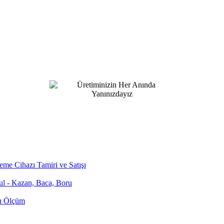
me Cihazı Tamiri ve Satışı
bul - Kazan, Baca, Boru
zı Ölçüm