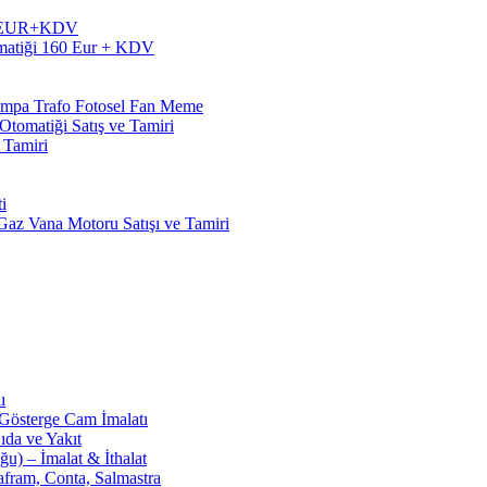
60 EUR+KDV
matiği 160 Eur + KDV
Pompa Trafo Fotosel Fan Meme
tomatiği Satış ve Tamiri
 Tamiri
i
z Vana Motoru Satışı ve Tamiri
ı
 Gösterge Cam İmalatı
ıda ve Yakıt
u) – İmalat & İthalat
afram, Conta, Salmastra