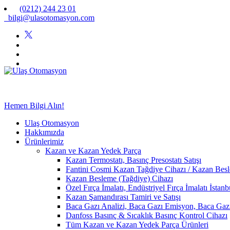
(0212) 244 23 01
bilgi@ulasotomasyon.com
Hemen Bilgi Alın!
Ulaş Otomasyon
Hakkımızda
Ürünlerimiz
Kazan ve Kazan Yedek Parça
Kazan Termostatı, Basınç Presostatı Satışı
Fantini Cosmi Kazan Tağdiye Cihazı / Kazan Besle
Kazan Besleme (Tağdiye) Cihazı
Özel Fırça İmalatı, Endüstriyel Fırça İmalatı İstan
Kazan Şamandırası Tamiri ve Satışı
Baca Gazı Analizi, Baca Gazı Emisyon, Baca Ga
Danfoss Basınç & Sıcaklık Basınç Kontrol Cihazı
Tüm Kazan ve Kazan Yedek Parça Ürünleri