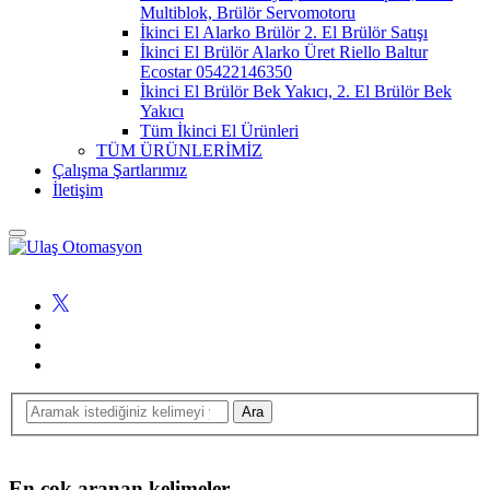
Multiblok, Brülör Servomotoru
İkinci El Alarko Brülör 2. El Brülör Satışı
İkinci El Brülör Alarko Üret Riello Baltur
Ecostar 05422146350
İkinci El Brülör Bek Yakıcı, 2. El Brülör Bek
Yakıcı
Tüm İkinci El Ürünleri
TÜM ÜRÜNLERİMİZ
Çalışma Şartlarımız
İletişim
En çok aranan kelimeler