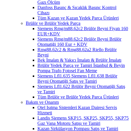
Gazı Ölçüm
Danfoss Basınç & Sıcaklık Basınç Kontrol
Cihazı
Tüm Kazan ve Kazan Yedek Parça Ürünleri
Brülör ve Brülör Yedek Parça
Siemens Rmg/m88.62c2 Brülör Beyni Fiyatı 160
EUR+KDV
Siemens Rmg/m88.62c2 Brülör Beyni Brülör
Otomatiği 160 Eur + KDV
Rmg88.62c2 & Rmg88.62a2 Riello Brülör
Beyni
Bek İmalatı & Yakıcı İmalatı & Brülör İmalatı
Brülör Yedek Parça ve Tamiri İstanbul & Beyin
Pompa Trafo Fotosel Fan Meme
Siemens Lfl1.635 Siemens Lfl1.638 Brülör
Beyni Otomatiği Satış ve Tamiri
Siemens Lfl1.622 Brülör Beyni Otomatiği Satış
ve Tamiri
Tüm Brülör ve Brülör Yedek Parça Ürünleri
Bakım ve Onarım
Otel Isıtma Sistemleri Kazan Dairesi Servis
Hizmeti
Landis Siemens SKP15, SKP25, SKP55, SKP75
Gaz Vana Motoru Satışı ve Tamiri
Kazan Sirkülasyon Pompası Satış ve Tamiri