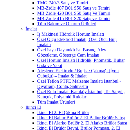
TMG 740-3 Satış ve Tamiri
MB-Zrdle 407 B01 S50 Satış ve Tamiri
MB-Zrdle 420 B01 S50 Satış Ve Tamiri
MB-Zrdle 415 B01 S20 Satış ve Tamiri
Tüm Bakım ve Onarım Ürünleri
İmalat
İş Makinesi Hidrolik Hortum İmalatı
Özel Ölçü Elektrod İmalatı, Özel Ölçü Buji
İmalatıı
Özel Isıya Dayanıklı Isı, Basınç, Alev
Gözetleme, Gösterge Cam İmalatı
Özel Hortum İmalatı Hidrolik, Pnömatik, Buhar,
Gıda ve Yakıt
Ateşleme Elektrodu / Bujisi / Çakmağı (İyon
Çubuğu) – İmalat & İthalat
Özel Teflon PTFE Malzeme İmalatı İstanbul -
Diyafram, Conta, Salmastra
Özel Rulo İmalatı Karaköy İstanbul, Tel Sargılı,
Kauçuk, Polyamid Rulolar
Tüm İmalat Ürünleri
İkinci El
İkinci El 2. El Çıkma Brülör
İkinci El Baltur Brülör 2. El Baltur Brülör Satışı
İkinci El Alarko Brülör 2. El Alarko Brülör Satışı
İkinci El Brülör Beyni, Brülör Pompası, 2. El