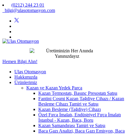
(0212) 244 23 01
bilgi@ulasotomasyon.com
Hemen Bilgi Alın!
Ulaş Otomasyon
Hakkımızda
Ürünlerimiz
Kazan ve Kazan Yedek Parça
Kazan Termostatı, Basınç Presostatı Satışı
Fantini Cosmi Kazan Tağdiye Cihazı / Kazan
Besleme Cihazı Tamiri ve Satışı
Kazan Besleme (Tağdiye) Cihazı
Özel Fırça İmalatı, Endüstriyel Fırça İmalatı
İstanbul - Kazan, Baca, Boru
Kazan Şamandırası Tamiri ve Satışı
Baca Gazı Analizi, Baca Gazı Emisyon, Baca