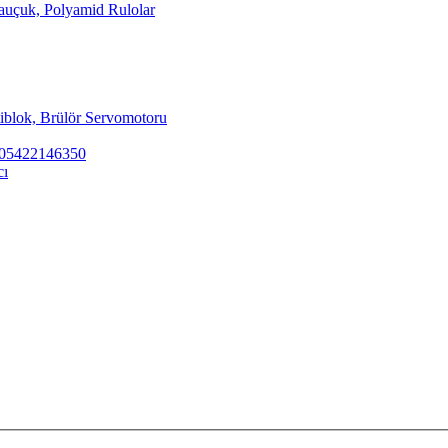
Kauçuk, Polyamid Rulolar
tiblok, Brülör Servomotoru
ar 05422146350
cı