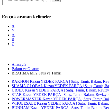
En çok aranan kelimeler
X
Y
A
B
C
Anasayfa
Bakım ve Onarım
BRAHMA MF2 Satış ve Tamiri
RAKHOH Kazan YEDEK PARÇA | Satış, Tamir, Bakım, Revi
SHAMA GLOBAL Kazan YEDEK PARÇA | Satış, Tamir, Bakı
URJEX Kazan YEDEK PARÇA | Satış, Tamir, Bakım, Revizy
STAR Kazan YEDEK PARÇA | Satış, Tamir, Bakım, Revizyon
POWERMASTER Kazan YEDEK PARÇA | Satış, Tamir, Bakım
WHOLESALE Kazan YEDEK PARÇA | Satış, Tamir, Bakım, 
BUNHAM Kazan YEDEK PARÇA | Satış, Tamir, Bakım, Revi