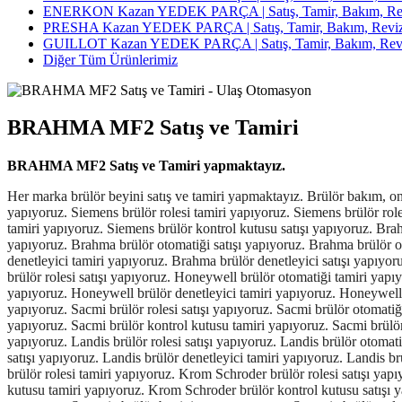
ENERKON Kazan YEDEK PARÇA | Satış, Tamir, Bakım, Rev
PRESHA Kazan YEDEK PARÇA | Satış, Tamir, Bakım, Reviz
GUILLOT Kazan YEDEK PARÇA | Satış, Tamir, Bakım, Revi
Diğer Tüm Ürünlerimiz
BRAHMA MF2 Satış ve Tamiri
BRAHMA MF2 Satış ve Tamiri yapmaktayız.
Her marka brülör beyini satış ve tamiri yapmaktayız. Brülör bakım, onarım ve revizyonu için 7/24 teknik servis hizmeti verilmektedir. Siemens brülör beyni tamiri yapıyoruz. Siemens brülör beyini satışı yapıyoruz. Siemens brülör rolesi tamiri yapıyoruz. Siemens brülör rolesi satışı yapıyoruz. Siemens brülör otomatiği tamiri yapıyoruz. Siemens brülör otomatiği satışı yapıyoruz. Siemens brülör kontrol kutusu tamiri yapıyoruz. Siemens brülör kontrol kutusu satışı yapıyoruz. Brahma brülör beyni tamiri yapıyoruz. Brahma brülör beyini satışı yapıyoruz. Brahma brülör rolesi tamiri yapıyoruz. Brahma brülör rolesi satışı yapıyoruz. Brahma brülör otomatiği satışı yapıyoruz. Brahma brülör otomatiği tamiri yapıyoruz. Brahma brülör kontrol kutusu tamiri yapıyoruz. Brahma brülör kontrol kutusu satışı yapıyoruz. Brahma brülör denetleyici tamiri yapıyoruz. Brahma brülör denetleyici satışı yapıyoruz. Honeywell brülör beyni tamiri yapıyoruz. Honeywell brülör beyini satışı yapıyoruz. Honeywell brülör rolesi tamiri yapıyoruz. Honeywell brülör rolesi satışı yapıyoruz. Honeywell brülör otomatiği tamiri yapıyoruz. Honeywell brülör otomatiği satışı yapıyoruz. Honeywell brülör kontrol kutusu tamiri yapıyoruz. Honeywell brülör kontrol kutusu satışı yapıyoruz. Honeywell brülör denetleyici tamiri yapıyoruz. Honeywell brüllör denetleyici satışı yapıyoruz. Sacmi brülör beyni tamiri yapıyoruz. Sacmi brülör beyini satışı yapıyoruz. Sacmi brülör rolesi tamiri yapıyoruz. Sacmi brülör rolesi satışı yapıyoruz. Sacmi brülör otomatiği tamiri yapıyoruz. Sacmi brülör otomatiği satışı yapıyoruz. Sacmi brülör denetleyici tamiri yapıyoruz. Sacmi brülör denetleyici satışı yapıyoruz. Sacmi brülör kontrol kutusu tamiri yapıyoruz. Sacmi brülör kontrol kutusu satışı yapıyoruz. Landis brülör beyni tamiri yapıyoruz. Landis brülör beyini satışı yapıyoruz. Landis brülör rolesi tamiri yapıyoruz. Landis brülör rolesi satışı yapıyoruz. Landis brülör otomatiği tamiri yapıyoruz. Landis brülör otomatiği satışı yapıyoruz. Landis brülör kontrol kutusu tamiri yapıyoruz. Landis brülör kontrol kutusu satışı yapıyoruz. Landis brülör denetleyici tamiri yapıyoruz. Landis brülör denetleyici satışı yapıyoruz. Kromschroder brülör beyni tamiri yapıyoruz. Krom Schroder brülör beyni satışı yapıyoruz. Kromschroder brülör rolesi tamiri yapıyoruz. Krom Schroder brülör rolesi satışı yapıyoruz. Kromschroder brülör otomatiği tamiri yapıyoruz. Krom Schroder brülör otomatiği satışı yapıyoruz. Kromschroder brülör kontrol kutusu tamiri yapıyoruz. Krom Schroder brülör kontrol kutusu satışı yapıyoruz. Kromschroder brülör denetleyici tamiri yapıyoruz. Krom Schroder brülör denetleyici satışı yapıyoruz. Satronic brülör beyni tamiri yapıyoruz. Satronic brülör beyini satışı yapıyoruz. Satronic brülör rolesi tamiri yapıyoruz. Satronic brülör rolesi satışı yapıyoruz. Satronic brülör otomatiği tamiri yapıyoruz. Satronic brülör otomatiği satışı yapıyoruz. Satronic brülör kontrol kutusu tamiri yapıyoruz. Satronic brülör kontrol kutusu satışı yapıyoruz. Satronic brülör denetleyici tamiri yapıyoruz. Satronic brülör denetleyici satışı yapıyoruz. Lamtec brülör beyni tamiri yapıyoruz. Lamtec brülör beyini tamiri yapıyoruz. Lamtec brülör rolesi tamiri yapıyoruz. Lamtec brülör rolesi satışı yapıyoruz. Lamtec brülör otomatiği tamiri yapıyoruz. Lamtec brülör otomatiği satışı yapıyoruz. Lamtec brülör denetleyici tamiri yapıyoruz. Lamtec brülör denetleyici satışı yapıyoruz. Lamtec brülör kontrol kutusu tamiri yapıyoruz. L