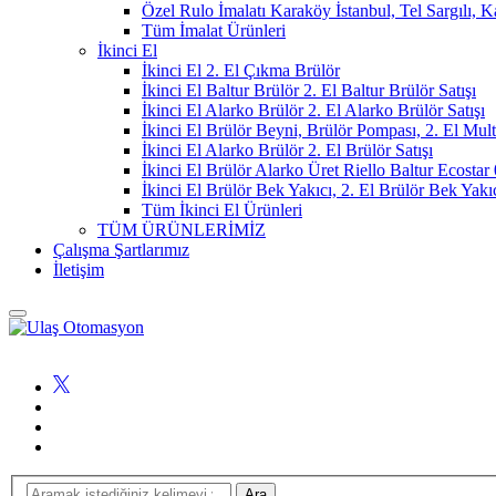
Özel Rulo İmalatı Karaköy İstanbul, Tel Sargılı, 
Tüm İmalat Ürünleri
İkinci El
İkinci El 2. El Çıkma Brülör
İkinci El Baltur Brülör 2. El Baltur Brülör Satışı
İkinci El Alarko Brülör 2. El Alarko Brülör Satışı
İkinci El Brülör Beyni, Brülör Pompası, 2. El Mul
İkinci El Alarko Brülör 2. El Brülör Satışı
İkinci El Brülör Alarko Üret Riello Baltur Ecost
İkinci El Brülör Bek Yakıcı, 2. El Brülör Bek Yakı
Tüm İkinci El Ürünleri
TÜM ÜRÜNLERİMİZ
Çalışma Şartlarımız
İletişim