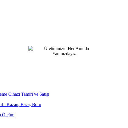
me Cihazı Tamiri ve Satışı
bul - Kazan, Baca, Boru
zı Ölçüm