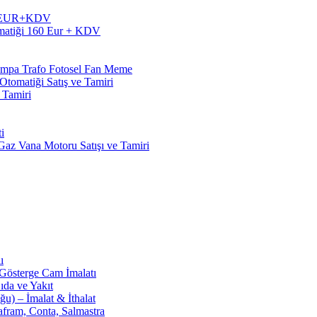
60 EUR+KDV
matiği 160 Eur + KDV
Pompa Trafo Fotosel Fan Meme
tomatiği Satış ve Tamiri
 Tamiri
i
z Vana Motoru Satışı ve Tamiri
ı
 Gösterge Cam İmalatı
ıda ve Yakıt
u) – İmalat & İthalat
afram, Conta, Salmastra