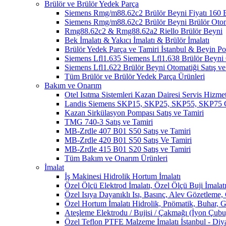
Brülör ve Brülör Yedek Parça
Siemens Rmg/m88.62c2 Brülör Beyni Fiyatı 1
Siemens Rmg/m88.62c2 Brülör Beyni Brülör Oto
Rmg88.62c2 & Rmg88.62a2 Riello Brülör Beyni
Bek İmalatı & Yakıcı İmalatı & Brülör İmalatı
Brülör Yedek Parça ve Tamiri İstanbul & Beyin 
Siemens Lfl1.635 Siemens Lfl1.638 Brülör Beyni O
Siemens Lfl1.622 Brülör Beyni Otomatiği Satış ve
Tüm Brülör ve Brülör Yedek Parça Ürünleri
Bakım ve Onarım
Otel Isıtma Sistemleri Kazan Dairesi Servis Hizmet
Landis Siemens SKP15, SKP25, SKP55, SKP75 Ga
Kazan Sirkülasyon Pompası Satış ve Tamiri
TMG 740-3 Satış ve Tamiri
MB-Zrdle 407 B01 S50 Satış ve Tamiri
MB-Zrdle 420 B01 S50 Satış Ve Tamiri
MB-Zrdle 415 B01 S20 Satış ve Tamiri
Tüm Bakım ve Onarım Ürünleri
İmalat
İş Makinesi Hidrolik Hortum İmalatı
Özel Ölçü Elektrod İmalatı, Özel Ölçü Buji İmalatı
Özel Isıya Dayanıklı Isı, Basınç, Alev Gözetleme,
Özel Hortum İmalatı Hidrolik, Pnömatik, Buhar, G
Ateşleme Elektrodu / Bujisi / Çakmağı (İyon Çubuğ
Özel Teflon PTFE Malzeme İmalatı İstanbul - Diy