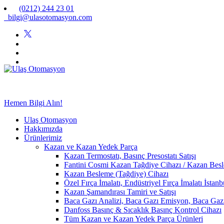
(0212) 244 23 01
bilgi@ulasotomasyon.com
Hemen Bilgi Alın!
Ulaş Otomasyon
Hakkımızda
Ürünlerimiz
Kazan ve Kazan Yedek Parça
Kazan Termostatı, Basınç Presostatı Satışı
Fantini Cosmi Kazan Tağdiye Cihazı / Kazan Besle
Kazan Besleme (Tağdiye) Cihazı
Özel Fırça İmalatı, Endüstriyel Fırça İmalatı İstan
Kazan Şamandırası Tamiri ve Satışı
Baca Gazı Analizi, Baca Gazı Emisyon, Baca Ga
Danfoss Basınç & Sıcaklık Basınç Kontrol Cihazı
Tüm Kazan ve Kazan Yedek Parça Ürünleri