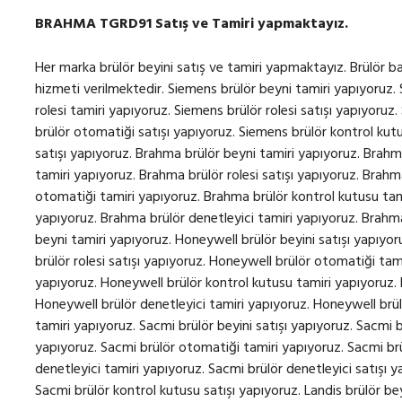
BRAHMA TGRD91 Satış ve Tamiri yapmaktayız.
Her marka brülör beyini satış ve tamiri yapmaktayız. Brülör bakım, onarım ve revizyonu için 7/24 teknik servis hizmeti verilmektedir. Siemens brülör beyni tamiri yapıyoruz. Siemens brülör beyini satışı yapıyoruz. Siemens brülör rolesi tamiri yapıyoruz. Siemens brülör rolesi satışı yapıyoruz. Siemens brülör otomatiği tamiri yapıyoruz. Siemens brülör otomatiği satışı yapıyoruz. Siemens brülör kontrol kutusu tamiri yapıyoruz. Siemens brülör kontrol kutusu satışı yapıyoruz. Brahma brülör beyni tamiri yapıyoruz. Brahma brülör beyini satışı yapıyoruz. Brahma brülör rolesi tamiri yapıyoruz. Brahma brülör rolesi satışı yapıyoruz. Brahma brülör otomatiği satışı yapıyoruz. Brahma brülör otomatiği tamiri yapıyoruz. Brahma brülör kontrol kutusu tamiri yapıyoruz. Brahma brülör kontrol kutusu satışı yapıyoruz. Brahma brülör denetleyici tamiri yapıyoruz. Brahma brülör denetleyici satışı yapıyoruz. Honeywell brülör beyni tamiri yapıyoruz. Honeywell brülör beyini satışı yapıyoruz. Honeywell brülör rolesi tamiri yapıyoruz. Honeywell brülör rolesi satışı yapıyoruz. Honeywell brülör otomatiği tamiri yapıyoruz. Honeywell brülör otomatiği satışı yapıyoruz. Honeywell brülör kontrol kutusu tamiri yapıyoruz. Honeywell brülör kontrol kutusu satışı yapıyoruz. Honeywell brülör denetleyici tamiri yapıyoruz. Honeywell brüllör denetleyici satışı yapıyoruz. Sacmi brülör beyni tamiri yapıyoruz. Sacmi brülör beyini satışı yapıyoruz. Sacmi brülör rolesi tamiri yapıyoruz. Sacmi brülör rolesi satışı yapıyoruz. Sacmi brülör otomatiği tamiri yapıyoruz. Sacmi brülör otomatiği satışı yapıyoruz. Sacmi brülör denetleyici tamiri yapıyoruz. Sacmi brülör denetleyici satışı yapıyoruz. Sacmi brülör kontrol kutusu tamiri yapıyoruz. Sacmi brülör kontrol kutusu satışı yapıyoruz. Landis brülör beyni tamiri yapıyoruz. Landis brülör beyini satışı yapıyoruz. Landis brülör rolesi tamiri yapıyoruz. Landis brülör rolesi satışı yapıyoruz. Landis brülör otomatiği tamiri yapıyoruz. Landis brülör otomatiği satışı yapıyoruz. Landis brülör kontrol kutusu tamiri yapıyoruz. Landis brülör kontrol kutusu satışı yapıyoruz. Landis brülör denetleyici tamiri yapıyoruz. Landis brülör denetleyici satışı yapıyoruz. Kromschroder brülör beyni tamiri yapıyoruz. Krom Schroder brülör beyni satışı yapıyoruz. Kromschroder brülör rolesi tamiri yapıyoruz. Krom Schroder brülör rolesi satışı yapıyoruz. Kromschroder brülör otomatiği tamiri yapıyoruz. Krom Schroder brülör otomatiği satışı yapıyoruz. Kromschroder brülör kontrol kutusu tamiri yapıyoruz. Krom Schroder brülör kontrol kutusu satışı yapıyoruz. Kromschroder brülör denetleyici tamiri yapıyoruz. Krom Schroder brülör denetleyici satışı yapıyoruz. Satronic brülör beyni tamiri yapıyoruz. Satronic brülör beyini satışı yapıyoruz. Satronic brülör rolesi tamiri yapıyoruz. Satronic brülör rolesi satışı yapıyoruz. Satronic brülör otomatiği tamiri yapıyoruz. Satronic brülör otomatiği satışı yapıyoruz. Satronic brülör kontrol kutusu tamiri yapıyoruz. Satronic brülör kontrol kutusu satışı yapıyoruz. Satronic brülör denetleyici tamiri yapıyoruz. Satronic brülör denetleyici satışı yapıyoruz. Lamtec brülör beyni tamiri yapıyoruz. Lamtec brülör beyini tamiri yapıyoruz. Lamtec brülör rolesi tamiri yapıyoruz. Lamtec brülör rolesi satışı yapıyoruz. Lamtec brülör otomatiği tamiri yapıyoruz. Lamtec brülör otomatiği satışı yapıyoruz. Lamtec brülör denetleyici tamiri yapıyoruz. Lamtec brülör denetleyici satışı yapıyoruz. Lamtec brülör kontrol kutusu tamiri yapıyoruz. Lamtec brülör kontrol kutusu satışı yapıyoruz. Geox brülör beyni tamiri yapıyoruz. Geox brülör beyini satışı yapıyoruz. Geox brülör rolesi tamiri yapıyoruz. Geox brülör rolesi satışı yapıyoruz. Geox brülör otomatiği tamiri yapıyoruz. Geox brülör otomatiği satışı yapıyoruz. Geox brülör kontrol kutusu tamiri yapıyoruz. Geox brülör kontrol kutusu satışı yapıyoruz. Geox brülör denetleyici tamiri yapıyoruz. SIEMENS LME21.130C2 satış ve tamiri yapıyoruz. SIEMENS LME21.230C2 satış ve tamiri yapıyoruz. SIEMENS LME21.330C2 satış ve tamiri yapıyoruz. SIEMENS LME21.350C2 satış ve tamiri yapıyoruz. SIEMENS LME21.550C2 satış ve tamiri yapıyoruz. SIEMENS LME22.131C2 satış ve tamiri yapıyoruz. SIEMENS LME22.231C2 satış ve tamiri yapıyoruz. SIEMENS LME22.232C2 satış ve tamiri yapıyoruz. SIEMENS LME22.233C2 satış ve tamiri yapıyoruz. SIEMENS LME22.331C2 satış ve tamiri yapıyoruz. SIEMENS LGA52.171B27 satış ve tamiri yapıyoruz. SIEMENS LME39.400A2 satış ve tamiri yapıyoruz. SIEMENS LME41.054C2 satış ve tamiri yapıyoruz. SIEMENS LME41.091C2 satış ve tamiri yapıyoruz. SIEMENS LGB21.330A27 satış ve tamiri yapıyoruz. SIEMENS LGB21.130A27 satış ve tamiri yapıyoruz. SIEMENS LGB21.230A27 satış ve tamiri yapıyoruz. SIEMENS LGB21.350A27 satış ve tamiri yapıyoruz. SIEMENS LGB21.550A27 satış ve tamiri yapıyoruz. SIEMENS LGB21.330A27 satış ve tamiri yapıyoruz. SIEMENS LGB22.230B27 satış ve tamiri yapıyoruz. SIEMENS LGB32.330A27 satış ve tamiri yapıyoruz. SIEMENS LGB22.130A27 satış ve tamiri yapıyoruz. SIEMENS LGB41.258A27 satış ve tamiri yapıyoruz. SIEMENS LGB22.330A27 satış ve tamiri yapıyoruz. SIEMENS LME11.330C2BT satış ve tamiri yapıyoruz. SIEMENS LME21.430C2BT satış ve tamiri yapıyoruz. SIEMENS LMO44.255C2BT satış ve tamiri yapıyoruz. SIEMENS LME22.233C2BT satış ve tamiri yapıyoruz. SIEMENS LME22.331C2BT satış ve tamiri yapıyoruz. SIEMENS LME21.330C2BT satış ve tamiri yapıyoruz. SIEMENS LME22.233C2RL satış ve tamiri yapıyoruz. SIEMENS LME21.430C2 satış ve tamiri yapıyoruz. SIEMENS LME21.130C2RL satış ve tamiri yapıyoruz. SIEMENS LME21.330A2BT satış ve tamiri yapıyoruz. SIEMENS LMO14.111C2BT satış ve tamiri yapıyoruz. SIEMENS LME22.1