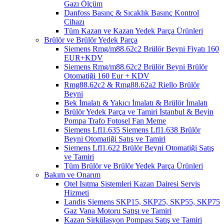
Gazı Ölçüm
Danfoss Basınç & Sıcaklık Basınç Kontrol
Cihazı
Tüm Kazan ve Kazan Yedek Parça Ürünleri
Brülör ve Brülör Yedek Parça
Siemens Rmg/m88.62c2 Brülör Beyni Fiyatı 160
EUR+KDV
Siemens Rmg/m88.62c2 Brülör Beyni Brülör
Otomatiği 160 Eur + KDV
Rmg88.62c2 & Rmg88.62a2 Riello Brülör
Beyni
Bek İmalatı & Yakıcı İmalatı & Brülör İmalatı
Brülör Yedek Parça ve Tamiri İstanbul & Beyin
Pompa Trafo Fotosel Fan Meme
Siemens Lfl1.635 Siemens Lfl1.638 Brülör
Beyni Otomatiği Satış ve Tamiri
Siemens Lfl1.622 Brülör Beyni Otomatiği Satış
ve Tamiri
Tüm Brülör ve Brülör Yedek Parça Ürünleri
Bakım ve Onarım
Otel Isıtma Sistemleri Kazan Dairesi Servis
Hizmeti
Landis Siemens SKP15, SKP25, SKP55, SKP75
Gaz Vana Motoru Satışı ve Tamiri
Kazan Sirkülasyon Pompası Satış ve Tamiri