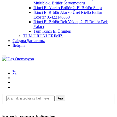
Multiblok, Brülör Servomotoru
İkinci El Alarko Brülör 2. El Brülör Satışı
İkinci El Brülör Alarko Üret Riello Baltur
Ecostar 05422146350
İkinci El Brülör Bek Yakıcı, 2. El Brülör Bek
Yakıcı
Tüm İkinci El Ürünleri
TÜM ÜRÜNLERİMİZ
Çalışma Şartlarımız
İletişim
En çok aranan kelimeler