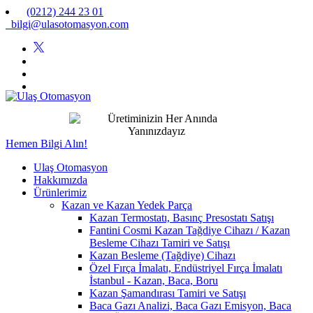
(0212) 244 23 01
bilgi@ulasotomasyon.com
Hemen Bilgi Alın!
Ulaş Otomasyon
Hakkımızda
Ürünlerimiz
Kazan ve Kazan Yedek Parça
Kazan Termostatı, Basınç Presostatı Satışı
Fantini Cosmi Kazan Tağdiye Cihazı / Kazan
Besleme Cihazı Tamiri ve Satışı
Kazan Besleme (Tağdiye) Cihazı
Özel Fırça İmalatı, Endüstriyel Fırça İmalatı
İstanbul - Kazan, Baca, Boru
Kazan Şamandırası Tamiri ve Satışı
Baca Gazı Analizi, Baca Gazı Emisyon, Baca