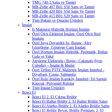
TMG 740-3 Satış ve Tamiri
MB-Zrdle 407 B01 S50 Satış ve Tamiri
MB-Zrdle 420 B01 S50 Satış Ve Tamiri
MB-Zrdle 415 B01 S20 Satış ve Tamiri
Tüm Bakım ve Onarım Ürünleri
İmalat
İş Makinesi Hidrolik Hortum İmalatı
Özel Ölçü Elektrod İmalatı, Özel Ölçü Buji
İmalatıı
Özel Isıya Dayanıklı Isı, Basınç, Alev
Gözetleme, Gösterge Cam İmalatı
Özel Hortum İmalatı Hidrolik, Pnömatik, Buhar,
Gıda ve Yakıt
Ateşleme Elektrodu / Bujisi / Çakmağı (İyon
Çubuğu) – İmalat & İthalat
Özel Teflon PTFE Malzeme İmalatı İstanbul -
Diyafram, Conta, Salmastra
Özel Rulo İmalatı Karaköy İstanbul, Tel Sargılı,
Kauçuk, Polyamid Rulolar
Tüm İmalat Ürünleri
İkinci El
İkinci El 2. El Çıkma Brülör
İkinci El Baltur Brülör 2. El Baltur Brülör Satışı
İkinci El Alarko Brülör 2. El Alarko Brülör Satışı
İkinci El Brülör Beyni, Brülör Pompası, 2. El