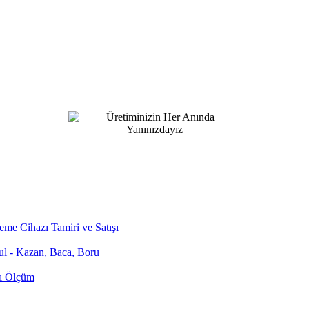
me Cihazı Tamiri ve Satışı
bul - Kazan, Baca, Boru
zı Ölçüm