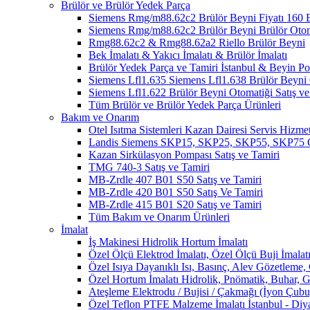
Brülör ve Brülör Yedek Parça
Siemens Rmg/m88.62c2 Brülör Beyni Fiyatı 1
Siemens Rmg/m88.62c2 Brülör Beyni Brülör Oto
Rmg88.62c2 & Rmg88.62a2 Riello Brülör Beyni
Bek İmalatı & Yakıcı İmalatı & Brülör İmalatı
Brülör Yedek Parça ve Tamiri İstanbul & Beyin 
Siemens Lfl1.635 Siemens Lfl1.638 Brülör Beyni O
Siemens Lfl1.622 Brülör Beyni Otomatiği Satış ve
Tüm Brülör ve Brülör Yedek Parça Ürünleri
Bakım ve Onarım
Otel Isıtma Sistemleri Kazan Dairesi Servis Hizmet
Landis Siemens SKP15, SKP25, SKP55, SKP75 Ga
Kazan Sirkülasyon Pompası Satış ve Tamiri
TMG 740-3 Satış ve Tamiri
MB-Zrdle 407 B01 S50 Satış ve Tamiri
MB-Zrdle 420 B01 S50 Satış Ve Tamiri
MB-Zrdle 415 B01 S20 Satış ve Tamiri
Tüm Bakım ve Onarım Ürünleri
İmalat
İş Makinesi Hidrolik Hortum İmalatı
Özel Ölçü Elektrod İmalatı, Özel Ölçü Buji İmalatı
Özel Isıya Dayanıklı Isı, Basınç, Alev Gözetleme,
Özel Hortum İmalatı Hidrolik, Pnömatik, Buhar, G
Ateşleme Elektrodu / Bujisi / Çakmağı (İyon Çubuğ
Özel Teflon PTFE Malzeme İmalatı İstanbul - Diy