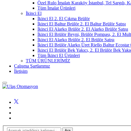
Özel Rulo İmalatı Karaköy İstanbul, Tel Sargılı, 
Tüm İmalat Ürünleri
İkinci El
İkinci El 2. El Çıkma Brülör
İkinci El Baltur Brülör 2. El Baltur Brülör Satışı
İkinci El Alarko Brülör 2. El Alarko Brülör Satışı
İkinci El Brülör Beyni, Brülör Pompası, 2. El Mul
İkinci El Alarko Brülör 2. El Brülör Satışı
İkinci El Brülör Alarko Üret Riello Baltur Ecost
İkinci El Brülör Bek Yakıcı, 2. El Brülör Bek Yakı
Tüm İkinci El Ürünleri
TÜM ÜRÜNLERİMİZ
Çalışma Şartlarımız
İletişim