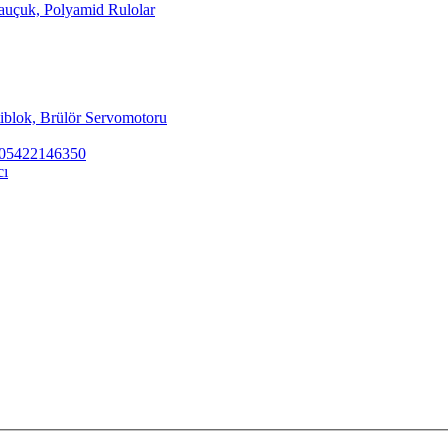
Kauçuk, Polyamid Rulolar
tiblok, Brülör Servomotoru
ar 05422146350
cı