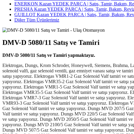
ENERKON Kazan YEDEK PARÇA | Satış, Tamir, Bakım, Rev
PRESHA Kazan YEDEK PARÇA | Satış, Tamir, Bakım, Reviz
GUILLOT Kazan YEDEK PARÇA | Satış, Tamir, Bakım, Revi
Diğer Tüm Ürünlerimiz
DMV-D 5080/11 Satış ve Tamiri
DMV-D 5080/11 Satış ve Tamiri yapmaktayız.
Elektrogas, Dungs, Krom Schroder, Honeywell, Siemens, Brahma, Landis gaz solenoid valf, selenoid vana, selenoid ventil, gaz valfi, gaz vanası, gaz ventili, solenoid vana, solenoid ventil, gaz selenoid valfi, gaz solenoid valfi, gaz selenoid ventili, gaz emniyet vanası satışı ve tamiri yapıyoruz. Elektrogas VMR12-OTN Gaz Solenoid Valf tamiri ve satışı yapıyoruz. Elektrogas VMR32-OTN Gaz Solenoid Valf tamiri ve satışı yapıyoruz. Elektrogas VMR1-2 Gaz Solenoid Valf tamiri ve satışı yapıyoruz. Elektrogas VMR2-2 Gaz Solenoid Valf tamiri ve satışı yapıyoruz. Elektrogas VMR3-2 Gaz Solenoid Valf tamiri ve satışı yapıyoruz. Elektrogas VMR35-2 Gaz Solenoid Valf tamiri ve satışı yapıyoruz. Elektrogas VMR4-2 Gaz Solenoid Valf tamiri ve satışı yapıyoruz. Elektrogas VMR6-2 Gaz Solenoid Valf tamiri ve satışı yapıyoruz. Elektrogas VMR1-5 Gaz Solenoid Valf tamiri ve satışı yapıyoruz. Elektrogas VMR2-5 Gaz Solenoid Valf tamiri ve satışı yapıyoruz. Elektrogas VMR3-5 Gaz Solenoid Valf tamiri ve satışı yapıyoruz. Elektrogas VMR35-5 Gaz Solenoid Valf tamiri ve satışı yapıyoruz. Elektrogas VMR4-5 Gaz Solenoid Valf tamiri ve satışı yapıyoruz. Elektrogas VMR6-5 Gaz Solenoid Valf tamiri ve satışı yapıyoruz. Elektrogas VMR7-3 Gaz Solenoid Valf tamiri ve satışı yapıyoruz. Elektrogas VMR8-3 Gaz Solenoid Valf tamiri ve satışı yapıyoruz. Elektrogas VMR9-3 Gaz Solenoid Valf tamiri ve satışı yapıyoruz. Elektrogas VMR93-3 Gaz Solenoid Valf tamiri ve satışı yapıyoruz. Elektrogas VMR95-3 Gaz Solenoid Valf tamiri ve satışı yapıyoruz. Dungs MVD 203/5 Gaz Solenoid Valf tamiri ve satışı yapıyoruz. Dungs MVD 205/5 Gaz Solenoid Valf tamiri ve satışı yapıyoruz. Dungs MVD 207/5 Gaz Solenoid Valf tamiri ve satışı yapıyoruz. Dungs MVD 210/5 Gaz Solenoid Valf tamiri ve satışı yapıyoruz. Dungs MVD 215/5 Gaz Solenoid Valf tamiri ve satışı yapıyoruz. Dungs MVD 220/5 Gaz Solenoid Valf tamiri ve satışı yapıyoruz. Dungs MVD 225/5 Gaz Solenoid Valf tamiri ve satışı yapıyoruz. Dungs MVD 2040/5 Gaz Solenoid Valf tamiri ve satışı yapıyoruz. Dungs MVD 2050/5 Gaz Solenoid Valf tamiri ve satışı yapıyoruz. Dungs MVD 2065/5 Gaz Solenoid Valf tamiri ve satışı yapıyoruz. Dungs MVD 2080/5 Gaz Solenoid Valf tamiri ve satışı yapıyoruz. Dungs MVD 2100/5 Gaz Solenoid Valf tamiri ve satışı yapıyoruz. Dungs MVD 503/5 Gaz Solenoid Valf tamiri ve satışı yapıyoruz. Dungs MVD 505/5 Gaz Solenoid Valf tamiri ve satışı yapıyoruz. Dungs MVD 507/5 Gaz Solenoid Valf tamiri ve satışı yapıyoruz. Dungs MVD 510/5 Gaz Solenoid Valf tamiri ve satışı yapıyoruz. Dungs MVD 515/5 Gaz Solenoid Valf tamiri ve satışı yapıyoruz. Dungs MVD 520/5 Gaz Solenoid Valf tamiri ve satışı yapıyoruz. Dungs MVD 525/5 Gaz Solenoid Valf tamiri ve satışı yapıyoruz. Dungs MVD 5040/5 Gaz Solenoid Valf tamiri ve satışı yapıyoruz. Dungs MVD 5050/5 Gaz Solenoid Valf tamiri ve satışı yapıyoruz. Dungs MVD 5065/5 Gaz Solenoid Valf tamiri ve satışı yapıyoruz. Dungs MVD 5080/5 Gaz Solenoid Valf tamiri ve satışı yapıyoruz. Dungs MVD 5100/5 Gaz Solenoid Valf tamiri ve satışı yapıyoruz. Dungs MVD 5125/5 Gaz Solenoid Valf tamiri ve satışı yapıyoruz. Dungs MVD 5150/5 Gaz Solenoid Valf tamiri ve satışı yapıyoruz. Elektrogas VML1-2 Gaz Solenoid Valf tamiri ve satışı yapıyoruz. Elektrogas VML2-2 Gaz Solenoid Valf tamiri ve satışı yapıyoruz. Elektrogas VML3-2 Gaz Solenoid Valf tamiri