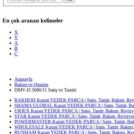
En çok aranan kelimeler
X
Y
A
B
C
Anasayfa
Bakım ve Onarım
DMV-D 5080/11 Satış ve Tamiri
RAKHOH Kazan YEDEK PARÇA | Satış, Tamir, Bakım, Revi
SHAMA GLOBAL Kazan YEDEK PARÇA | Satış, Tamir, Bakı
URJEX Kazan YEDEK PARÇA | Satış, Tamir, Bakım, Revizy
STAR Kazan YEDEK PARÇA | Satış, Tamir, Bakım, Revizyon
POWERMASTER Kazan YEDEK PARÇA | Satış, Tamir, Bakım
WHOLESALE Kazan YEDEK PARÇA | Satış, Tamir, Bakım, 
BUNHAM Kazan YEDEK PARÇA | Satış, Tamir, Bakım, Revi