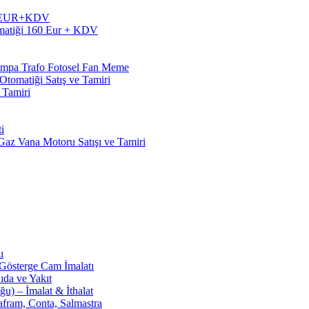
60 EUR+KDV
matiği 160 Eur + KDV
Pompa Trafo Fotosel Fan Meme
tomatiği Satış ve Tamiri
 Tamiri
i
z Vana Motoru Satışı ve Tamiri
ı
 Gösterge Cam İmalatı
ıda ve Yakıt
u) – İmalat & İthalat
afram, Conta, Salmastra