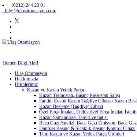
(0212) 244 23 01
bilgi@ulasotomasyon.com
Hemen Bilgi Alın!
Ulaş Otomasyon
Hakkımızda
Ürünlerimiz
Kazan ve Kazan Yedek Parça
Kazan Termostatı, Basınç Presostatı Satışı
Fantini Cosmi Kazan Tağdiye Cihazı / Kazan Besle
Kazan Besleme (Tağdiye) Cihazı
Özel Fırça İmalatı, Endüstriyel Fırça İmalatı İstan
Kazan Şamandırası Tamiri ve Satışı
Baca Gazı Analizi, Baca Gazı Emisyon, Baca Ga
Danfoss Basınç & Sıcaklık Basınç Kontrol Cihazı
Tüm Kazan ve Kazan Yedek Parça Ürünleri