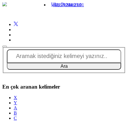
(0212) 244 23 01
En çok aranan kelimeler
X
Y
A
B
C