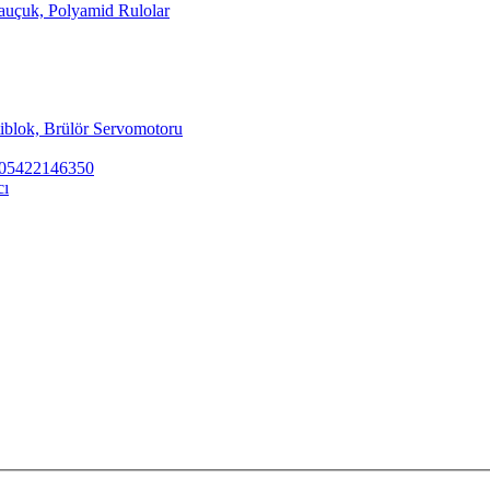
Kauçuk, Polyamid Rulolar
tiblok, Brülör Servomotoru
ar 05422146350
cı