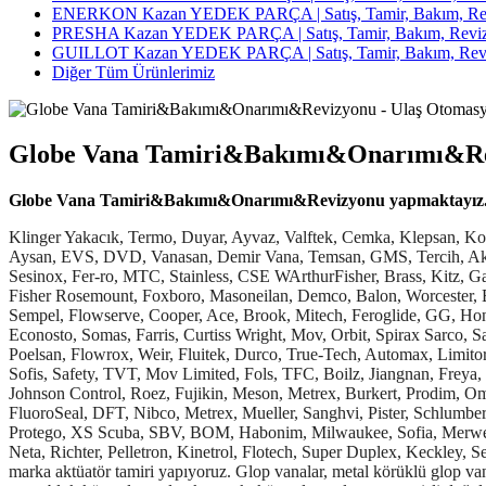
ENERKON Kazan YEDEK PARÇA | Satış, Tamir, Bakım, Rev
PRESHA Kazan YEDEK PARÇA | Satış, Tamir, Bakım, Reviz
GUILLOT Kazan YEDEK PARÇA | Satış, Tamir, Bakım, Revi
Diğer Tüm Ürünlerimiz
Globe Vana Tamiri&Bakımı&Onarımı&R
Globe Vana Tamiri&Bakımı&Onarımı&Revizyonu yapmaktayız
Klinger Yakacık, Termo, Duyar, Ayvaz, Valftek, Cemka, Klepsan, Konsan, E.C.A., FAF, Asteknik, Bonetti, Spirax Sarco, Vis, Batu, Samson, Valvos, Leusch, Omal, Burçelik, Say, Delta, Dikkan, Gövdesan, Aysan, EVS, DVD, Vanasan, Demir Vana, Temsan, GMS, Tercih, Akkon, Safir, Sade, Vetec, Türkoğlu, Arkoç, Yurtbaşı, Esvan, Starline, Samsomatic, Varnasan, Goodvalf, Venkava, OSK, Ringo Valvulas, Sesinox, Fer-ro, MTC, Stainless, CSE WArthurFisher, Brass, Kitz, Garlock, Lance, DeZURIK, Zetkama, Willis, Tulsa, Merler PSV, Thronhill Craver, Anderon Greenwood, Consolidadet, Tyco, Keystone, Fisher Rosemount, Foxboro, Masoneilan, Demco, Balon, Worcester, Eckardt, Logix, Norriseal, M&J Mallard, Axelson, Grove, Auma, Biffi, Nevco, Valtek, Vastas, Arı Armaturen, Taylor, Crane, Hopkinsons, Sempel, Flowserve, Cooper, Ace, Brook, Mitech, Feroglide, GG, Honeywell, DBH, DHB, Swagelok, RTK, GF, BM, Cla-Val, SOY, Emerson, CPV, KSB, Trynox, GWC, JTM, Febi, Valenco, Williams, Econosto, Somas, Farris, Curtiss Wright, Mov, Orbit, Spirax Sarco, Saunders, Naf, IMI, Valbant, Pentair, Neo, Assured Automation, Valveworks, Marwin, Hilliard, Hayward, Arita, Hy-lok, DelVal, Hattersley, Poelsan, Flowrox, Weir, Fluitek, Durco, True-Tech, Automax, Limitorque, Norbro, Groth, Argus, BDK, Lousiana Surplus, Danfoss, SVF, GEA, Vexve, Siemens, Herbe, BrassCraft, Leemco, MHA Zentgraf, Sofis, Safety, TVT, Mov Limited, Fols, TFC, Boilz, Jiangnan, Freya, TWT, Tkfm, Shwod, Covna, LYC, LSB, Jktl, LOV, OEM, Faya, Lixin, Jrval, Topsun, Allied, Chaoda Ks, Gaoshan, GZP, Jouka, Pirtek, Johnson Control, Roez, Fujikin, Meson, Metrex, Burkert, Prodim, Omal, Herose, Valvotubi, Top Valve, Asco, Zwick, Kimray, Erreesse, Wzld, P.B.V., Strahman, Hayward, A-T Controls, Crane, Humes, Braeco, FluoroSeal, DFT, Nibco, Metrex, Mueller, Sanghvi, Pister, Schlumberger, Jomar, Sealexcel, Inoxpa, Asahi, API, Sharpe, Mankenberg, Noshok, RSV, Rexus, Quadrant, TLV, ATV, Netafim, Ampo Poyam, Protego, XS Scuba, SBV, BOM, Habonim, Milwaukee, Sofia, Merwede, AVK UK, Orion, Keckley, Gestra, Bray, Forbes Marshall, Mone, Kunkle, Alfa Laval, Naf, Aguatrol, Hyper, Besa, Rembe, Rieger, Neta, Richter, Pelletron, Kinetrol, Flotech, Super Duplex, Keckley, Sealmech, Valvitalia, Hhsv WCB, Valwell, Swastik, AFA, AEA, Didtek, Mascot, Italvalvole vanaların tamirini ve satışını yapıyoruz. Her marka aktüatör tamiri yapıyoruz. Glop vanalar, metal körüklü glop vanalar, pistonlu vanalar, dövme çelik glop vanalar, dövme çelik sürgülü vanalar, tam geçişli küresel vanalar, redüksiyon geçişli küresel vanalar, monoblok küresel vanalar, kompakt küresel vanalar, tam geçişli doğalgaz küresel vanalar, redüksiyongeçişli doğalgaz küresel vanalar, paslanmaz küresel vanalar, wafer kelebek vanalar, lug kelebek vanalar, çift flanşlı kelebek vanalar, elastomer sitli sürgülü vanalar, yükselen milli sürgülü vanalar, çekvalfler, pislik tutucular, emniyet ventilleri, metal körüklü kompanzatörler, kauçuk kompanzatörler, dıştan basınçlı kompanzatörler, kondenstoplar, vakum kırıcılar, seviye göstergeleri, buhar separatörleri, yangın hidrantları, yangın vanaları, bronz vanalar stoklarımızda bulunur. Kontrol vanası tamiri, el vanası tamiri, basınç emniyet vanası tamiri, globe vana tamiri, taze yüksek basınç vanası tamiri, kızgın yağ vanası tamiri, yüksek basınç buhar vanası tamiri, alçak basınç vanası tamiri, kazan vanası tamiri, basınç d