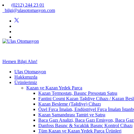
(0212) 244 23 01
bilgi@ulasotomasyon.com
Hemen Bilgi Alın!
Ulaş Otomasyon
Hakkımızda
Ürünlerimiz
Kazan ve Kazan Yedek Parça
Kazan Termostatı, Basınç Presostatı Satışı
Fantini Cosmi Kazan Tağdiye Cihazı / Kazan Besle
Kazan Besleme (Tağdiye) Cihazı
Özel Fırça İmalatı, Endüstriyel Fırça İmalatı İstan
Kazan Şamandırası Tamiri ve Satışı
Baca Gazı Analizi, Baca Gazı Emisyon, Baca Ga
Danfoss Basınç & Sıcaklık Basınç Kontrol Cihazı
Tüm Kazan ve Kazan Yedek Parça Ürünleri