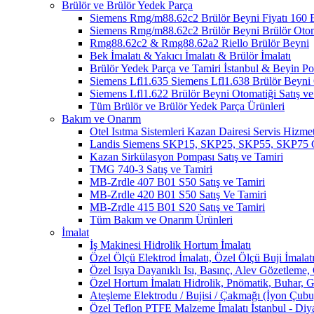
Brülör ve Brülör Yedek Parça
Siemens Rmg/m88.62c2 Brülör Beyni Fiyatı 1
Siemens Rmg/m88.62c2 Brülör Beyni Brülör Oto
Rmg88.62c2 & Rmg88.62a2 Riello Brülör Beyni
Bek İmalatı & Yakıcı İmalatı & Brülör İmalatı
Brülör Yedek Parça ve Tamiri İstanbul & Beyin 
Siemens Lfl1.635 Siemens Lfl1.638 Brülör Beyni O
Siemens Lfl1.622 Brülör Beyni Otomatiği Satış ve
Tüm Brülör ve Brülör Yedek Parça Ürünleri
Bakım ve Onarım
Otel Isıtma Sistemleri Kazan Dairesi Servis Hizmet
Landis Siemens SKP15, SKP25, SKP55, SKP75 Ga
Kazan Sirkülasyon Pompası Satış ve Tamiri
TMG 740-3 Satış ve Tamiri
MB-Zrdle 407 B01 S50 Satış ve Tamiri
MB-Zrdle 420 B01 S50 Satış Ve Tamiri
MB-Zrdle 415 B01 S20 Satış ve Tamiri
Tüm Bakım ve Onarım Ürünleri
İmalat
İş Makinesi Hidrolik Hortum İmalatı
Özel Ölçü Elektrod İmalatı, Özel Ölçü Buji İmalatı
Özel Isıya Dayanıklı Isı, Basınç, Alev Gözetleme,
Özel Hortum İmalatı Hidrolik, Pnömatik, Buhar, G
Ateşleme Elektrodu / Bujisi / Çakmağı (İyon Çubuğ
Özel Teflon PTFE Malzeme İmalatı İstanbul - Diy