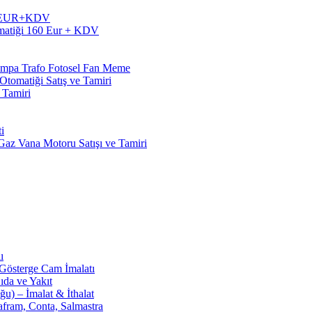
60 EUR+KDV
matiği 160 Eur + KDV
Pompa Trafo Fotosel Fan Meme
tomatiği Satış ve Tamiri
 Tamiri
i
z Vana Motoru Satışı ve Tamiri
ı
 Gösterge Cam İmalatı
ıda ve Yakıt
u) – İmalat & İthalat
afram, Conta, Salmastra