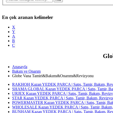
En çok aranan kelimeler
X
Y
A
B
C
Glo
Anasayfa
Bakım ve Onarım
Globe Vana Tamiri&Bakımı&Onarımı&Revizyonu
RAKHOH Kazan YEDEK PARÇA | Satış, Tamir, Bakım, Revi
SHAMA GLOBAL Kazan YEDEK PARÇA | Satış, Tamir, Bakı
URJEX Kazan YEDEK PARÇA | Satış, Tamir, Bakım, Revizy
STAR Kazan YEDEK PARÇA | Satış, Tamir, Bakım, Revizyon
POWERMASTER Kazan YEDEK PARÇA | Satış, Tamir, Bakım
WHOLESALE Kazan YEDEK PARÇA | Satış, Tamir, Bakım, 
BUNHAM Kazan YEDEK PARÇA | Satış, Tamir, Bakım, Revi