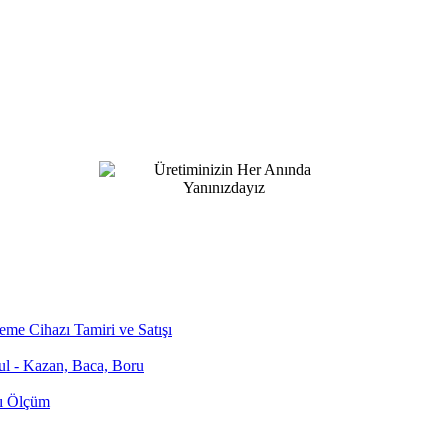
me Cihazı Tamiri ve Satışı
bul - Kazan, Baca, Boru
zı Ölçüm