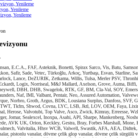
izyon, Yenileme
yon, Yenileme
zyon, Yenileme
evizyonu
.
üşürücü vana tamiri, türbin ana buhar vanası tamiri, küresel vana tamiri, sirkülasyon hattı vanası tamiri, sürgülü vana tamiri, proses vanası tamiri, basınç tahliye vanası tamiri, kondens hattı vanası tamiri, eksantrik disk vanası tamiri, oksijen servisi vanası tamiri, choke vana tamiri, paralel slide vanası tamiri, konik plug vana tamiri, bıçak sürgülü vanası tamiri, spade vanası tamiri, kelebek vana tamiri garantili olarak yapılır. Tünel Açma Makinesi (TBM) vanalarının tamirini yapıyoruz. Azot yastıklama regülatörü tamiri ve kendinden etkili regülatör tamiri yapıyoruz. Her marka vana tamiri ve satışımız vardır. Tekstil ve boya sektöründe kullanılan vanaların bakım, onarım, tamirini garantili olarak yapıyoruz. Petrol ve doğalgaz çevrim santrallerinde kullanılan vanaların bakım, onarım, tamirini garantili olarak yapıyoruz. Çimento fabrikalarında kullanılan vanaların bakım, onarım, tamirini garantili olarak yapıyoruz. Belediyelerin su ve kanalizasyon vanalarının bakım, onarım, tamirini garantili olarak yapıyoruz. Gıda tesislerinde kullanılan vanaların bakım, onarım, tamirini garantili olarak yapıyoruz. Brülör gaz hattı vanalarının bakım, onarım, tamirini garantili olarak yapıyoruz. Gaz vanalarının bakım, onarım, tamirini garantili olarak yapıyoruz. Flam brülör gaz solenoid valfi, solenoid ventili, gaz vanası, gaz valfi tamiri ve satışı yapıyoruz. Ecostar brülör gaz solenoid valfi, solenoid ventili, gaz vanası, gaz valfi tamiri ve satışı yapıyoruz. Üret brülör gaz selonoid valfi, selonoid ventili, gaz vanası, gaz valfi tamiri ve satışı yapıyoruz. Riello brülör gaz solenoid ventili, gaz solenoid valfi, gaz vanası, gaz valfi tamiri ve satışı yapıyoruz. Alarko brülör gaz solenoid valfi, solenoid ventili, gaz vanası, gaz valfi tamiri ve satışı yapıyoruz. Gökçe brülör gaz solenoid valfi, gaz ventili, gaz vanası, gaz valfi tamiri ve satışı yapıyoruz. Thyssen brülör gaz solenoid valfi, gaz ventili, gaz vanası, gaz valfi tamiri ve satışı yapıyoruz. Baymak brülör gaz solenoid valfi, gaz solenoid ventili, gaz vanası, gaz valfi tamiri ve satışı yapıyoruz. Gulliver brülör gaz solenoid valfi, gaz solenoid ventili, gaz vanası, gaz valfi tamiri ve satışı yapıyoruz. Ecomax brülör gaz selonoid valfi, gaz solenoid ventili, gaz vanası, gaz valfi tamiri ve satışı yapıyoruz. Baltur brülör gaz solenoid valfi, gaz solenoid ventili, gaz vanası, gaz valfi tamiri ve satışı yapıyoruz. Man brülör gaz solenoid valfi, gaz solenoid ventili, gaz vanası, gaz valfi tamiri ve satışı yapıyoruz. Demirdöküm brülör gaz solenoid valfi, gaz solenoid ventili, gaz vanası, gaz valfi tamiri ve satışı yapıyoruz. Buderus brülör gaz solenoid valfi, gaz solenoid ventili, gaz vanası, gaz valfi tamiri ve satışı yapıyoruz. Dreizler brülör gaz solenoid valfi, gaz solenoid ventili, gaz vanası, gaz valfi tamiri ve satışı yapıyoruz. Elco brülör gaz solenoid valfi, gaz solenoid ventili, gaz vanası, gaz valfi tamiri ve satışı yapıyoruz. Oilon brülör gaz solenoid valfi, gaz solenoid ventili, gaz vanası, gaz valfi tamiri ve satışı yapıyoruz. Edlbun brülör gaz solenoid valfi, gaz solenoid ventili, gaz vanası, gaz valfi tamiri ve satışı yapıyoruz. Career brülör gaz solenoid valfi, gaz solenoid ventili, gaz vanası, gaz valfi tamiri ve satışı yapıyoruz. Bentone brülör gaz solenoid valfi, gaz solenoid ventili, gaz vanası, gaz valfi tamiri ve satışı yapıyoruz. Baite brülör gaz solenoid valfi, gaz solenoid ventili, gaz vanası, gaz valfi tam