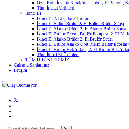
Özel Rulo İmalatı Karaköy İstanbul, Tel Sargılı, 
Tüm İmalat Ürünleri
İkinci El
İkinci El 2. El Çıkma Brülör
İkinci El Baltur Brülör 2. El Baltur Brülör Satışı
İkinci El Alarko Brülör 2. El Alarko Brülör Satışı
İkinci El Brülör Beyni, Brülör Pompası, 2. El Mul
İkinci El Alarko Brülör 2. El Brülör Satışı
İkinci El Brülör Alarko Üret Riello Baltur Ecost
İkinci El Brülör Bek Yakıcı, 2. El Brülör Bek Yakı
Tüm İkinci El Ürünleri
TÜM ÜRÜNLERİMİZ
Çalışma Şartlarımız
İletişim