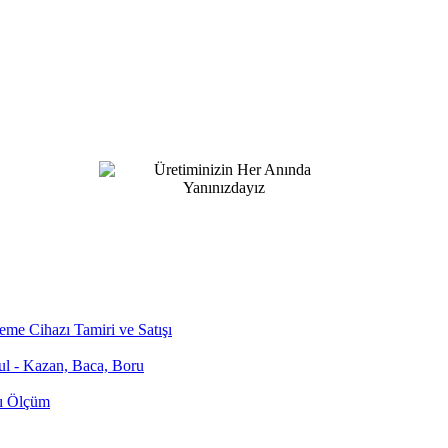
me Cihazı Tamiri ve Satışı
bul - Kazan, Baca, Boru
zı Ölçüm