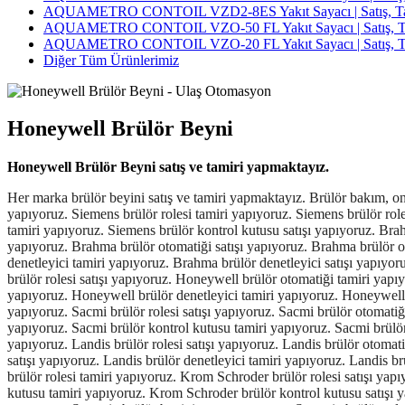
AQUAMETRO CONTOIL VZD2-8ES Yakıt Sayacı | Satış, Tami
AQUAMETRO CONTOIL VZO-50 FL Yakıt Sayacı | Satış, Tam
AQUAMETRO CONTOIL VZO-20 FL Yakıt Sayacı | Satış, Tam
Diğer Tüm Ürünlerimiz
Honeywell Brülör Beyni
Honeywell Brülör Beyni satış ve tamiri yapmaktayız.
Her marka brülör beyini satış ve tamiri yapmaktayız. Brülör bakım, onarım ve revizyonu için 7/24 teknik servis hizmeti verilmektedir. Siemens brülör beyni tamiri yapıyoruz. Siemens brülör beyini satışı yapıyoruz. Siemens brülör rolesi tamiri yapıyoruz. Siemens brülör rolesi satışı yapıyoruz. Siemens brülör otomatiği tamiri yapıyoruz. Siemens brülör otomatiği satışı yapıyoruz. Siemens brülör kontrol kutusu tamiri yapıyoruz. Siemens brülör kontrol kutusu satışı yapıyoruz. Brahma brülör beyni tamiri yapıyoruz. Brahma brülör beyini satışı yapıyoruz. Brahma brülör rolesi tamiri yapıyoruz. Brahma brülör rolesi satışı yapıyoruz. Brahma brülör otomatiği satışı yapıyoruz. Brahma brülör otomatiği tamiri yapıyoruz. Brahma brülör kontrol kutusu tamiri yapıyoruz. Brahma brülör kontrol kutusu satışı yapıyoruz. Brahma brülör denetleyici tamiri yapıyoruz. Brahma brülör denetleyici satışı yapıyoruz. Honeywell brülör beyni tamiri yapıyoruz. Honeywell brülör beyini satışı yapıyoruz. Honeywell brülör rolesi tamiri yapıyoruz. Honeywell brülör rolesi satışı yapıyoruz. Honeywell brülör otomatiği tamiri yapıyoruz. Honeywell brülör otomatiği satışı yapıyoruz. Honeywell brülör kontrol kutusu tamiri yapıyoruz. Honeywell brülör kontrol kutusu satışı yapıyoruz. Honeywell brülör denetleyici tamiri yapıyoruz. Honeywell brüllör denetleyici satışı yapıyoruz. Sacmi brülör beyni tamiri yapıyoruz. Sacmi brülör beyini satışı yapıyoruz. Sacmi brülör rolesi tamiri yapıyoruz. Sacmi brülör rolesi satışı yapıyoruz. Sacmi brülör otomatiği tamiri yapıyoruz. Sacmi brülör otomatiği satışı yapıyoruz. Sacmi brülör denetleyici tamiri yapıyoruz. Sacmi brülör denetleyici satışı yapıyoruz. Sacmi brülör kontrol kutusu tamiri yapıyoruz. Sacmi brülör kontrol kutusu satışı yapıyoruz. Landis brülör beyni tamiri yapıyoruz. Landis brülör beyini satışı yapıyoruz. Landis brülör rolesi tamiri yapıyoruz. Landis brülör rolesi satışı yapıyoruz. Landis brülör otomatiği tamiri yapıyoruz. Landis brülör otomatiği satışı yapıyoruz. Landis brülör kontrol kutusu tamiri yapıyoruz. Landis brülör kontrol kutusu satışı yapıyoruz. Landis brülör denetleyici tamiri yapıyoruz. Landis brülör denetleyici satışı yapıyoruz. Kromschroder brülör beyni tamiri yapıyoruz. Krom Schroder brülör beyni satışı yapıyoruz. Kromschroder brülör rolesi tamiri yapıyoruz. Krom Schroder brülör rolesi satışı yapıyoruz. Kromschroder brülör otomatiği tamiri yapıyoruz. Krom Schroder brülör otomatiği satışı yapıyoruz. Kromschroder brülör kontrol kutusu tamiri yapıyoruz. Krom Schroder brülör kontrol kutusu satışı yapıyoruz. Kromschroder brülör denetleyici tamiri yapıyoruz. Krom Schroder brülör denetleyici satışı yapıyoruz. Satronic brülör beyni tamiri yapıyoruz. Satronic brülör beyini satışı yapıyoruz. Satronic brülör rolesi tamiri yapıyoruz. Satronic brülör rolesi satışı yapıyoruz. Satronic brülör otomatiği tamiri yapıyoruz. Satronic brülör otomatiği satışı yapıyoruz. Satronic brülör kontrol kutusu tamiri yapıyoruz. Satronic brülör kontrol kutusu satışı yapıyoruz. Satronic brülör denetleyici tamiri yapıyoruz. Satronic brülör denetleyici satışı yapıyoruz. Lamtec brülör beyni tamiri yapıyoruz. Lamtec brülör beyini tamiri yapıyoruz. Lamtec brülör rolesi tamiri yapıyoruz. Lamtec brülör rolesi satışı yapıyoruz. Lamtec brülör otomatiği tamiri yapıyoruz. Lamtec brülör otomatiği satışı yapıyoruz. Lamtec brülör denetleyici tamiri yapıyoruz. Lamtec brülör denetleyici satışı yapıyoruz. Lamtec brülör kontrol kutusu tamiri yapıyoruz. L