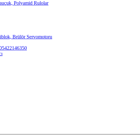
Kauçuk, Polyamid Rulolar
tiblok, Brülör Servomotoru
ar 05422146350
cı