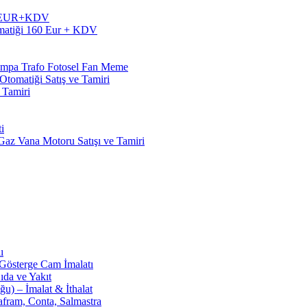
60 EUR+KDV
matiği 160 Eur + KDV
Pompa Trafo Fotosel Fan Meme
tomatiği Satış ve Tamiri
 Tamiri
i
z Vana Motoru Satışı ve Tamiri
ı
 Gösterge Cam İmalatı
ıda ve Yakıt
u) – İmalat & İthalat
afram, Conta, Salmastra