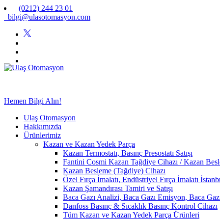
(0212) 244 23 01
bilgi@ulasotomasyon.com
Hemen Bilgi Alın!
Ulaş Otomasyon
Hakkımızda
Ürünlerimiz
Kazan ve Kazan Yedek Parça
Kazan Termostatı, Basınç Presostatı Satışı
Fantini Cosmi Kazan Tağdiye Cihazı / Kazan Besle
Kazan Besleme (Tağdiye) Cihazı
Özel Fırça İmalatı, Endüstriyel Fırça İmalatı İstan
Kazan Şamandırası Tamiri ve Satışı
Baca Gazı Analizi, Baca Gazı Emisyon, Baca Ga
Danfoss Basınç & Sıcaklık Basınç Kontrol Cihazı
Tüm Kazan ve Kazan Yedek Parça Ürünleri