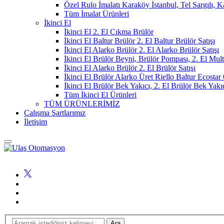
Özel Rulo İmalatı Karaköy İstanbul, Tel Sargılı, 
Tüm İmalat Ürünleri
İkinci El
İkinci El 2. El Çıkma Brülör
İkinci El Baltur Brülör 2. El Baltur Brülör Satışı
İkinci El Alarko Brülör 2. El Alarko Brülör Satışı
İkinci El Brülör Beyni, Brülör Pompası, 2. El Mul
İkinci El Alarko Brülör 2. El Brülör Satışı
İkinci El Brülör Alarko Üret Riello Baltur Ecost
İkinci El Brülör Bek Yakıcı, 2. El Brülör Bek Yakı
Tüm İkinci El Ürünleri
TÜM ÜRÜNLERİMİZ
Çalışma Şartlarımız
İletişim