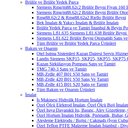
Brülör ve Brülör Yedek Parça
Siemens Rmg/m88.62c2 Brülör Beyni Fiyatı 1
Siemens Rmg/m88.62c2 Brülör Beyni Brülör Oto
Rmg88.62c2 & Rmg88.62a2 Riello Brülör Beyni
Bek İmalatı & Yakıcı İmalatı & Brülör İmalatı
Brülör Yedek Parça ve Tamiri İstanbul & Beyin 
Siemens Lfl1.635 Siemens Lfl1.638 Brülör Beyni O
Siemens Lfl1.622 Brülör Beyni Otomatiği Satış ve
Tüm Brülör ve Brülör Yedek Parça Ürünleri
Bakım ve Onarım
Otel Isıtma Sistemleri Kazan Dairesi Servis Hizmet
Landis Siemens SKP15, SKP25, SKP55, SKP75 Ga
Kazan Sirkülasyon Pompası Satış ve Tamiri
TMG 740-3 Satış ve Tamiri
MB-Zrdle 407 B01 S50 Satış ve Tamiri
MB-Zrdle 420 B01 S50 Satış Ve Tamiri
MB-Zrdle 415 B01 S20 Satış ve Tamiri
Tüm Bakım ve Onarım Ürünleri
İmalat
İş Makinesi Hidrolik Hortum İmalatı
Özel Ölçü Elektrod İmalatı, Özel Ölçü Buji İmalatı
Özel Isıya Dayanıklı Isı, Basınç, Alev Gözetleme,
Özel Hortum İmalatı Hidrolik, Pnömatik, Buhar, G
Ateşleme Elektrodu / Bujisi / Çakmağı (İyon Çubuğ
Özel Teflon PTFE Malzeme İmalatı İstanbul - Diy