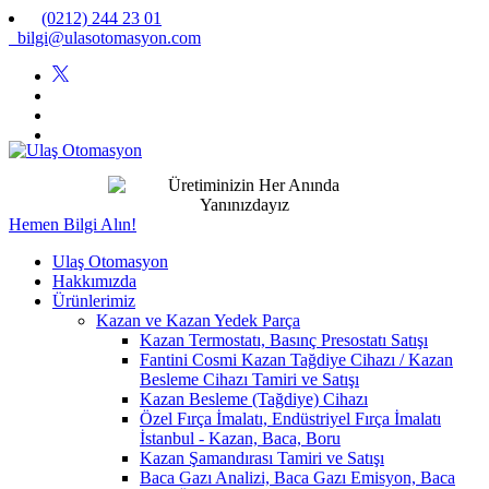
(0212) 244 23 01
bilgi@ulasotomasyon.com
Hemen Bilgi Alın!
Ulaş Otomasyon
Hakkımızda
Ürünlerimiz
Kazan ve Kazan Yedek Parça
Kazan Termostatı, Basınç Presostatı Satışı
Fantini Cosmi Kazan Tağdiye Cihazı / Kazan
Besleme Cihazı Tamiri ve Satışı
Kazan Besleme (Tağdiye) Cihazı
Özel Fırça İmalatı, Endüstriyel Fırça İmalatı
İstanbul - Kazan, Baca, Boru
Kazan Şamandırası Tamiri ve Satışı
Baca Gazı Analizi, Baca Gazı Emisyon, Baca