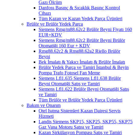
Gazı Ölçüm
Danfoss Basınç & Sıcaklık Basınç Kontrol
Cihazı
Tüm Kazan ve Kazan Yedek Parça Ürünleri
Brülör ve Brülör Yedek Parça
Siemens Rmg/m88.62c2 Brülör Beyni Fiyatı 160
EUR+KDV
Siemens Rmg/m88.62c2 Brülör Beyni Brülör
Otomatiği 160 Eur + KDV
Rmg88.62c2 & Rmg88.62a2 Riello Brülör
Beyni
Bek İmalatı & Yakıcı İmalatı & Brülör İmalatı
Brülör Yedek Parça ve Tamiri İstanbul & Beyin
Pompa Trafo Fotosel Fan Meme
Siemens Lfl1.635 Siemens Lfl1.638 Brülör
Beyni Otomatiği Satış ve Tamiri
Siemens Lfl1.622 Brülör Beyni Otomatiği Satış
ve Tamiri
Tüm Brülör ve Brülör Yedek Parça Ürünleri
Bakım ve Onarım
Otel Isıtma Sistemleri Kazan Dairesi Servis
Hizmeti
Landis Siemens SKP15, SKP25, SKP55, SKP75
Gaz Vana Motoru Satışı ve Tamiri
Kazan Sirkülasyon Pompası Satış ve Tamiri