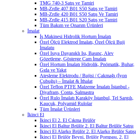
TMG 740-3 Satış ve Tamiri
MB-Zrdle 407 B01 S50 Satış ve Tamiri
MB-Zrdle 420 B01 S50 Satış Ve Tamiri
MB-Zrdle 415 B01 S20 Satış ve Tamiri
Tüm Bakım ve Onarım Ürünleri
İmalat
İş Makinesi Hidrolik Hortum İmalatı
Özel Ölçü Elektrod İmalatı, Özel Ölçü Buji
İmalatıı
Özel Isıya Dayanıklı Isı, Basınç, Alev
Gözetleme, Gösterge Cam İmalatı
Özel Hortum İmalatı Hidrolik, Pnömatik, Buhar,
Gıda ve Yakıt
Ateşleme Elektrodu / Bujisi / Çakmağı (İyon
Çubuğu) – İmalat & İthalat
Özel Teflon PTFE Malzeme İmalatı İstanbul -
Diyafram, Conta, Salmastra
Özel Rulo İmalatı Karaköy İstanbul, Tel Sargılı,
Kauçuk, Polyamid Rulolar
Tüm İmalat Ürünleri
İkinci El
İkinci El 2. El Çıkma Brülör
İkinci El Baltur Brülör 2. El Baltur Brülör Satışı
İkinci El Alarko Brülör 2. El Alarko Brülör Satışı
İkinci El Brülör Beyni, Brülör Pompası, 2. El