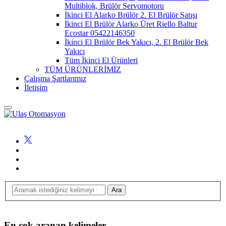
Multiblok, Brülör Servomotoru
İkinci El Alarko Brülör 2. El Brülör Satışı
İkinci El Brülör Alarko Üret Riello Baltur
Ecostar 05422146350
İkinci El Brülör Bek Yakıcı, 2. El Brülör Bek
Yakıcı
Tüm İkinci El Ürünleri
TÜM ÜRÜNLERİMİZ
Çalışma Şartlarımız
İletişim
En çok aranan kelimeler