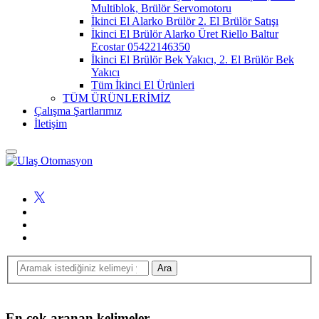
Multiblok, Brülör Servomotoru
İkinci El Alarko Brülör 2. El Brülör Satışı
İkinci El Brülör Alarko Üret Riello Baltur
Ecostar 05422146350
İkinci El Brülör Bek Yakıcı, 2. El Brülör Bek
Yakıcı
Tüm İkinci El Ürünleri
TÜM ÜRÜNLERİMİZ
Çalışma Şartlarımız
İletişim
En çok aranan kelimeler