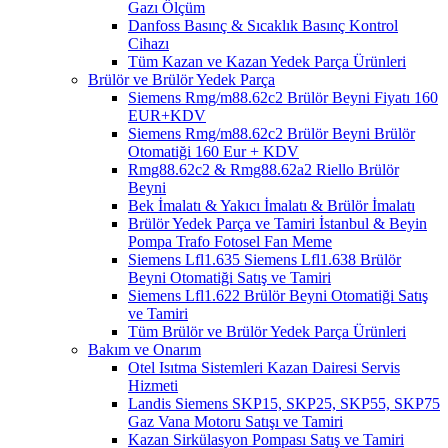
Gazı Ölçüm
Danfoss Basınç & Sıcaklık Basınç Kontrol
Cihazı
Tüm Kazan ve Kazan Yedek Parça Ürünleri
Brülör ve Brülör Yedek Parça
Siemens Rmg/m88.62c2 Brülör Beyni Fiyatı 160
EUR+KDV
Siemens Rmg/m88.62c2 Brülör Beyni Brülör
Otomatiği 160 Eur + KDV
Rmg88.62c2 & Rmg88.62a2 Riello Brülör
Beyni
Bek İmalatı & Yakıcı İmalatı & Brülör İmalatı
Brülör Yedek Parça ve Tamiri İstanbul & Beyin
Pompa Trafo Fotosel Fan Meme
Siemens Lfl1.635 Siemens Lfl1.638 Brülör
Beyni Otomatiği Satış ve Tamiri
Siemens Lfl1.622 Brülör Beyni Otomatiği Satış
ve Tamiri
Tüm Brülör ve Brülör Yedek Parça Ürünleri
Bakım ve Onarım
Otel Isıtma Sistemleri Kazan Dairesi Servis
Hizmeti
Landis Siemens SKP15, SKP25, SKP55, SKP75
Gaz Vana Motoru Satışı ve Tamiri
Kazan Sirkülasyon Pompası Satış ve Tamiri