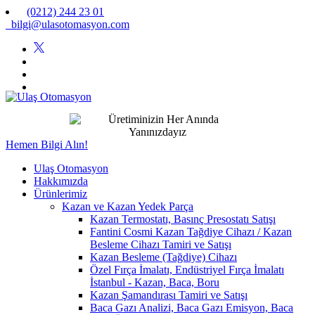
(0212) 244 23 01
bilgi@ulasotomasyon.com
Hemen Bilgi Alın!
Ulaş Otomasyon
Hakkımızda
Ürünlerimiz
Kazan ve Kazan Yedek Parça
Kazan Termostatı, Basınç Presostatı Satışı
Fantini Cosmi Kazan Tağdiye Cihazı / Kazan
Besleme Cihazı Tamiri ve Satışı
Kazan Besleme (Tağdiye) Cihazı
Özel Fırça İmalatı, Endüstriyel Fırça İmalatı
İstanbul - Kazan, Baca, Boru
Kazan Şamandırası Tamiri ve Satışı
Baca Gazı Analizi, Baca Gazı Emisyon, Baca