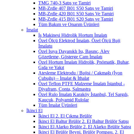
TMG 740-3 Satış ve Tamiri
MB-Zrdle 407 B01 S50 Satış ve Tamiri
MB-Zrdle 420 B01 S50 Satış Ve Tamiri
MB-Zrdle 415 B01 S20 Satış ve Tamiri
Tüm Bakım ve Onarım Ürünleri
İmalat
İş Makinesi Hidrolik Hortum İmalatı
Özel Ölçü Elektrod İmalatı, Özel Ölçü Buji
İmalatıı
Özel Isıya Dayanıklı Isı, Basınç, Alev
Gözetleme, Gösterge Cam İmalatı
Özel Hortum İmalatı Hidrolik, Pnömatik, Buhar,
Gıda ve Yakıt
Ateşleme Elektrodu / Bujisi / Çakmağı (İyon
Çubuğu) – İmalat & İthalat
Özel Teflon PTFE Malzeme İmalatı İstanbul -
Diyafram, Conta, Salmastra
Özel Rulo İmalatı Karaköy İstanbul, Tel Sargılı,
Kauçuk, Polyamid Rulolar
Tüm İmalat Ürünleri
İkinci El
İkinci El 2. El Çıkma Brülör
İkinci El Baltur Brülör 2. El Baltur Brülör Satışı
İkinci El Alarko Brülör 2. El Alarko Brülör Satışı
İkinci El Brülör Beyni, Brülör Pompası, 2. El