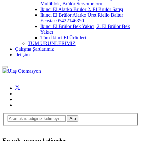
Multiblok, Brülör Servomotoru
İkinci El Alarko Brülör 2. El Brülör Satışı
İkinci El Brülör Alarko Üret Riello Baltur
Ecostar 05422146350
İkinci El Brülör Bek Yakıcı, 2. El Brülör Bek
Yakıcı
Tüm İkinci El Ürünleri
TÜM ÜRÜNLERİMİZ
Çalışma Şartlarımız
İletişim
En çok aranan kelimeler