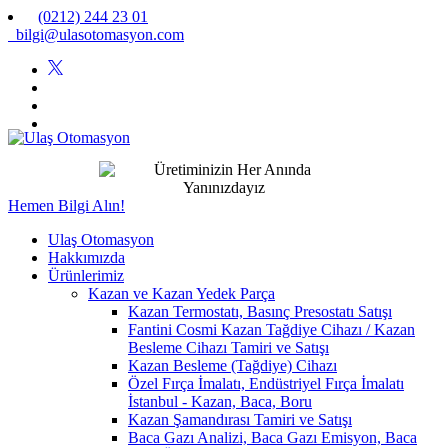
(0212) 244 23 01
bilgi@ulasotomasyon.com
Hemen Bilgi Alın!
Ulaş Otomasyon
Hakkımızda
Ürünlerimiz
Kazan ve Kazan Yedek Parça
Kazan Termostatı, Basınç Presostatı Satışı
Fantini Cosmi Kazan Tağdiye Cihazı / Kazan
Besleme Cihazı Tamiri ve Satışı
Kazan Besleme (Tağdiye) Cihazı
Özel Fırça İmalatı, Endüstriyel Fırça İmalatı
İstanbul - Kazan, Baca, Boru
Kazan Şamandırası Tamiri ve Satışı
Baca Gazı Analizi, Baca Gazı Emisyon, Baca