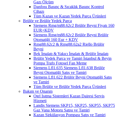
Gazı Ölçüm
Danfoss Basınç & Sıcaklık Basınç Kontrol
Cihazı
Tüm Kazan ve Kazan Yedek Parça Ürünleri
Brülör ve Brülör Yedek Parça
Siemens Rmg/m88.62c2 Brülör Beyni Fiyatı 160
EUR+KDV
Siemens Rmg/m88.62c2 Brülör Beyni Brülör
Otomatiği 160 Eur + KDV
Rmg88.62c2 & Rmg88.62a2 Riello Brülör
Beyni
Bek İmalatı & Yakıcı İmalatı & Brülör İmalatı
Brülör Yedek Parça ve Tamiri İstanbul & Beyin
Pompa Trafo Fotosel Fan Meme
Siemens Lfl1.635 Siemens Lfl1.638 Brülör
Beyni Otomatiği Satış ve Tamiri
Siemens Lfl1.622 Brülör Beyni Otomatiği Satış
ve Tamiri
Tüm Brülör ve Brülör Yedek Parça Ürünleri
Bakım ve Onarım
Otel Isıtma Sistemleri Kazan Dairesi Servis
Hizmeti
Landis Siemens SKP15, SKP25, SKP55, SKP75
Gaz Vana Motoru Satışı ve Tamiri
Kazan Sirkülasyon Pompası Satış ve Tamiri