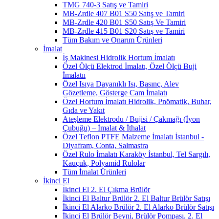
TMG 740-3 Satış ve Tamiri
MB-Zrdle 407 B01 S50 Satış ve Tamiri
MB-Zrdle 420 B01 S50 Satış Ve Tamiri
MB-Zrdle 415 B01 S20 Satış ve Tamiri
Tüm Bakım ve Onarım Ürünleri
İmalat
İş Makinesi Hidrolik Hortum İmalatı
Özel Ölçü Elektrod İmalatı, Özel Ölçü Buji
İmalatıı
Özel Isıya Dayanıklı Isı, Basınç, Alev
Gözetleme, Gösterge Cam İmalatı
Özel Hortum İmalatı Hidrolik, Pnömatik, Buhar,
Gıda ve Yakıt
Ateşleme Elektrodu / Bujisi / Çakmağı (İyon
Çubuğu) – İmalat & İthalat
Özel Teflon PTFE Malzeme İmalatı İstanbul -
Diyafram, Conta, Salmastra
Özel Rulo İmalatı Karaköy İstanbul, Tel Sargılı,
Kauçuk, Polyamid Rulolar
Tüm İmalat Ürünleri
İkinci El
İkinci El 2. El Çıkma Brülör
İkinci El Baltur Brülör 2. El Baltur Brülör Satışı
İkinci El Alarko Brülör 2. El Alarko Brülör Satışı
İkinci El Brülör Beyni, Brülör Pompası, 2. El