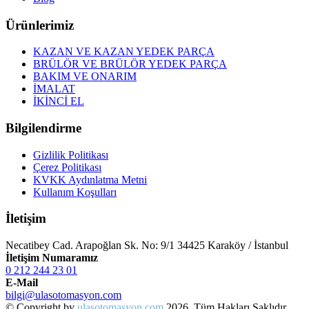
Ürünlerimiz
KAZAN VE KAZAN YEDEK PARÇA
BRÜLÖR VE BRÜLÖR YEDEK PARÇA
BAKIM VE ONARIM
İMALAT
İKİNCİ EL
Bilgilendirme
Gizlilik Politikası
Çerez Politikası
KVKK Aydınlatma Metni
Kullanım Koşulları
İletişim
Necatibey Cad. Arapoğlan Sk. No: 9/1 34425 Karaköy / İstanbul
İletişim Numaramız
0 212 244 23 01
E-Mail
bilgi@ulasotomasyon.com
© Copyright by
ulasotomasyon.com
2026. Tüm Hakları Saklıdır.