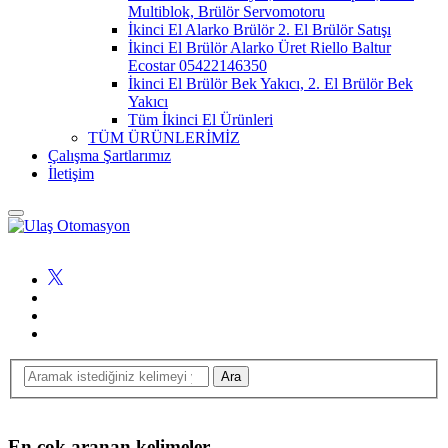
Multiblok, Brülör Servomotoru
İkinci El Alarko Brülör 2. El Brülör Satışı
İkinci El Brülör Alarko Üret Riello Baltur
Ecostar 05422146350
İkinci El Brülör Bek Yakıcı, 2. El Brülör Bek
Yakıcı
Tüm İkinci El Ürünleri
TÜM ÜRÜNLERİMİZ
Çalışma Şartlarımız
İletişim
En çok aranan kelimeler