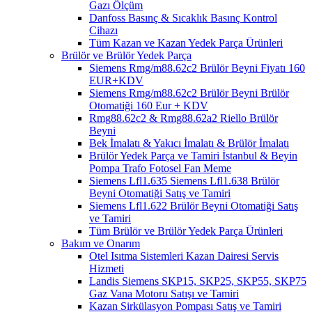
Gazı Ölçüm
Danfoss Basınç & Sıcaklık Basınç Kontrol
Cihazı
Tüm Kazan ve Kazan Yedek Parça Ürünleri
Brülör ve Brülör Yedek Parça
Siemens Rmg/m88.62c2 Brülör Beyni Fiyatı 160
EUR+KDV
Siemens Rmg/m88.62c2 Brülör Beyni Brülör
Otomatiği 160 Eur + KDV
Rmg88.62c2 & Rmg88.62a2 Riello Brülör
Beyni
Bek İmalatı & Yakıcı İmalatı & Brülör İmalatı
Brülör Yedek Parça ve Tamiri İstanbul & Beyin
Pompa Trafo Fotosel Fan Meme
Siemens Lfl1.635 Siemens Lfl1.638 Brülör
Beyni Otomatiği Satış ve Tamiri
Siemens Lfl1.622 Brülör Beyni Otomatiği Satış
ve Tamiri
Tüm Brülör ve Brülör Yedek Parça Ürünleri
Bakım ve Onarım
Otel Isıtma Sistemleri Kazan Dairesi Servis
Hizmeti
Landis Siemens SKP15, SKP25, SKP55, SKP75
Gaz Vana Motoru Satışı ve Tamiri
Kazan Sirkülasyon Pompası Satış ve Tamiri