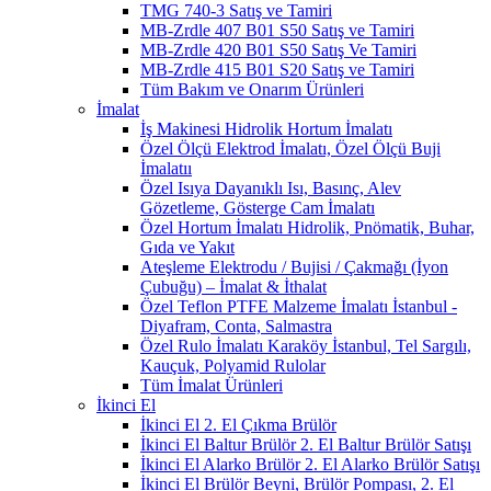
TMG 740-3 Satış ve Tamiri
MB-Zrdle 407 B01 S50 Satış ve Tamiri
MB-Zrdle 420 B01 S50 Satış Ve Tamiri
MB-Zrdle 415 B01 S20 Satış ve Tamiri
Tüm Bakım ve Onarım Ürünleri
İmalat
İş Makinesi Hidrolik Hortum İmalatı
Özel Ölçü Elektrod İmalatı, Özel Ölçü Buji
İmalatıı
Özel Isıya Dayanıklı Isı, Basınç, Alev
Gözetleme, Gösterge Cam İmalatı
Özel Hortum İmalatı Hidrolik, Pnömatik, Buhar,
Gıda ve Yakıt
Ateşleme Elektrodu / Bujisi / Çakmağı (İyon
Çubuğu) – İmalat & İthalat
Özel Teflon PTFE Malzeme İmalatı İstanbul -
Diyafram, Conta, Salmastra
Özel Rulo İmalatı Karaköy İstanbul, Tel Sargılı,
Kauçuk, Polyamid Rulolar
Tüm İmalat Ürünleri
İkinci El
İkinci El 2. El Çıkma Brülör
İkinci El Baltur Brülör 2. El Baltur Brülör Satışı
İkinci El Alarko Brülör 2. El Alarko Brülör Satışı
İkinci El Brülör Beyni, Brülör Pompası, 2. El