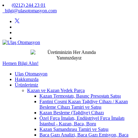
(0212) 244 23 01
bilgi@ulasotomasyon.com
Hemen Bilgi Alın!
Ulaş Otomasyon
Hakkımızda
Ürünlerimiz
Kazan ve Kazan Yedek Parça
Kazan Termostatı, Basınç Presostatı Satışı
Fantini Cosmi Kazan Tağdiye Cihazı / Kazan
Besleme Cihazı Tamiri ve Satışı
Kazan Besleme (Tağdiye) Cihazı
Özel Fırça İmalatı, Endüstriyel Fırça İmalatı
İstanbul - Kazan, Baca, Boru
Kazan Şamandırası Tamiri ve Satışı
Baca Gazı Analizi, Baca Gazı Emisyon, Baca