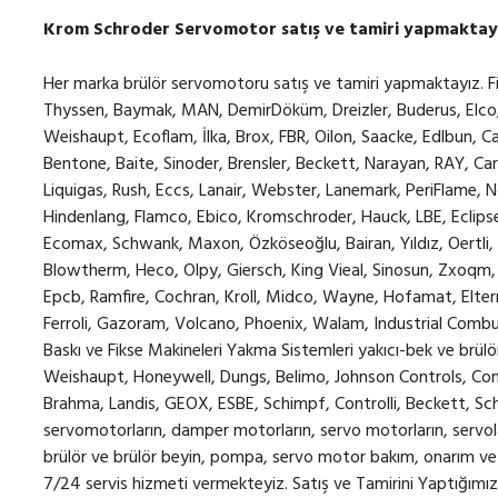
Krom Schroder Servomotor satış ve tamiri yapmaktayı
Her marka brülör servomotoru satış ve tamiri yapmaktayız. Firmamız; Flam, Riello, Üret, Ecostar, Alarko, Gökçe Thyssen, Baymak, MAN, DemirDöküm, Dreizler, Buderus, Elco, Gulliver, Baltur, Johnson, Hamworthy, Raysel, Weishaupt, Ecoflam, İlka, Brox, FBR, Oilon, Saacke, Edlbun, Career, Unigas, Lamborghini, Özterm, NAM BURNER, Bentone, Baite, Sinoder, Brensler, Beckett, Narayan, RAY, Carlin, Oxilon, Hi-Therm, Paras, Bohui, Yongxing, Iaec, Liquigas, Rush, Eccs, Lanair, Webster, Lanemark, PeriFlame, Noxmat, North American, Faber, Json, Kingray, Hindenlang, Flamco, Ebico, Kromschroder, Hauck, LBE, Eclipse, Monarch, Hauck BBG, Hauck BBC, Nu-way, Ram, Ecomax, Schwank, Maxon, Özköseoğlu, Bairan, Yıldız, Oertli, Zoomline, Körting, Alato, Vulcan, Genco, CBS, Blowtherm, Heco, Olpy, Giersch, King Vieal, Sinosun, Zxoqm, Eppo, Kral Vieal, Yigong, Zoomline, Isımak, Pelltech, Epcb, Ramfire, Cochran, Kroll, Midco, Wayne, Hofamat, Elterm, EAC, De Dietrich, Flamtec, Enterprise, Pentex, Ferroli, Gazoram, Volcano, Phoenix, Walam, Industrial Combustion, Sunflame, Gazteknik, Brückner, Ram ve Gaze, Baskı ve Fikse Makineleri Yakma Sistemleri yakıcı-bek ve brülörlere ait Siemens, Ontrol, Elster Kromschröder, Weishaupt, Honeywell, Dungs, Belimo, Johnson Controls, Conectron, Berger Lahr, Lamtec, Joventa, Sauter, Brahma, Landis, GEOX, ESBE, Schimpf, Controlli, Beckett, Schneider Electric, Eclipse, Danfoss, Gruner marka servomotorların, damper motorların, servo motorların, servoların satış ve tamiratını yapmaktadır. Ayrıca, her marka brülör ve brülör beyin, pompa, servo motor bakım, onarım ve revizyonu, multiblok bakım onarım ve revizyon için 7/24 servis hizmeti vermekteyiz. Satış ve Tamirini Yaptığımız Servomotorlar (Damper Motorlar): Siemens SQN30.102A2700 satış ve tamiri yapıyoruz. SQN30.111A2700 satış ve tamiri yapıyoruz. SQN30.111A3500 satış ve tamiri yapıyoruz. SQN30.111A3500 servomotor stoklarımızda bulunur. SQN30.121A2700 satış ve tamiri yapıyoruz. SQN30.121A3500 satış ve tamiri yapıyoruz. SQN30.131A2700 satış ve tamiri yapıyoruz. SQN30.151A2700 satış ve tamiri yapıyoruz. SQN30.251A2700 satış ve tamiri yapıyoruz. SQN30.401A2700 satış ve tamiri yapıyoruz. SQN30.401A2730 satış ve tamiri yapıyoruz. SQN30.402A2700 satış ve tamiri yapıyoruz. SQN30.402A2730 satış ve tamiri yapıyoruz. SQN30.431A2700 satış ve tamiri yapıyoruz. SQN30.451A2700 satış ve tamiri yapıyoruz. SQN31.101A2700 satış ve tamiri yapıyoruz. SQN31.102A2700 satış ve tamiri yapıyoruz. SQN31.111A2700 satış ve tamiri yapıyoruz. SQN31.111A2760 satış ve tamiri yapıyoruz. SQN31.121A2700 satış ve tamiri yapıyoruz. SQN31.121A2730 satış ve tamiri yapıyoruz. SQN31.121A2760 satış ve tamiri yapıyoruz. SQN31.151A2700 satış ve tamiri yapıyoruz. SQN31.151A2730 satış ve tamiri yapıyoruz. SQN31.221A2700 satış ve tamiri yapıyoruz. SQN31.221A2730 satış ve tamiri yapıyoruz. SQN31.251A2700 satış ve tamiri yapıyoruz. SQN31.251A2730 satış ve tamiri yapıyoruz. SQN31.252A2700 satış ve tamiri yapıyoruz. SQN31.351A2700 satış ve tamiri yapıyoruz. SQN31.401A2700 satış ve tamiri yapıyoruz. SQN31.401A2730 satış ve tamiri yapıyoruz. SQN31.401A2760 satış ve tamiri yapıyoruz. SQN31.402A2700 satış ve tamiri yapıyoruz. SQN31.402A2730 satış ve tamiri yapıyoruz. SQN31.411A2700 satış ve tamiri yapıyoruz. SQN31.762A2700 satış ve tamiri yapıyoruz. SQN31.411A2730 satış ve tamiri yapıyoruz. SQN70.224A20 satış ve tamiri yapıyoruz. SQN70.244A20 satış ve tamiri yapıyoruz. SQN70.264A20 satış ve tamiri yapıyoruz. SQN70.294A20 satış ve tamiri yapıyoruz. SQN71.424A20 satış ve tamiri yapıyoruz. SQN71.454A20 satış ve tamiri yapıyoruz. SQN70.464A20 satış ve tamiri yapıyoruz. SQN70.464A23 satış ve tamiri yapıyoruz. SQN70.624A20 satış ve tamiri yapıyoruz. SQN70.664A20 satış ve tamiri yapıyoruz. SQN70.25420 satış ve tamiri yapıyoruz. SQN70.324A20 satış ve tamiri yapıyoruz. SQN70.424A20 satış ve tamiri yapıyoruz. SQN70.664A23 satış ve tamiri yapıyoruz. SQN70.454A20 satış ve tamiri yapıyoruz. SQN70.694A20 satış ve tamiri yapıyoruz. SQN71.244A20 satış ve tamiri yapıyoruz. SQN71.264A20 satış ve tamiri yapıyoruz. SQN71.424A20 satış ve tamiri yapıyoruz. SQN71.444A20 satış ve tamiri yapıyoruz. SQN71.454A20 satış ve tamiri yapıyoruz. SQN71.464A21 satış ve tamiri yapıyoruz. SQN71.624A23 satış ve tamiri yapıyoruz. SQN71.664A20 satış ve tamiri yapıyoruz. SQN71.669A23 satış ve tamiri yapıyoruz. SQN71.694A20 satış ve tamiri yapıyoruz. SQN72.2A4A20 satış ve tamiri yapıyoruz. SQN72.6C4A20 satış ve tamiri yapıyoruz. SQN74.254A21 satış ve tamiri yapıyoruz. SQN74.294A21 satış ve tamiri yapıyoruz. SQN75.224A21 satış ve tamiri yapıyoruz. SQN75.244A21 satış ve tamiri yapıyoruz. SQN75.424A21 satış ve tamiri yapıyoruz. SQN75.494A21 satış ve tamiri yapıyoruz. SQN75.664A26 satış ve tamiri yapıyoruz. SQN75.694A21 satış ve tamiri yapıyoruz. SQN72.4A4A20 satış ve tamiri yapıyoruz. SQN91.570A2793 satış ve tamiri yapıyoruz. SQN91.140B2799 satış ve tamiri yapıyoruz. SQN90.240B2793 satış ve tamiri yapıyoruz. SQN90.560A2793 satış ve tamiri yapıyoruz. SQN90.220A2799 satış ve tamiri yapıyoruz. SQN90.201A2790 satış ve tamiri yapıyoruz. SQN90.204A2799 satış ve tamiri yapıyoruz. SQN90.240B2799 satış ve tamiri yapıyoruz. SQN90.350A2799 satış ve tamiri yapıyoruz. SQM10.15502 satış ve tamiri yapıyoruz. SQM10.15562 satış ve tamiri yapıyoruz. SQM10.16102 satış ve tamiri yapıyoruz. SQM10.16502 satış ve tamiri yapıyoruz. SQM10.16532 satış ve tamiri yapıyoruz. SQM10.16562 satış ve tamiri yapıyoruz. SQM10.17502 satış ve tamiri yapıyoruz. SQM11.16502 satış ve tamiri yapıyoruz. SQM20.16502 satış ve