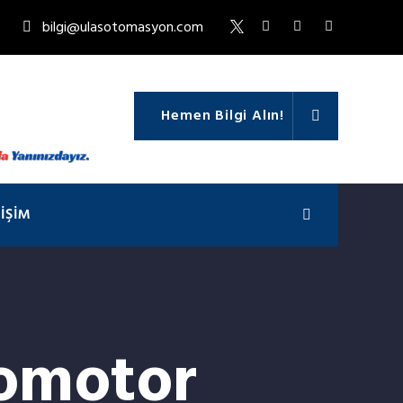
bilgi@ulasotomasyon.com
Hemen Bilgi Alın!
TIŞIM
omotor