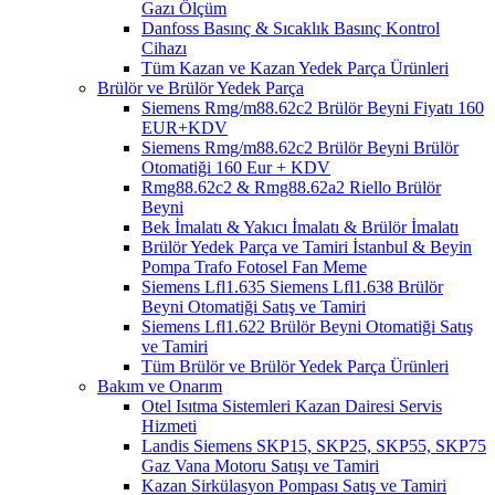
Gazı Ölçüm
Danfoss Basınç & Sıcaklık Basınç Kontrol
Cihazı
Tüm Kazan ve Kazan Yedek Parça Ürünleri
Brülör ve Brülör Yedek Parça
Siemens Rmg/m88.62c2 Brülör Beyni Fiyatı 160
EUR+KDV
Siemens Rmg/m88.62c2 Brülör Beyni Brülör
Otomatiği 160 Eur + KDV
Rmg88.62c2 & Rmg88.62a2 Riello Brülör
Beyni
Bek İmalatı & Yakıcı İmalatı & Brülör İmalatı
Brülör Yedek Parça ve Tamiri İstanbul & Beyin
Pompa Trafo Fotosel Fan Meme
Siemens Lfl1.635 Siemens Lfl1.638 Brülör
Beyni Otomatiği Satış ve Tamiri
Siemens Lfl1.622 Brülör Beyni Otomatiği Satış
ve Tamiri
Tüm Brülör ve Brülör Yedek Parça Ürünleri
Bakım ve Onarım
Otel Isıtma Sistemleri Kazan Dairesi Servis
Hizmeti
Landis Siemens SKP15, SKP25, SKP55, SKP75
Gaz Vana Motoru Satışı ve Tamiri
Kazan Sirkülasyon Pompası Satış ve Tamiri