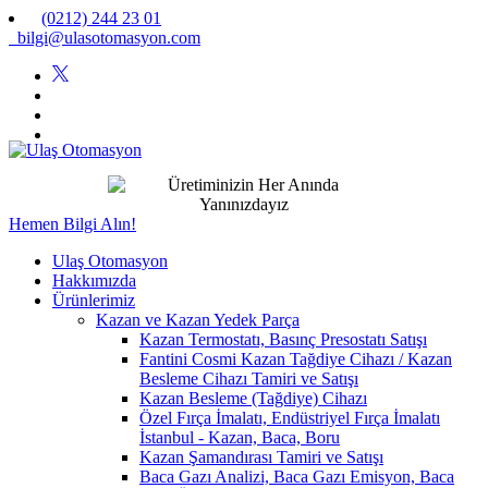
(0212) 244 23 01
bilgi@ulasotomasyon.com
Hemen Bilgi Alın!
Ulaş Otomasyon
Hakkımızda
Ürünlerimiz
Kazan ve Kazan Yedek Parça
Kazan Termostatı, Basınç Presostatı Satışı
Fantini Cosmi Kazan Tağdiye Cihazı / Kazan
Besleme Cihazı Tamiri ve Satışı
Kazan Besleme (Tağdiye) Cihazı
Özel Fırça İmalatı, Endüstriyel Fırça İmalatı
İstanbul - Kazan, Baca, Boru
Kazan Şamandırası Tamiri ve Satışı
Baca Gazı Analizi, Baca Gazı Emisyon, Baca