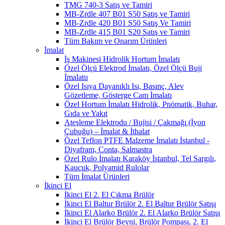
TMG 740-3 Satış ve Tamiri
MB-Zrdle 407 B01 S50 Satış ve Tamiri
MB-Zrdle 420 B01 S50 Satış Ve Tamiri
MB-Zrdle 415 B01 S20 Satış ve Tamiri
Tüm Bakım ve Onarım Ürünleri
İmalat
İş Makinesi Hidrolik Hortum İmalatı
Özel Ölçü Elektrod İmalatı, Özel Ölçü Buji
İmalatıı
Özel Isıya Dayanıklı Isı, Basınç, Alev
Gözetleme, Gösterge Cam İmalatı
Özel Hortum İmalatı Hidrolik, Pnömatik, Buhar,
Gıda ve Yakıt
Ateşleme Elektrodu / Bujisi / Çakmağı (İyon
Çubuğu) – İmalat & İthalat
Özel Teflon PTFE Malzeme İmalatı İstanbul -
Diyafram, Conta, Salmastra
Özel Rulo İmalatı Karaköy İstanbul, Tel Sargılı,
Kauçuk, Polyamid Rulolar
Tüm İmalat Ürünleri
İkinci El
İkinci El 2. El Çıkma Brülör
İkinci El Baltur Brülör 2. El Baltur Brülör Satışı
İkinci El Alarko Brülör 2. El Alarko Brülör Satışı
İkinci El Brülör Beyni, Brülör Pompası, 2. El