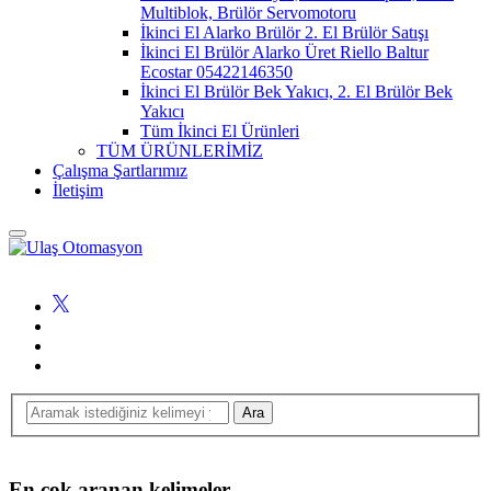
Multiblok, Brülör Servomotoru
İkinci El Alarko Brülör 2. El Brülör Satışı
İkinci El Brülör Alarko Üret Riello Baltur
Ecostar 05422146350
İkinci El Brülör Bek Yakıcı, 2. El Brülör Bek
Yakıcı
Tüm İkinci El Ürünleri
TÜM ÜRÜNLERİMİZ
Çalışma Şartlarımız
İletişim
En çok aranan kelimeler