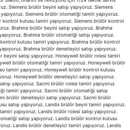
apıyoruz. SIEMENS LME22.233C2BT satış ve tamiri yapıyoruz. SIEMENS LME22.331C2BT satış ve tamiri yapıyoruz. SIEMENS LME21.330C2BT satış ve tamiri yapıyoruz. SIEMENS LME22.233C2RL satış ve tamiri yapıyoruz. SIEMENS LME21.430C2 satış ve tamiri yapıyoruz. SIEMENS LME21.130C2RL satış ve tamiri yapıyoruz. SIEMENS LME21.330A2BT satış ve tamiri yapıyoruz. SIEMENS LMO14.111C2BT satış ve tamiri yapıyoruz. SIEMENS LME22.131A2 satış ve tamiri yapıyoruz. SIEMENS LME21.130A2 satış ve tamiri yapıyoruz. SIEMENS LME21.230A2 satış ve tamiri yapıyoruz. SIEMENS LME21.330A2 satış ve tamiri yapıyoruz. SIEMENS LME21.350A1 satış ve tamiri yapıyoruz. SIEMENS LME21.350A2 satış ve tamiri yapıyoruz. SIEMENS LME21.550A2 satış ve tamiri yapıyoruz. SIEMENS LME22.131A2 satış ve tamiri yapıyoruz. SIEMENS LME22.131A2 satış ve tamiri yapıyoruz. SIEMENS LME22.131A2 satış ve tamiri yapıyoruz. SIEMENS LME11.230A2 satış ve tamiri yapıyoruz. SIEMENS LME22.331A1 satış ve tamiri yapıyoruz. SIEMENS LME22.333A2 satış ve tamiri yapıyoruz. SIEMENS LME23.331A2 satış ve tamiri yapıyoruz. SIEMENS LME23.351A2 satış ve tamiri yapıyoruz. SIEMENS LME39.400A2 satış ve tamiri yapıyoruz. SIEMENS LME41.051A2 satış ve tamiri yapıyoruz. SIEMENS LME41.053A2 satış ve tamiri yapıyoruz. SIEMENS LME41.054A2 satış ve tamiri yapıyoruz. SIEMENS LME41.071A2 satış ve tamiri yapıyoruz. SIEMENS LME41.091A2 satış ve tamiri yapıyoruz. SIEMENS LME41.092A2 satış ve tamiri yapıyoruz. SIEMENS LME41.052A2 satış ve tamiri yapıyoruz. SIEMENS LME44.057A2 satış ve tamiri yapıyoruz. SIEMENS LMG21.330B27 satış ve tamiri yapıyoruz. SIEMENS LGB22.330B27 satış ve tamiri yapıyoruz. SIEMENS LOA36.171B27 satış ve tamiri yapıyoruz. SIEMENS LMG22.330B27 satış ve tamiri yapıyoruz. SIEMENS LFL1.122 satış ve tamiri yapıyoruz. SIEMENS LFL1.133 satış ve tamiri yapıyoruz. SIEMENS LFL1.322 satış ve tamiri yapıyoruz. SIEMENS LFL1.333 satış ve tamiri yapıyoruz. SIEMENS LFL1.332 satış ve tamiri yapıyoruz. SIEMENS LFL1.335 satış ve tamiri yapıyoruz. SIEMENS LFL1.622 satış ve tamiri yapıyoruz. SIEMENS LFL1.635 satış ve tamiri yapıyoruz. SIEMENS LFL1.638 satış ve tamiri yapıyoruz. SIEMENS LFL1.148 satış ve tamiri yapıyoruz. SIEMENS LFL1.322-F satış ve tamiri yapıyoruz. SIEMENS LGK16.122A27 satış ve tamiri yapıyoruz. SIEMENS LGK16.133A27 satış ve tamiri yapıyoruz. SIEMENS LGK16.322A27 satış ve tamiri yapıyoruz. SIEMENS LGK16.333A27 satış ve tamiri yapıyoruz. SIEMENS LGK16.335A27 satış ve tamiri yapıyoruz. SIEMENS LGK16.622A27 satış ve tamiri yapıyoruz. SIEMENS LGK16.635A27 satış ve tamiri yapıyoruz. SIEMENS LAO24.171B27 satış ve tamiri yapıyoruz. SIEMENS LOA36.171A27 satış ve tamiri yapıyoruz. SIEMENS LAL1.25 satış ve tamiri yapıyoruz. SIEMENS LAL2.25 satış ve tamiri yapıyoruz. SIEMENS LAL2.65 satış ve tamiri yapıyoruz. SIEMENS LAL2.14 satış ve tamiri yapıyoruz. SIEMENS LAL3.25 satış ve tamiri yapıyoruz. SIEMENS LMV52.200A2 satış ve tamiri yapıyoruz. BRAHMA SM 592n/s satış ve tamiri yapıyoruz. BRAHMA SR3 satış ve tamiri yapıyoruz. BRAHMA G22 satış ve tamiri yapıyoruz. BRAHMA VM43 satış ve tamiri yapıyoruz. BRAHMA CM 191N.2 satış ve tamiri yapıyoruz. BRAHMA VM41 satış ve tamiri yapıyoruz. BRAHMA GF2 satış ve tamiri yapıyoruz. BRAHMA CM31F satış ve tamiri yapıyoruz. BRAHMA SR3 satış ve tamiri yapıyoruz. BRAHMA MF2 satış ve tamiri yapıyoruz. BRAHMA AT5/TR satış ve tamiri yapıyoruz. BRAHMA VM42 satış ve tamiri yapıyoruz. BRAHMA RE3 satış ve tamiri yapıyoruz. BRAHMA GF3 satış ve tamiri yapıyoruz. BRAHMA SM 152N.2 satış ve tamiri yapıyoruz. BRAHMA GE1 satış ve tamiri yapıyoruz. BRAHMA VE3.2 satış ve tamiri yapıyoruz. BRAHMA GR1 satış ve tamiri yapıyoruz. BRAHMA GR1/Z satış ve tamiri yapıyoruz. BRAHMA GR2 satış ve tamiri yapıyoruz. BRAHMA G22/Z satış ve tamiri yapıyoruz. BRAHMA OR1 satış ve tamiri yapıyoruz. BRAHMA OR1/Z satış ve tamiri yapıyoruz. BRAHMA OR2 satış ve tamiri yapıyoruz. BRAHMA OR3 satış ve tamiri yapıyoruz. BRAHMA OS1/P satış ve tamiri yapıyoruz. BRAHMA OS1 satış ve tamiri yapıyoruz. BRAHMA OS2 satış ve tamiri yapıyoruz. BRAHMA VM44G satış ve tamiri yapıyoruz. BRAHMA VM44O satış ve tamiri yapıyoruz. BRAHMA VM45G satış ve tamiri yapıyoruz. BRAHMA VM45O satış ve tamiri yapıyoruz. BRAHMA G33 satış ve tamiri yapıyoruz. BRAHMA OR2 satış ve tamiri yapıyoruz. BRAHMA OR3/B satış ve tamiri yapıyoruz. BRAHMA FR1 satış ve tamiri yapıyoruz. BRAHMA GR2 satış ve tamiri yapıyoruz. BRAHMA GF3 satış ve tamiri yapıyoruz. BRAHMA OS1 satış ve tamiri yapıyoruz. BRAHMA OS1/PR BRAHMA satış ve tamiri yapıyoruz. OS1/P satış ve tamiri yapıyoruz. BRAHMA OS2 satış ve tamiri yapıyoruz. BRAHMA OS1/Z satış ve tamiri yapıyoruz. BRAHMA SM 192N.2 satış ve tamiri yapıyoruz. BEAHMA SM 191.1 satış ve tamiri yapıyoruz. BRAHMA SM 152N.2 satış ve tamiri yapıyoruz. BRAHMA SM 592N/S satış ve tamiri yapıyoruz. BRAHMA SM 152.2 satış ve tam