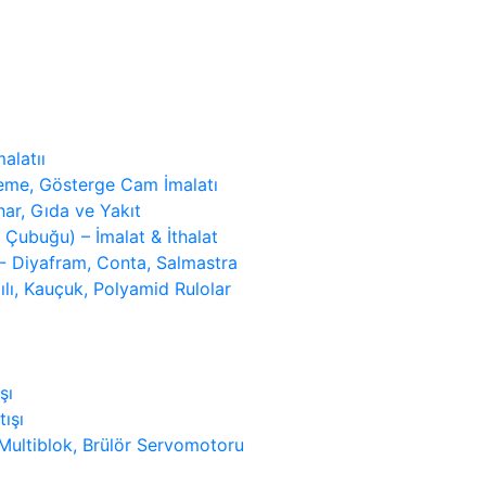
alatıı
tleme, Gösterge Cam İmalatı
har, Gıda ve Yakıt
 Çubuğu) – İmalat & İthalat
 - Diyafram, Conta, Salmastra
ılı, Kauçuk, Polyamid Rulolar
şı
tışı
l Multiblok, Brülör Servomotoru