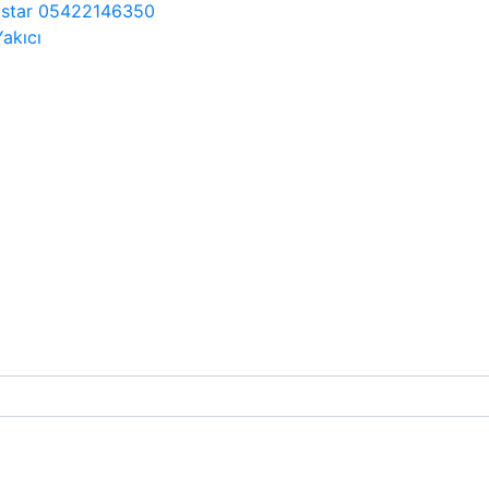
Ecostar 05422146350
Yakıcı