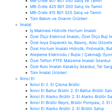
MB-Zrdle 407 B01 S50 Satış ve Tamiri
MB-Zrdle 420 B01 S50 Satış Ve Tamiri
MB-Zrdle 415 B01 S20 Satış ve Tamiri
Tüm Bakım ve Onarım Ürünleri
İmalat
İş Makinesi Hidrolik Hortum İmalatı
Özel Ölçü Elektrod İmalatı, Özel Ölçü Buji İm
Özel Isıya Dayanıklı Isı, Basınç, Alev Göze
Özel Hortum İmalatı Hidrolik, Pnömatik, Bu
Ateşleme Elektrodu / Bujisi / Çakmağı (İyon
Özel Teflon PTFE Malzeme İmalatı İstanbul
Özel Rulo İmalatı Karaköy İstanbul, Tel Sarg
Tüm İmalat Ürünleri
İkinci El
İkinci El 2. El Çıkma Brülör
İkinci El Baltur Brülör 2. El Baltur Brülör Satı
İkinci El Alarko Brülör 2. El Alarko Brülör Sa
İkinci El Brülör Beyni, Brülör Pompası, 2. E
İkinci El Alarko Brülör 2. El Brülör Satışı