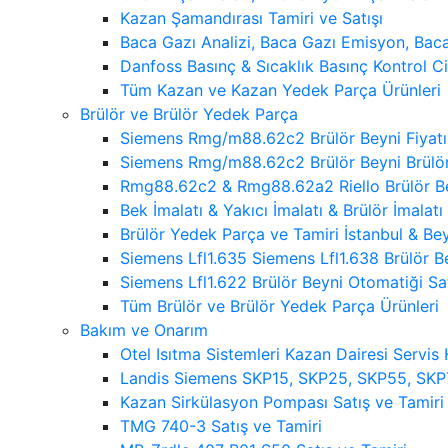
Kazan Şamandırası Tamiri ve Satışı
Baca Gazı Analizi, Baca Gazı Emisyon, Bac
Danfoss Basınç & Sıcaklık Basınç Kontrol C
Tüm Kazan ve Kazan Yedek Parça Ürünleri
Brülör ve Brülör Yedek Parça
Siemens Rmg/m88.62c2 Brülör Beyni Fiya
Siemens Rmg/m88.62c2 Brülör Beyni Brülö
Rmg88.62c2 & Rmg88.62a2 Riello Brülör B
Bek İmalatı & Yakıcı İmalatı & Brülör İmalatı
Brülör Yedek Parça ve Tamiri İstanbul & B
Siemens Lfl1.635 Siemens Lfl1.638 Brülör B
Siemens Lfl1.622 Brülör Beyni Otomatiği Sat
Tüm Brülör ve Brülör Yedek Parça Ürünleri
Bakım ve Onarım
Otel Isıtma Sistemleri Kazan Dairesi Servis
Landis Siemens SKP15, SKP25, SKP55, SKP7
Kazan Sirkülasyon Pompası Satış ve Tamiri
TMG 740-3 Satış ve Tamiri