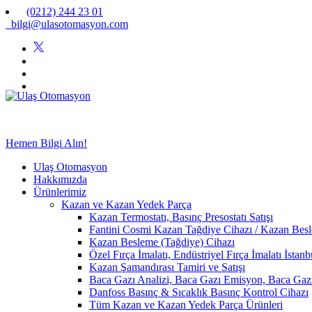
(0212) 244 23 01
bilgi@ulasotomasyon.com
Hemen Bilgi Alın!
Ulaş Otomasyon
Hakkımızda
Ürünlerimiz
Kazan ve Kazan Yedek Parça
Kazan Termostatı, Basınç Presostatı Satışı
Fantini Cosmi Kazan Tağdiye Cihazı / Kazan Besle
Kazan Besleme (Tağdiye) Cihazı
Özel Fırça İmalatı, Endüstriyel Fırça İmalatı İstan
Kazan Şamandırası Tamiri ve Satışı
Baca Gazı Analizi, Baca Gazı Emisyon, Baca Ga
Danfoss Basınç & Sıcaklık Basınç Kontrol Cihazı
Tüm Kazan ve Kazan Yedek Parça Ürünleri