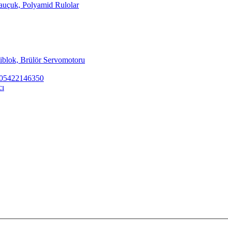
Kauçuk, Polyamid Rulolar
tiblok, Brülör Servomotoru
ar 05422146350
cı