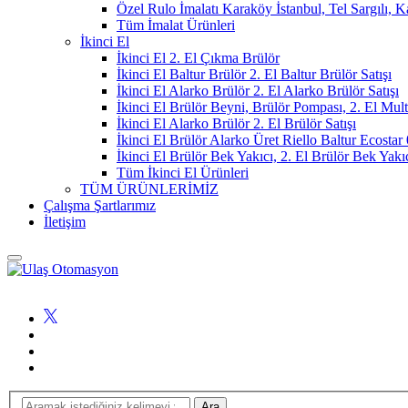
Özel Rulo İmalatı Karaköy İstanbul, Tel Sargılı, 
Tüm İmalat Ürünleri
İkinci El
İkinci El 2. El Çıkma Brülör
İkinci El Baltur Brülör 2. El Baltur Brülör Satışı
İkinci El Alarko Brülör 2. El Alarko Brülör Satışı
İkinci El Brülör Beyni, Brülör Pompası, 2. El Mul
İkinci El Alarko Brülör 2. El Brülör Satışı
İkinci El Brülör Alarko Üret Riello Baltur Ecost
İkinci El Brülör Bek Yakıcı, 2. El Brülör Bek Yakı
Tüm İkinci El Ürünleri
TÜM ÜRÜNLERİMİZ
Çalışma Şartlarımız
İletişim