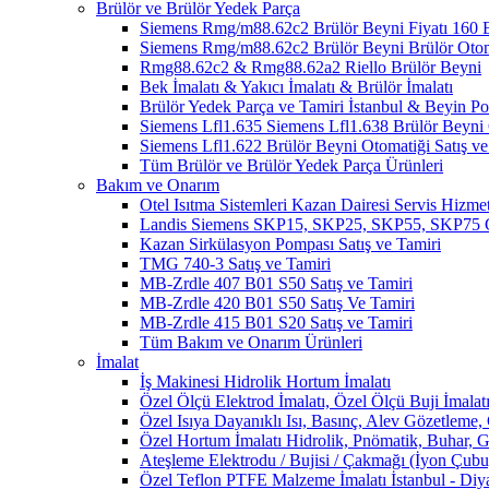
Brülör ve Brülör Yedek Parça
Siemens Rmg/m88.62c2 Brülör Beyni Fiyatı 1
Siemens Rmg/m88.62c2 Brülör Beyni Brülör Oto
Rmg88.62c2 & Rmg88.62a2 Riello Brülör Beyni
Bek İmalatı & Yakıcı İmalatı & Brülör İmalatı
Brülör Yedek Parça ve Tamiri İstanbul & Beyin 
Siemens Lfl1.635 Siemens Lfl1.638 Brülör Beyni O
Siemens Lfl1.622 Brülör Beyni Otomatiği Satış ve
Tüm Brülör ve Brülör Yedek Parça Ürünleri
Bakım ve Onarım
Otel Isıtma Sistemleri Kazan Dairesi Servis Hizmet
Landis Siemens SKP15, SKP25, SKP55, SKP75 Ga
Kazan Sirkülasyon Pompası Satış ve Tamiri
TMG 740-3 Satış ve Tamiri
MB-Zrdle 407 B01 S50 Satış ve Tamiri
MB-Zrdle 420 B01 S50 Satış Ve Tamiri
MB-Zrdle 415 B01 S20 Satış ve Tamiri
Tüm Bakım ve Onarım Ürünleri
İmalat
İş Makinesi Hidrolik Hortum İmalatı
Özel Ölçü Elektrod İmalatı, Özel Ölçü Buji İmalatı
Özel Isıya Dayanıklı Isı, Basınç, Alev Gözetleme,
Özel Hortum İmalatı Hidrolik, Pnömatik, Buhar, G
Ateşleme Elektrodu / Bujisi / Çakmağı (İyon Çubuğ
Özel Teflon PTFE Malzeme İmalatı İstanbul - Diy