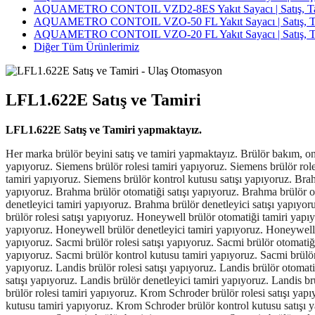
AQUAMETRO CONTOIL VZD2-8ES Yakıt Sayacı | Satış, Tami
AQUAMETRO CONTOIL VZO-50 FL Yakıt Sayacı | Satış, Tam
AQUAMETRO CONTOIL VZO-20 FL Yakıt Sayacı | Satış, Tam
Diğer Tüm Ürünlerimiz
LFL1.622E Satış ve Tamiri
LFL1.622E Satış ve Tamiri yapmaktayız.
Her marka brülör beyini satış ve tamiri yapmaktayız. Brülör bakım, onarım ve revizyonu için 7/24 teknik servis hizmeti verilmektedir. Siemens brülör beyni tamiri yapıyoruz. Siemens brülör beyini satışı yapıyoruz. Siemens brülör rolesi tamiri yapıyoruz. Siemens brülör rolesi satışı yapıyoruz. Siemens brülör otomatiği tamiri yapıyoruz. Siemens brülör otomatiği satışı yapıyoruz. Siemens brülör kontrol kutusu tamiri yapıyoruz. Siemens brülör kontrol kutusu satışı yapıyoruz. Brahma brülör beyni tamiri yapıyoruz. Brahma brülör beyini satışı yapıyoruz. Brahma brülör rolesi tamiri yapıyoruz. Brahma brülör rolesi satışı yapıyoruz. Brahma brülör otomatiği satışı yapıyoruz. Brahma brülör otomatiği tamiri yapıyoruz. Brahma brülör kontrol kutusu tamiri yapıyoruz. Brahma brülör kontrol kutusu satışı yapıyoruz. Brahma brülör denetleyici tamiri yapıyoruz. Brahma brülör denetleyici satışı yapıyoruz. Honeywell brülör beyni tamiri yapıyoruz. Honeywell brülör beyini satışı yapıyoruz. Honeywell brülör rolesi tamiri yapıyoruz. Honeywell brülör rolesi satışı yapıyoruz. Honeywell brülör otomatiği tamiri yapıyoruz. Honeywell brülör otomatiği satışı yapıyoruz. Honeywell brülör kontrol kutusu tamiri yapıyoruz. Honeywell brülör kontrol kutusu satışı yapıyoruz. Honeywell brülör denetleyici tamiri yapıyoruz. Honeywell brüllör denetleyici satışı yapıyoruz. Sacmi brülör beyni tamiri yapıyoruz. Sacmi brülör beyini satışı yapıyoruz. Sacmi brülör rolesi tamiri yapıyoruz. Sacmi brülör rolesi satışı yapıyoruz. Sacmi brülör otomatiği tamiri yapıyoruz. Sacmi brülör otomatiği satışı yapıyoruz. Sacmi brülör denetleyici tamiri yapıyoruz. Sacmi brülör denetleyici satışı yapıyoruz. Sacmi brülör kontrol kutusu tamiri yapıyoruz. Sacmi brülör kontrol kutusu satışı yapıyoruz. Landis brülör beyni tamiri yapıyoruz. Landis brülör beyini satışı yapıyoruz. Landis brülör rolesi tamiri yapıyoruz. Landis brülör rolesi satışı yapıyoruz. Landis brülör otomatiği tamiri yapıyoruz. Landis brülör otomatiği satışı yapıyoruz. Landis brülör kontrol kutusu tamiri yapıyoruz. Landis brülör kontrol kutusu satışı yapıyoruz. Landis brülör denetleyici tamiri yapıyoruz. Landis brülör denetleyici satışı yapıyoruz. Kromschroder brülör beyni tamiri yapıyoruz. Krom Schroder brülör beyni satışı yapıyoruz. Kromschroder brülör rolesi tamiri yapıyoruz. Krom Schroder brülör rolesi satışı yapıyoruz. Kromschroder brülör otomatiği tamiri yapıyoruz. Krom Schroder brülör otomatiği satışı yapıyoruz. Kromschroder brülör kontrol kutusu tamiri yapıyoruz. Krom Schroder brülör kontrol kutusu satışı yapıyoruz. Kromschroder brülör denetleyici tamiri yapıyoruz. Krom Schroder brülör denetleyici satışı yapıyoruz. Satronic brülör beyni tamiri yapıyoruz. Satronic brülör beyini satışı yapıyoruz. Satronic brülör rolesi tamiri yapıyoruz. Satronic brülör rolesi satışı yapıyoruz. Satronic brülör otomatiği tamiri yapıyoruz. Satronic brülör otomatiği satışı yapıyoruz. Satronic brülör kontrol kutusu tamiri yapıyoruz. Satronic brülör kontrol kutusu satışı yapıyoruz. Satronic brülör denetleyici tamiri yapıyoruz. Satronic brülör denetleyici satışı yapıyoruz. Lamtec brülör beyni tamiri yapıyoruz. Lamtec brülör beyini tamiri yapıyoruz. Lamtec brülör rolesi tamiri yapıyoruz. Lamtec brülör rolesi satışı yapıyoruz. Lamtec brülör otomatiği tamiri yapıyoruz. Lamtec brülör otomatiği satışı yapıyoruz. Lamtec brülör denetleyici tamiri yapıyoruz. Lamtec brülör denetleyici satışı yapıyoruz. Lamtec brülör kontrol kutusu tamiri yapıyoruz. L