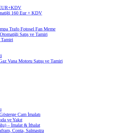
60 EUR+KDV
matiği 160 Eur + KDV
Pompa Trafo Fotosel Fan Meme
tomatiği Satış ve Tamiri
 Tamiri
i
z Vana Motoru Satışı ve Tamiri
ı
 Gösterge Cam İmalatı
ıda ve Yakıt
u) – İmalat & İthalat
afram, Conta, Salmastra