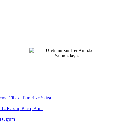
me Cihazı Tamiri ve Satışı
bul - Kazan, Baca, Boru
zı Ölçüm