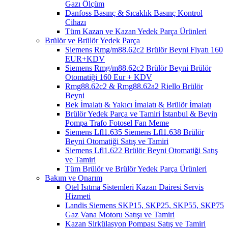
Gazı Ölçüm
Danfoss Basınç & Sıcaklık Basınç Kontrol
Cihazı
Tüm Kazan ve Kazan Yedek Parça Ürünleri
Brülör ve Brülör Yedek Parça
Siemens Rmg/m88.62c2 Brülör Beyni Fiyatı 160
EUR+KDV
Siemens Rmg/m88.62c2 Brülör Beyni Brülör
Otomatiği 160 Eur + KDV
Rmg88.62c2 & Rmg88.62a2 Riello Brülör
Beyni
Bek İmalatı & Yakıcı İmalatı & Brülör İmalatı
Brülör Yedek Parça ve Tamiri İstanbul & Beyin
Pompa Trafo Fotosel Fan Meme
Siemens Lfl1.635 Siemens Lfl1.638 Brülör
Beyni Otomatiği Satış ve Tamiri
Siemens Lfl1.622 Brülör Beyni Otomatiği Satış
ve Tamiri
Tüm Brülör ve Brülör Yedek Parça Ürünleri
Bakım ve Onarım
Otel Isıtma Sistemleri Kazan Dairesi Servis
Hizmeti
Landis Siemens SKP15, SKP25, SKP55, SKP75
Gaz Vana Motoru Satışı ve Tamiri
Kazan Sirkülasyon Pompası Satış ve Tamiri