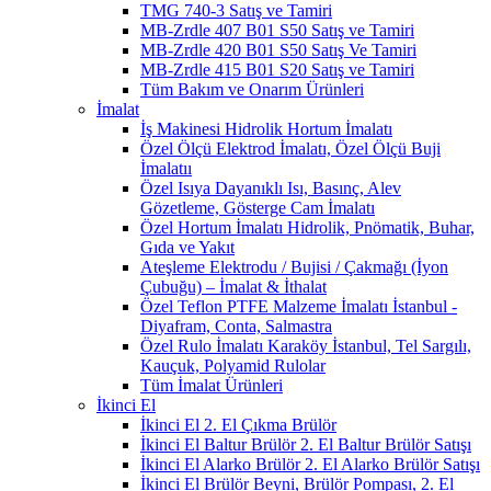
TMG 740-3 Satış ve Tamiri
MB-Zrdle 407 B01 S50 Satış ve Tamiri
MB-Zrdle 420 B01 S50 Satış Ve Tamiri
MB-Zrdle 415 B01 S20 Satış ve Tamiri
Tüm Bakım ve Onarım Ürünleri
İmalat
İş Makinesi Hidrolik Hortum İmalatı
Özel Ölçü Elektrod İmalatı, Özel Ölçü Buji
İmalatıı
Özel Isıya Dayanıklı Isı, Basınç, Alev
Gözetleme, Gösterge Cam İmalatı
Özel Hortum İmalatı Hidrolik, Pnömatik, Buhar,
Gıda ve Yakıt
Ateşleme Elektrodu / Bujisi / Çakmağı (İyon
Çubuğu) – İmalat & İthalat
Özel Teflon PTFE Malzeme İmalatı İstanbul -
Diyafram, Conta, Salmastra
Özel Rulo İmalatı Karaköy İstanbul, Tel Sargılı,
Kauçuk, Polyamid Rulolar
Tüm İmalat Ürünleri
İkinci El
İkinci El 2. El Çıkma Brülör
İkinci El Baltur Brülör 2. El Baltur Brülör Satışı
İkinci El Alarko Brülör 2. El Alarko Brülör Satışı
İkinci El Brülör Beyni, Brülör Pompası, 2. El