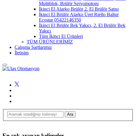
Multiblok, Brülör Servomotoru
İkinci El Alarko Brülör 2. El Brülör Satışı
İkinci El Brülör Alarko Üret Riello Baltur
Ecostar 05422146350
İkinci El Brülör Bek Yakıcı, 2. El Brülör Bek
Yakıcı
Tüm İkinci El Ürünleri
TÜM ÜRÜNLERİMİZ
Çalışma Şartlarımız
İletişim
En çok aranan kelimeler