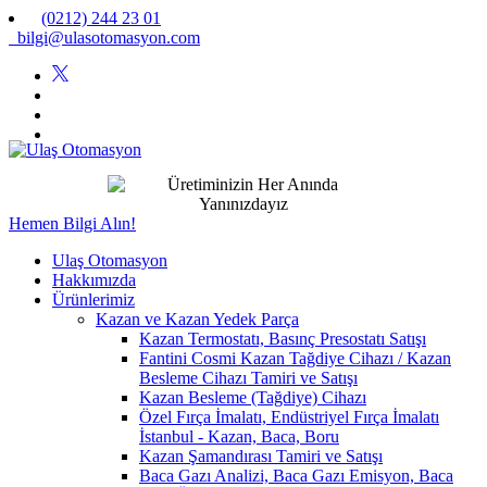
(0212) 244 23 01
bilgi@ulasotomasyon.com
Hemen Bilgi Alın!
Ulaş Otomasyon
Hakkımızda
Ürünlerimiz
Kazan ve Kazan Yedek Parça
Kazan Termostatı, Basınç Presostatı Satışı
Fantini Cosmi Kazan Tağdiye Cihazı / Kazan
Besleme Cihazı Tamiri ve Satışı
Kazan Besleme (Tağdiye) Cihazı
Özel Fırça İmalatı, Endüstriyel Fırça İmalatı
İstanbul - Kazan, Baca, Boru
Kazan Şamandırası Tamiri ve Satışı
Baca Gazı Analizi, Baca Gazı Emisyon, Baca