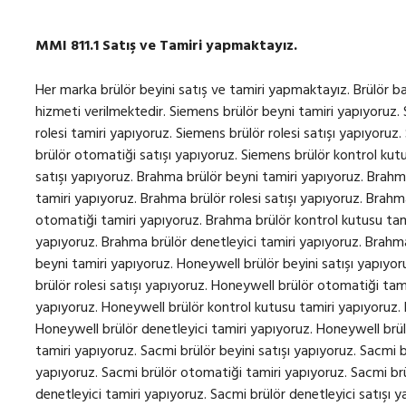
MMI 811.1 Satış ve Tamiri yapmaktayız.
Her marka brülör beyini satış ve tamiri yapmaktayız. Brülör bakım, onarım ve revizyonu için 7/24 teknik servis hizmeti verilmektedir. Siemens brülör beyni tamiri yapıyoruz. Siemens brülör beyini satışı yapıyoruz. Siemens brülör rolesi tamiri yapıyoruz. Siemens brülör rolesi satışı yapıyoruz. Siemens brülör otomatiği tamiri yapıyoruz. Siemens brülör otomatiği satışı yapıyoruz. Siemens brülör kontrol kutusu tamiri yapıyoruz. Siemens brülör kontrol kutusu satışı yapıyoruz. Brahma brülör beyni tamiri yapıyoruz. Brahma brülör beyini satışı yapıyoruz. Brahma brülör rolesi tamiri yapıyoruz. Brahma brülör rolesi satışı yapıyoruz. Brahma brülör otomatiği satışı yapıyoruz. Brahma brülör otomatiği tamiri yapıyoruz. Brahma brülör kontrol kutusu tamiri yapıyoruz. Brahma brülör kontrol kutusu satışı yapıyoruz. Brahma brülör denetleyici tamiri yapıyoruz. Brahma brülör denetleyici satışı yapıyoruz. Honeywell brülör beyni tamiri yapıyoruz. Honeywell brülör beyini satışı yapıyoruz. Honeywell brülör rolesi tamiri yapıyoruz. Honeywell brülör rolesi satışı yapıyoruz. Honeywell brülör otomatiği tamiri yapıyoruz. Honeywell brülör otomatiği satışı yapıyoruz. Honeywell brülör kontrol kutusu tamiri yapıyoruz. Honeywell brülör kontrol kutusu satışı yapıyoruz. Honeywell brülör denetleyici tamiri yapıyoruz. Honeywell brüllör denetleyici satışı yapıyoruz. Sacmi brülör beyni tamiri yapıyoruz. Sacmi brülör beyini satışı yapıyoruz. Sacmi brülör rolesi tamiri yapıyoruz. Sacmi brülör rolesi satışı yapıyoruz. Sacmi brülör otomatiği tamiri yapıyoruz. Sacmi brülör otomatiği satışı yapıyoruz. Sacmi brülör denetleyici tamiri yapıyoruz. Sacmi brülör denetleyici satışı yapıyoruz. Sacmi brülör kontrol kutusu tamiri yapıyoruz. Sacmi brülör kontrol kutusu satışı yapıyoruz. Landis brülör beyni tamiri yapıyoruz. Landis brülör beyini satışı yapıyoruz. Landis brülör rolesi tamiri yapıyoruz. Landis brülör rolesi satışı yapıyoruz. Landis brülör otomatiği tamiri yapıyoruz. Landis brülör otomatiği satışı yapıyoruz. Landis brülör kontrol kutusu tamiri yapıyoruz. Landis brülör kontrol kutusu satışı yapıyoruz. Landis brülör denetleyici tamiri yapıyoruz. Landis brülör denetleyici satışı yapıyoruz. Kromschroder brülör beyni tamiri yapıyoruz. Krom Schroder brülör beyni satışı yapıyoruz. Kromschroder brülör rolesi tamiri yapıyoruz. Krom Schroder brülör rolesi satışı yapıyoruz. Kromschroder brülör otomatiği tamiri yapıyoruz. Krom Schroder brülör otomatiği satışı yapıyoruz. Kromschroder brülör kontrol kutusu tamiri yapıyoruz. Krom Schroder brülör kontrol kutusu satışı yapıyoruz. Kromschroder brülör denetleyici tamiri yapıyoruz. Krom Schroder brülör denetleyici satışı yapıyoruz. Satronic brülör beyni tamiri yapıyoruz. Satronic brülör beyini satışı yapıyoruz. Satronic brülör rolesi tamiri yapıyoruz. Satronic brülör rolesi satışı yapıyoruz. Satronic brülör otomatiği tamiri yapıyoruz. Satronic brülör otomatiği satışı yapıyoruz. Satronic brülör kontrol kutusu tamiri yapıyoruz. Satronic brülör kontrol kutusu satışı yapıyoruz. Satronic brülör denetleyici tamiri yapıyoruz. Satronic brülör denetleyici satışı yapıyoruz. Lamtec brülör beyni tamiri yapıyoruz. Lamtec brülör beyini tamiri yapıyoruz. Lamtec brülör rolesi tamiri yapıyoruz. Lamtec brülör rolesi satışı yapıyoruz. Lamtec brülör otomatiği tamiri yapıyoruz. Lamtec brülör otomatiği satışı yapıyoruz. Lamtec brülör denetleyici tamiri yapıyoruz. Lamtec brülör denetleyici satışı yapıyoruz. Lamtec brülör kontrol kutusu tamiri yapıyoruz. Lamtec brülör kontrol kutusu satışı yapıyoruz. Geox brülör beyni tamiri yapıyoruz. Geox brülör beyini satışı yapıyoruz. Geox brülör rolesi tamiri yapıyoruz. Geox brülör rolesi satışı yapıyoruz. Geox brülör otomatiği tamiri yapıyoruz. Geox brülör otomatiği satışı yapıyoruz. Geox brülör kontrol kutusu tamiri yapıyoruz. Geox brülör kontrol kutusu satışı yapıyoruz. Geox brülör denetleyici tamiri yapıyoruz. SIEMENS LME21.130C2 satış ve tamiri yapıyoruz. SIEMENS LME21.230C2 satış ve tamiri yapıyoruz. SIEMENS LME21.330C2 satış ve tamiri yapıyoruz. SIEMENS LME21.350C2 satış ve tamiri yapıyoruz. SIEMENS LME21.550C2 satış ve tamiri yapıyoruz. SIEMENS LME22.131C2 satış ve tamiri yapıyoruz. SIEMENS LME22.231C2 satış ve tamiri yapıyoruz. SIEMENS LME22.232C2 satış ve tamiri yapıyoruz. SIEMENS LME22.233C2 satış ve tamiri yapıyoruz. SIEMENS LME22.331C2 satış ve tamiri yapıyoruz. SIEMENS LGA52.171B27 satış ve tamiri yapıyoruz. SIEMENS LME39.400A2 satış ve tamiri yapıyoruz. SIEMENS LME41.054C2 satış ve tamiri yapıyoruz. SIEMENS LME41.091C2 satış ve tamiri yapıyoruz. SIEMENS LGB21.330A27 satış ve tamiri yapıyoruz. SIEMENS LGB21.130A27 satış ve tamiri yapıyoruz. SIEMENS LGB21.230A27 satış ve tamiri yapıyoruz. SIEMENS LGB21.350A27 satış ve tamiri yapıyoruz. SIEMENS LGB21.550A27 satış ve tamiri yapıyoruz. SIEMENS LGB21.330A27 satış ve tamiri yapıyoruz. SIEMENS LGB22.230B27 satış ve tamiri yapıyoruz. SIEMENS LGB32.330A27 satış ve tamiri yapıyoruz. SIEMENS LGB22.130A27 satış ve tamiri yapıyoruz. SIEMENS LGB41.258A27 satış ve tamiri yapıyoruz. SIEMENS LGB22.330A27 satış ve tamiri yapıyoruz. SIEMENS LME11.330C2BT satış ve tamiri yapıyoruz. SIEMENS LME21.430C2BT satış ve tamiri yapıyoruz. SIEMENS LMO44.255C2BT satış ve tamiri yapıyoruz. SIEMENS LME22.233C2BT satış ve tamiri yapıyoruz. SIEMENS LME22.331C2BT satış ve tamiri yapıyoruz. SIEMENS LME21.330C2BT satış ve tamiri yapıyoruz. SIEMENS LME22.233C2RL satış ve tamiri yapıyoruz. SIEMENS LME21.430C2 satış ve tamiri yapıyoruz. SIEMENS LME21.130C2RL satış ve tamiri yapıyoruz. SIEMENS LME21.330A2BT satış ve tamiri yapıyoruz. SIEMENS LMO14.111C2BT satış ve tamiri yapıyoruz. SIEMENS LME22.1