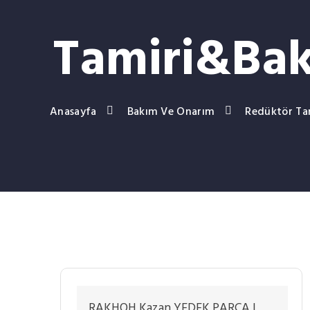
Tamiri&Ba
Anasayfa
Bakım Ve Onarım
Redüktör Ta
RAKHOH Kazan YEDEK PARÇA |