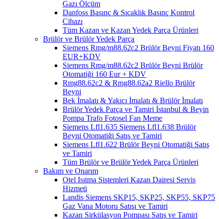
Gazı Ölçüm
Danfoss Basınç & Sıcaklık Basınç Kontrol
Cihazı
Tüm Kazan ve Kazan Yedek Parça Ürünleri
Brülör ve Brülör Yedek Parça
Siemens Rmg/m88.62c2 Brülör Beyni Fiyatı 160
EUR+KDV
Siemens Rmg/m88.62c2 Brülör Beyni Brülör
Otomatiği 160 Eur + KDV
Rmg88.62c2 & Rmg88.62a2 Riello Brülör
Beyni
Bek İmalatı & Yakıcı İmalatı & Brülör İmalatı
Brülör Yedek Parça ve Tamiri İstanbul & Beyin
Pompa Trafo Fotosel Fan Meme
Siemens Lfl1.635 Siemens Lfl1.638 Brülör
Beyni Otomatiği Satış ve Tamiri
Siemens Lfl1.622 Brülör Beyni Otomatiği Satış
ve Tamiri
Tüm Brülör ve Brülör Yedek Parça Ürünleri
Bakım ve Onarım
Otel Isıtma Sistemleri Kazan Dairesi Servis
Hizmeti
Landis Siemens SKP15, SKP25, SKP55, SKP75
Gaz Vana Motoru Satışı ve Tamiri
Kazan Sirkülasyon Pompası Satış ve Tamiri