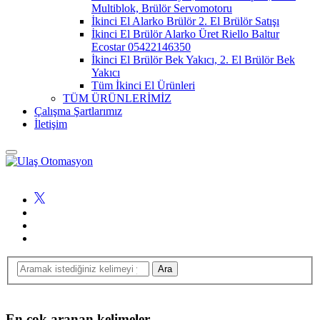
Multiblok, Brülör Servomotoru
İkinci El Alarko Brülör 2. El Brülör Satışı
İkinci El Brülör Alarko Üret Riello Baltur
Ecostar 05422146350
İkinci El Brülör Bek Yakıcı, 2. El Brülör Bek
Yakıcı
Tüm İkinci El Ürünleri
TÜM ÜRÜNLERİMİZ
Çalışma Şartlarımız
İletişim
En çok aranan kelimeler