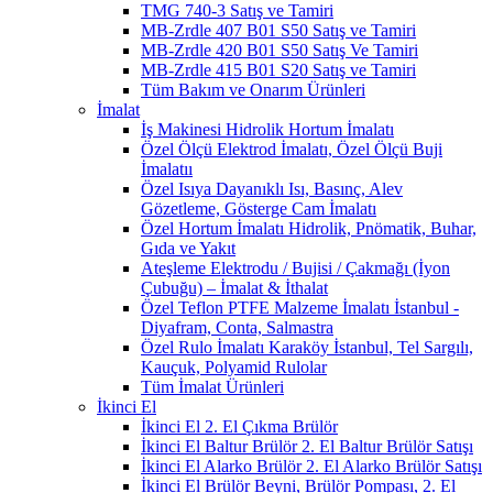
TMG 740-3 Satış ve Tamiri
MB-Zrdle 407 B01 S50 Satış ve Tamiri
MB-Zrdle 420 B01 S50 Satış Ve Tamiri
MB-Zrdle 415 B01 S20 Satış ve Tamiri
Tüm Bakım ve Onarım Ürünleri
İmalat
İş Makinesi Hidrolik Hortum İmalatı
Özel Ölçü Elektrod İmalatı, Özel Ölçü Buji
İmalatıı
Özel Isıya Dayanıklı Isı, Basınç, Alev
Gözetleme, Gösterge Cam İmalatı
Özel Hortum İmalatı Hidrolik, Pnömatik, Buhar,
Gıda ve Yakıt
Ateşleme Elektrodu / Bujisi / Çakmağı (İyon
Çubuğu) – İmalat & İthalat
Özel Teflon PTFE Malzeme İmalatı İstanbul -
Diyafram, Conta, Salmastra
Özel Rulo İmalatı Karaköy İstanbul, Tel Sargılı,
Kauçuk, Polyamid Rulolar
Tüm İmalat Ürünleri
İkinci El
İkinci El 2. El Çıkma Brülör
İkinci El Baltur Brülör 2. El Baltur Brülör Satışı
İkinci El Alarko Brülör 2. El Alarko Brülör Satışı
İkinci El Brülör Beyni, Brülör Pompası, 2. El