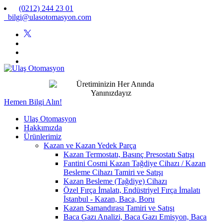
(0212) 244 23 01
bilgi@ulasotomasyon.com
Hemen Bilgi Alın!
Ulaş Otomasyon
Hakkımızda
Ürünlerimiz
Kazan ve Kazan Yedek Parça
Kazan Termostatı, Basınç Presostatı Satışı
Fantini Cosmi Kazan Tağdiye Cihazı / Kazan
Besleme Cihazı Tamiri ve Satışı
Kazan Besleme (Tağdiye) Cihazı
Özel Fırça İmalatı, Endüstriyel Fırça İmalatı
İstanbul - Kazan, Baca, Boru
Kazan Şamandırası Tamiri ve Satışı
Baca Gazı Analizi, Baca Gazı Emisyon, Baca