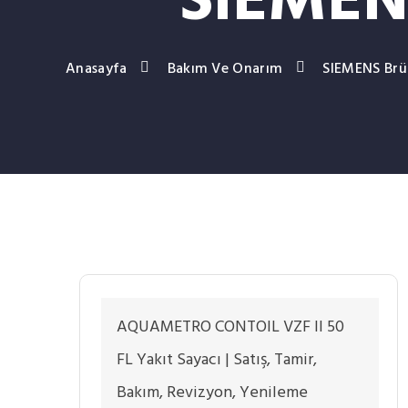
SIEMEN
Anasayfa
Bakım Ve Onarım
SIEMENS Brü
AQUAMETRO CONTOIL VZF II 50
FL Yakıt Sayacı | Satış, Tamir,
Bakım, Revizyon, Yenileme