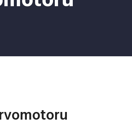
omotoru
ervomotoru