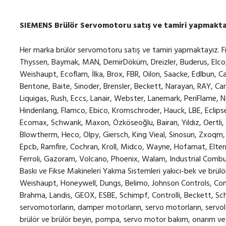
SIEMENS Brülör Servomotoru satış ve tamiri yapmakta
Her marka brülör servomotoru satış ve tamiri yapmaktayız. Firmamız; Flam, Riello, Üret, Ecostar, Alarko, Gökçe Thyssen, Baymak, MAN, DemirDöküm, Dreizler, Buderus, Elco, Gulliver, Baltur, Johnson, Hamworthy, Raysel, Weishaupt, Ecoflam, İlka, Brox, FBR, Oilon, Saacke, Edlbun, Career, Unigas, Lamborghini, Özterm, NAM BURNER, Bentone, Baite, Sinoder, Brensler, Beckett, Narayan, RAY, Carlin, Oxilon, Hi-Therm, Paras, Bohui, Yongxing, Iaec, Liquigas, Rush, Eccs, Lanair, Webster, Lanemark, PeriFlame, Noxmat, North American, Faber, Json, Kingray, Hindenlang, Flamco, Ebico, Kromschroder, Hauck, LBE, Eclipse, Monarch, Hauck BBG, Hauck BBC, Nu-way, Ram, Ecomax, Schwank, Maxon, Özköseoğlu, Bairan, Yıldız, Oertli, Zoomline, Körting, Alato, Vulcan, Genco, CBS, Blowtherm, Heco, Olpy, Giersch, King Vieal, Sinosun, Zxoqm, Eppo, Kral Vieal, Yigong, Zoomline, Isımak, Pelltech, Epcb, Ramfire, Cochran, Kroll, Midco, Wayne, Hofamat, Elterm, EAC, De Dietrich, Flamtec, Enterprise, Pentex, Ferroli, Gazoram, Volcano, Phoenix, Walam, Industrial Combustion, Sunflame, Gazteknik, Brückner, Ram ve Gaze, Baskı ve Fikse Makineleri Yakma Sistemleri yakıcı-bek ve brülörlere ait Siemens, Ontrol, Elster Kromschröder, Weishaupt, Honeywell, Dungs, Belimo, Johnson Controls, Conectron, Berger Lahr, Lamtec, Joventa, Sauter, Brahma, Landis, GEOX, ESBE, Schimpf, Controlli, Beckett, Schneider Electric, Eclipse, Danfoss, Gruner marka servomotorların, damper motorların, servo motorların, servoların satış ve tamiratını yapmaktadır. Ayrıca, her marka brülör ve brülör beyin, pompa, servo motor bakım, onarım ve revizyonu, multiblok bakım onarım ve revizyon için 7/24 servis hizmeti vermekteyiz. Satış ve Tamirini Yaptığımız Servomotorlar (Damper Motorlar): Siemens SQN30.102A2700 satış ve tamiri yapıyoruz. SQN30.111A2700 satış ve tamiri yapıyoruz. SQN30.111A3500 satış ve tamiri yapıyoruz. SQN30.111A3500 servomotor stoklarımızda bulunur. SQN30.121A2700 satış ve tamiri yapıyoruz. SQN30.121A3500 satış ve tamiri yapıyoruz. SQN30.131A2700 satış ve tamiri yapıyoruz. SQN30.151A2700 satış ve tamiri yapıyoruz. SQN30.251A2700 satış ve tamiri yapıyoruz. SQN30.401A2700 satış ve tamiri yapıyoruz. SQN30.401A2730 satış ve tamiri yapıyoruz. SQN30.402A2700 satış ve tamiri yapıyoruz. SQN30.402A2730 satış ve tamiri yapıyoruz. SQN30.431A2700 satış ve tamiri yapıyoruz. SQN30.451A2700 satış ve tamiri yapıyoruz. SQN31.101A2700 satış ve tamiri yapıyoruz. SQN31.102A2700 satış ve tamiri yapıyoruz. SQN31.111A2700 satış ve tamiri yapıyoruz. SQN31.111A2760 satış ve tamiri yapıyoruz. SQN31.121A2700 satış ve tamiri yapıyoruz. SQN31.121A2730 satış ve tamiri yapıyoruz. SQN31.121A2760 satış ve tamiri yapıyoruz. SQN31.151A2700 satış ve tamiri yapıyoruz. SQN31.151A2730 satış ve tamiri yapıyoruz. SQN31.221A2700 satış ve tamiri yapıyoruz. SQN31.221A2730 satış ve tamiri yapıyoruz. SQN31.251A2700 satış ve tamiri yapıyoruz. SQN31.251A2730 satış ve tamiri yapıyoruz. SQN31.252A2700 satış ve tamiri yapıyoruz. SQN31.351A2700 satış ve tamiri yapıyoruz. SQN31.401A2700 satış ve tamiri yapıyoruz. SQN31.401A2730 satış ve tamiri yapıyoruz. SQN31.401A2760 satış ve tamiri yapıyoruz. SQN31.402A2700 satış ve tamiri yapıyoruz. SQN31.402A2730 satış ve tamiri yapıyoruz. SQN31.411A2700 satış ve tamiri yapıyoruz. SQN31.762A2700 satış ve tamiri yapıyoruz. SQN31.411A2730 satış ve tamiri yapıyoruz. SQN70.224A20 satış ve tamiri yapıyoruz. SQN70.244A20 satış ve tamiri yapıyoruz. SQN70.264A20 satış ve tamiri yapıyoruz. SQN70.294A20 satış ve tamiri yapıyoruz. SQN71.424A20 satış ve tamiri yapıyoruz. SQN71.454A20 satış ve tamiri yapıyoruz. SQN70.464A20 satış ve tamiri yapıyoruz. SQN70.464A23 satış ve tamiri yapıyoruz. SQN70.624A20 satış ve tamiri yapıyoruz. SQN70.664A20 satış ve tamiri yapıyoruz. SQN70.25420 satış ve tamiri yapıyoruz. SQN70.324A20 satış ve tamiri yapıyoruz. SQN70.424A20 satış ve tamiri yapıyoruz. SQN70.664A23 satış ve tamiri yapıyoruz. SQN70.454A20 satış ve tamiri yapıyoruz. SQN70.694A20 satış ve tamiri yapıyoruz. SQN71.244A20 satış ve tamiri yapıyoruz. SQN71.264A20 satış ve tamiri yapıyoruz. SQN71.424A20 satış ve tamiri yapıyoruz. SQN71.444A20 satış ve tamiri yapıyoruz. SQN71.454A20 satış ve tamiri yapıyoruz. SQN71.464A21 satış ve tamiri yapıyoruz. SQN71.624A23 satış ve tamiri yapıyoruz. SQN71.664A20 satış ve tamiri yapıyoruz. SQN71.669A23 satış ve tamiri yapıyoruz. SQN71.694A20 satış ve tamiri yapıyoruz. SQN72.2A4A20 satış ve tamiri yapıyoruz. SQN72.6C4A20 satış ve tamiri yapıyoruz. SQN74.254A21 satış ve tamiri yapıyoruz. SQN74.294A21 satış ve tamiri yapıyoruz. SQN75.224A21 satış ve tamiri yapıyoruz. SQN75.244A21 satış ve tamiri yapıyoruz. SQN75.424A21 satış ve tamiri yapıyoruz. SQN75.494A21 satış ve tamiri yapıyoruz. SQN75.664A26 satış ve tamiri yapıyoruz. SQN75.694A21 satış ve tamiri yapıyoruz. SQN72.4A4A20 satış ve tamiri yapıyoruz. SQN91.570A2793 satış ve tamiri yapıyoruz. SQN91.140B2799 satış ve tamiri yapıyoruz. SQN90.240B2793 satış ve tamiri yapıyoruz. SQN90.560A2793 satış ve tamiri yapıyoruz. SQN90.220A2799 satış ve tamiri yapıyoruz. SQN90.201A2790 satış ve tamiri yapıyoruz. SQN90.204A2799 satış ve tamiri yapıyoruz. SQN90.240B2799 satış ve tamiri yapıyoruz. SQN90.350A2799 satış ve tamiri yapıyoruz. SQM10.15502 satış ve tamiri yapıyoruz. SQM10.15562 satış ve tamiri yapıyoruz. SQM10.16102 satış ve tamiri yapıyoruz. SQM10.16502 satış ve tamiri yapıyoruz. SQM10.16532 satış ve tamiri yapıyoruz. SQM10.16562 satış ve tamiri yapıyoruz. SQM10.17502 satış ve tamiri yapıyoruz. SQM11.16502 satış ve tamiri yapıyoruz. SQM20.16502 satış ve