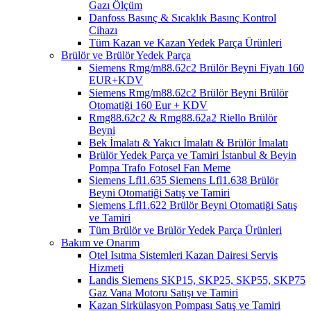
Gazı Ölçüm
Danfoss Basınç & Sıcaklık Basınç Kontrol
Cihazı
Tüm Kazan ve Kazan Yedek Parça Ürünleri
Brülör ve Brülör Yedek Parça
Siemens Rmg/m88.62c2 Brülör Beyni Fiyatı 160
EUR+KDV
Siemens Rmg/m88.62c2 Brülör Beyni Brülör
Otomatiği 160 Eur + KDV
Rmg88.62c2 & Rmg88.62a2 Riello Brülör
Beyni
Bek İmalatı & Yakıcı İmalatı & Brülör İmalatı
Brülör Yedek Parça ve Tamiri İstanbul & Beyin
Pompa Trafo Fotosel Fan Meme
Siemens Lfl1.635 Siemens Lfl1.638 Brülör
Beyni Otomatiği Satış ve Tamiri
Siemens Lfl1.622 Brülör Beyni Otomatiği Satış
ve Tamiri
Tüm Brülör ve Brülör Yedek Parça Ürünleri
Bakım ve Onarım
Otel Isıtma Sistemleri Kazan Dairesi Servis
Hizmeti
Landis Siemens SKP15, SKP25, SKP55, SKP75
Gaz Vana Motoru Satışı ve Tamiri
Kazan Sirkülasyon Pompası Satış ve Tamiri