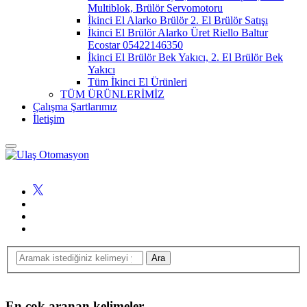
Multiblok, Brülör Servomotoru
İkinci El Alarko Brülör 2. El Brülör Satışı
İkinci El Brülör Alarko Üret Riello Baltur
Ecostar 05422146350
İkinci El Brülör Bek Yakıcı, 2. El Brülör Bek
Yakıcı
Tüm İkinci El Ürünleri
TÜM ÜRÜNLERİMİZ
Çalışma Şartlarımız
İletişim
En çok aranan kelimeler