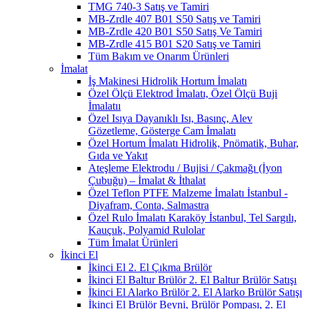
TMG 740-3 Satış ve Tamiri
MB-Zrdle 407 B01 S50 Satış ve Tamiri
MB-Zrdle 420 B01 S50 Satış Ve Tamiri
MB-Zrdle 415 B01 S20 Satış ve Tamiri
Tüm Bakım ve Onarım Ürünleri
İmalat
İş Makinesi Hidrolik Hortum İmalatı
Özel Ölçü Elektrod İmalatı, Özel Ölçü Buji
İmalatıı
Özel Isıya Dayanıklı Isı, Basınç, Alev
Gözetleme, Gösterge Cam İmalatı
Özel Hortum İmalatı Hidrolik, Pnömatik, Buhar,
Gıda ve Yakıt
Ateşleme Elektrodu / Bujisi / Çakmağı (İyon
Çubuğu) – İmalat & İthalat
Özel Teflon PTFE Malzeme İmalatı İstanbul -
Diyafram, Conta, Salmastra
Özel Rulo İmalatı Karaköy İstanbul, Tel Sargılı,
Kauçuk, Polyamid Rulolar
Tüm İmalat Ürünleri
İkinci El
İkinci El 2. El Çıkma Brülör
İkinci El Baltur Brülör 2. El Baltur Brülör Satışı
İkinci El Alarko Brülör 2. El Alarko Brülör Satışı
İkinci El Brülör Beyni, Brülör Pompası, 2. El