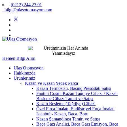
(0212) 244 23 01
bilgi@ulasotomasyon.com
Hemen Bilgi Alın!
Ulaş Otomasyon
Hakkımızda
Ürünlerimiz
Kazan ve Kazan Yedek Parça
Kazan Termostatı, Basınç Presostatı Satışı
Fantini Cosmi Kazan Tağdiye Cihazı / Kazan
Besleme Cihazı Tamiri ve Satışı
Kazan Besleme (Tağdiye) Cihazı
Özel Fırça İmalatı, Endüstriyel Fırça İmalatı
İstanbul - Kazan, Baca, Boru
Kazan Şamandırası Tamiri ve Satışı
Baca Gazı Analizi, Baca Gazı Emisyon, Baca