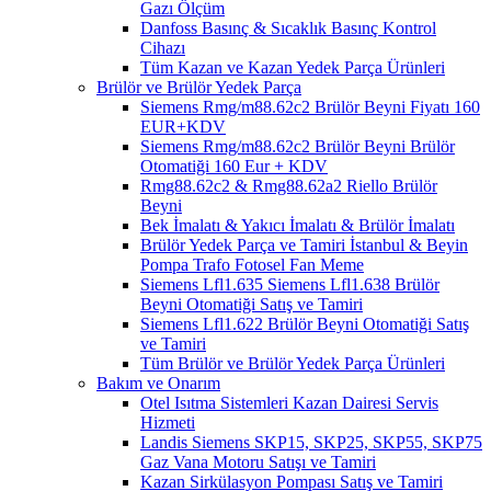
Gazı Ölçüm
Danfoss Basınç & Sıcaklık Basınç Kontrol
Cihazı
Tüm Kazan ve Kazan Yedek Parça Ürünleri
Brülör ve Brülör Yedek Parça
Siemens Rmg/m88.62c2 Brülör Beyni Fiyatı 160
EUR+KDV
Siemens Rmg/m88.62c2 Brülör Beyni Brülör
Otomatiği 160 Eur + KDV
Rmg88.62c2 & Rmg88.62a2 Riello Brülör
Beyni
Bek İmalatı & Yakıcı İmalatı & Brülör İmalatı
Brülör Yedek Parça ve Tamiri İstanbul & Beyin
Pompa Trafo Fotosel Fan Meme
Siemens Lfl1.635 Siemens Lfl1.638 Brülör
Beyni Otomatiği Satış ve Tamiri
Siemens Lfl1.622 Brülör Beyni Otomatiği Satış
ve Tamiri
Tüm Brülör ve Brülör Yedek Parça Ürünleri
Bakım ve Onarım
Otel Isıtma Sistemleri Kazan Dairesi Servis
Hizmeti
Landis Siemens SKP15, SKP25, SKP55, SKP75
Gaz Vana Motoru Satışı ve Tamiri
Kazan Sirkülasyon Pompası Satış ve Tamiri