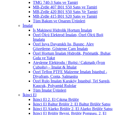
TMG 740-3 Satış ve Tamiri
MB-Zrdle 407 B01 S50 Satış ve Tamiri
MB-Zrdle 420 B01 S50 Satış Ve Tamiri
MB-Zrdle 415 B01 S20 Satış ve Tamiri
Tüm Bakım ve Onarım Ürünleri
İmalat
İş Makinesi Hidrolik Hortum İmalatı
Özel Ölçü Elektrod İmalatı, Özel Ölçü Buji
İmalatıı
Özel Isıya Dayanıklı Isı, Basınç, Alev
Gözetleme, Gösterge Cam İmalatı
Özel Hortum İmalatı Hidrolik, Pnömatik, Buhar,
Gıda ve Yakıt
Ateşleme Elektrodu / Bujisi / Çakmağı (İyon
Çubuğu) – İmalat & İthalat
Özel Teflon PTFE Malzeme İmalatı İstanbul -
Diyafram, Conta, Salmastra
Özel Rulo İmalatı Karaköy İstanbul, Tel Sargılı,
Kauçuk, Polyamid Rulolar
Tüm İmalat Ürünleri
İkinci El
İkinci El 2. El Çıkma Brülör
İkinci El Baltur Brülör 2. El Baltur Brülör Satışı
İkinci El Alarko Brülör 2. El Alarko Brülör Satışı
İkinci El Brülör Beyni, Brülör Pompası, 2. El