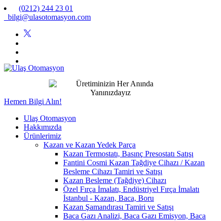
(0212) 244 23 01
bilgi@ulasotomasyon.com
Hemen Bilgi Alın!
Ulaş Otomasyon
Hakkımızda
Ürünlerimiz
Kazan ve Kazan Yedek Parça
Kazan Termostatı, Basınç Presostatı Satışı
Fantini Cosmi Kazan Tağdiye Cihazı / Kazan
Besleme Cihazı Tamiri ve Satışı
Kazan Besleme (Tağdiye) Cihazı
Özel Fırça İmalatı, Endüstriyel Fırça İmalatı
İstanbul - Kazan, Baca, Boru
Kazan Şamandırası Tamiri ve Satışı
Baca Gazı Analizi, Baca Gazı Emisyon, Baca