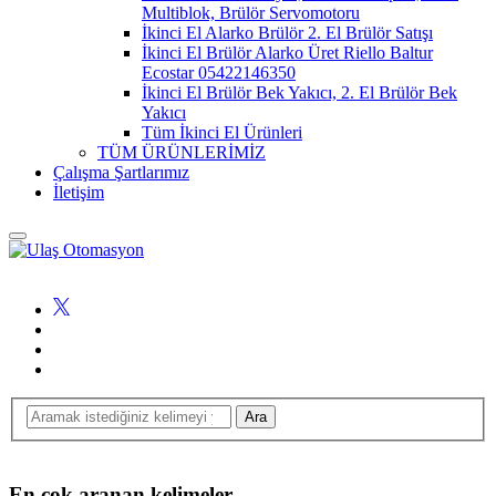
Multiblok, Brülör Servomotoru
İkinci El Alarko Brülör 2. El Brülör Satışı
İkinci El Brülör Alarko Üret Riello Baltur
Ecostar 05422146350
İkinci El Brülör Bek Yakıcı, 2. El Brülör Bek
Yakıcı
Tüm İkinci El Ürünleri
TÜM ÜRÜNLERİMİZ
Çalışma Şartlarımız
İletişim
En çok aranan kelimeler