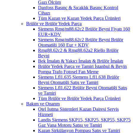
Gazı Ölçüm
Danfoss Basınç & Sıcaklık Basınç Kontrol
Cihazı
Tüm Kazan ve Kazan Yedek Parça Ürünleri
Brülör ve Brülör Yedek Parça
Siemens Rmg/m88.62c2 Brülör Beyni Fiyatı 160
EUR+KDV
Siemens Rmg/m88.62c2 Brülör Beyni Brülör
Otomatiği 160 Eur + KDV
Rmg88.62c2 & Rmg88.62a2 Riello Brülör
Beyni
Bek İmalatı & Yakıcı İmalatı & Brülör İmalatı
Brülör Yedek Parça ve Tamiri İstanbul & Beyin
Pompa Trafo Fotosel Fan Meme
Siemens Lfl1.635 Siemens Lfl1.638 Brülör
Beyni Otomatiği Satış ve Tamiri
Siemens Lfl1.622 Brülör Beyni Otomatiği Satış
ve Tamiri
Tüm Brülör ve Brülör Yedek Parça Ürünleri
Bakım ve Onarım
Otel Isıtma Sistemleri Kazan Dairesi Servis
Hizmeti
Landis Siemens SKP15, SKP25, SKP55, SKP75
Gaz Vana Motoru Satışı ve Tamiri
Kazan Sirkülasyon Pompası Satış ve Tamiri