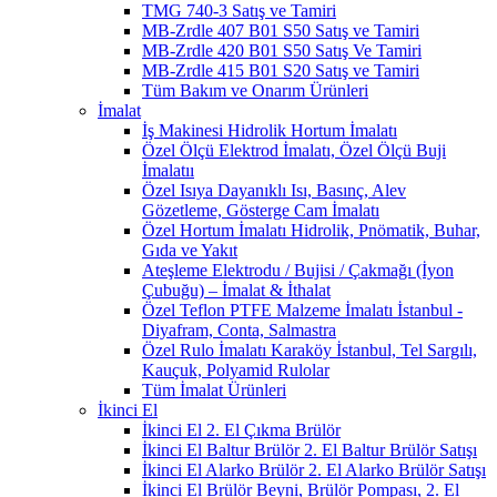
TMG 740-3 Satış ve Tamiri
MB-Zrdle 407 B01 S50 Satış ve Tamiri
MB-Zrdle 420 B01 S50 Satış Ve Tamiri
MB-Zrdle 415 B01 S20 Satış ve Tamiri
Tüm Bakım ve Onarım Ürünleri
İmalat
İş Makinesi Hidrolik Hortum İmalatı
Özel Ölçü Elektrod İmalatı, Özel Ölçü Buji
İmalatıı
Özel Isıya Dayanıklı Isı, Basınç, Alev
Gözetleme, Gösterge Cam İmalatı
Özel Hortum İmalatı Hidrolik, Pnömatik, Buhar,
Gıda ve Yakıt
Ateşleme Elektrodu / Bujisi / Çakmağı (İyon
Çubuğu) – İmalat & İthalat
Özel Teflon PTFE Malzeme İmalatı İstanbul -
Diyafram, Conta, Salmastra
Özel Rulo İmalatı Karaköy İstanbul, Tel Sargılı,
Kauçuk, Polyamid Rulolar
Tüm İmalat Ürünleri
İkinci El
İkinci El 2. El Çıkma Brülör
İkinci El Baltur Brülör 2. El Baltur Brülör Satışı
İkinci El Alarko Brülör 2. El Alarko Brülör Satışı
İkinci El Brülör Beyni, Brülör Pompası, 2. El