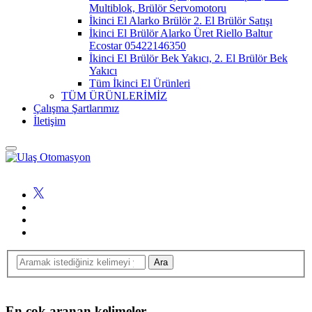
Multiblok, Brülör Servomotoru
İkinci El Alarko Brülör 2. El Brülör Satışı
İkinci El Brülör Alarko Üret Riello Baltur
Ecostar 05422146350
İkinci El Brülör Bek Yakıcı, 2. El Brülör Bek
Yakıcı
Tüm İkinci El Ürünleri
TÜM ÜRÜNLERİMİZ
Çalışma Şartlarımız
İletişim
En çok aranan kelimeler