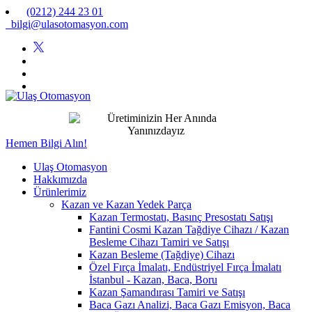
(0212) 244 23 01
bilgi@ulasotomasyon.com
Hemen Bilgi Alın!
Ulaş Otomasyon
Hakkımızda
Ürünlerimiz
Kazan ve Kazan Yedek Parça
Kazan Termostatı, Basınç Presostatı Satışı
Fantini Cosmi Kazan Tağdiye Cihazı / Kazan
Besleme Cihazı Tamiri ve Satışı
Kazan Besleme (Tağdiye) Cihazı
Özel Fırça İmalatı, Endüstriyel Fırça İmalatı
İstanbul - Kazan, Baca, Boru
Kazan Şamandırası Tamiri ve Satışı
Baca Gazı Analizi, Baca Gazı Emisyon, Baca