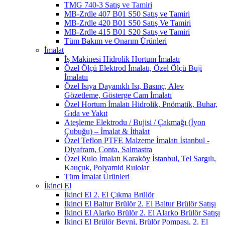
TMG 740-3 Satış ve Tamiri
MB-Zrdle 407 B01 S50 Satış ve Tamiri
MB-Zrdle 420 B01 S50 Satış Ve Tamiri
MB-Zrdle 415 B01 S20 Satış ve Tamiri
Tüm Bakım ve Onarım Ürünleri
İmalat
İş Makinesi Hidrolik Hortum İmalatı
Özel Ölçü Elektrod İmalatı, Özel Ölçü Buji
İmalatıı
Özel Isıya Dayanıklı Isı, Basınç, Alev
Gözetleme, Gösterge Cam İmalatı
Özel Hortum İmalatı Hidrolik, Pnömatik, Buhar,
Gıda ve Yakıt
Ateşleme Elektrodu / Bujisi / Çakmağı (İyon
Çubuğu) – İmalat & İthalat
Özel Teflon PTFE Malzeme İmalatı İstanbul -
Diyafram, Conta, Salmastra
Özel Rulo İmalatı Karaköy İstanbul, Tel Sargılı,
Kauçuk, Polyamid Rulolar
Tüm İmalat Ürünleri
İkinci El
İkinci El 2. El Çıkma Brülör
İkinci El Baltur Brülör 2. El Baltur Brülör Satışı
İkinci El Alarko Brülör 2. El Alarko Brülör Satışı
İkinci El Brülör Beyni, Brülör Pompası, 2. El