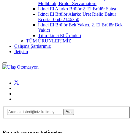
Multiblok, Brülör Servomotoru
İkinci El Alarko Brülör 2. El Brülör Satışı
İkinci El Brülör Alarko Üret Riello Baltur
Ecostar 05422146350
İkinci El Brülör Bek Yakıcı, 2. El Brülör Bek
Yakıcı
Tüm İkinci El Ürünleri
TÜM ÜRÜNLERİMİZ
Çalışma Şartlarımız
İletişim
En çok aranan kelimeler