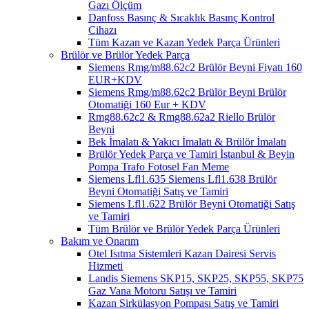
Gazı Ölçüm
Danfoss Basınç & Sıcaklık Basınç Kontrol
Cihazı
Tüm Kazan ve Kazan Yedek Parça Ürünleri
Brülör ve Brülör Yedek Parça
Siemens Rmg/m88.62c2 Brülör Beyni Fiyatı 160
EUR+KDV
Siemens Rmg/m88.62c2 Brülör Beyni Brülör
Otomatiği 160 Eur + KDV
Rmg88.62c2 & Rmg88.62a2 Riello Brülör
Beyni
Bek İmalatı & Yakıcı İmalatı & Brülör İmalatı
Brülör Yedek Parça ve Tamiri İstanbul & Beyin
Pompa Trafo Fotosel Fan Meme
Siemens Lfl1.635 Siemens Lfl1.638 Brülör
Beyni Otomatiği Satış ve Tamiri
Siemens Lfl1.622 Brülör Beyni Otomatiği Satış
ve Tamiri
Tüm Brülör ve Brülör Yedek Parça Ürünleri
Bakım ve Onarım
Otel Isıtma Sistemleri Kazan Dairesi Servis
Hizmeti
Landis Siemens SKP15, SKP25, SKP55, SKP75
Gaz Vana Motoru Satışı ve Tamiri
Kazan Sirkülasyon Pompası Satış ve Tamiri