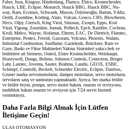
Faber, Json, Kingray, Hindenlang, Flamco, Ebico, Kromschroder,
Hauck, LBE, Eclipse, Monarch, Hauck BBG, Hauck BBC, Nu-
way, Ram, Ecomax, Schwank, Maxon, Özköseoğlu, Bairan, Yıldız,
Oertli, Zoomline, Körting, Alato, Vulcan, Genco, CBS, Blowtherm,
Heco, Olpy, Giersch, King Vieal, Sinosun, Zxoqm, Eppo, Kral
Vieal, Yigong, Zoomline, Isımak, Pelltech, Epcb, Ramfire, Cochran,
Kroll, Midco, Wayne, Hofamat, Elterm, EAC, De Dietrich, Flamtec,
Enterprise, Pentex, Ferroli, Gazoram, Volcano, Phoenix, Walam,
Industrial Combustion, Sunflame, Gazteknik, Brückner, Ram ve
Gaze, Baskı ve Fikse Makineleri Yakma Sistemleri yakıcı-bek ve
brülörlere ait Siemens, Ontrol, Elster Kromschröder, Weishaupt,
Honeywell, Dungs, Belimo, Johnson Controls, Conectron, Berger
Lahr, Lamtec, Joventa, Sauter, Brahma, Landis, GEOX, ESBE,
Schimpf, Controlli, Beckett, Schneider Electric, Eclipse, Danfoss,
Gruner marka servomotorların, damper motorların, servo motorların,
servoların satış ve tamiratını yapmaktadır. Ayrıca, her marka brülör
ve brülör beyin, pompa, servo motor bakım, onarım ve revizyonu,
multiblok bakım onarım ve revizyon için 7/24 servis hizmeti
vermekteyiz.
Daha Fazla Bilgi Almak İçin Lütfen
İletişime Geçin!
ULAŞ OTOMASYON