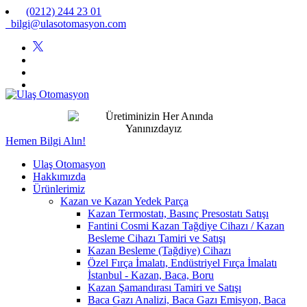
(0212) 244 23 01
bilgi@ulasotomasyon.com
Hemen Bilgi Alın!
Ulaş Otomasyon
Hakkımızda
Ürünlerimiz
Kazan ve Kazan Yedek Parça
Kazan Termostatı, Basınç Presostatı Satışı
Fantini Cosmi Kazan Tağdiye Cihazı / Kazan
Besleme Cihazı Tamiri ve Satışı
Kazan Besleme (Tağdiye) Cihazı
Özel Fırça İmalatı, Endüstriyel Fırça İmalatı
İstanbul - Kazan, Baca, Boru
Kazan Şamandırası Tamiri ve Satışı
Baca Gazı Analizi, Baca Gazı Emisyon, Baca