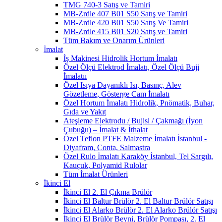
TMG 740-3 Satış ve Tamiri
MB-Zrdle 407 B01 S50 Satış ve Tamiri
MB-Zrdle 420 B01 S50 Satış Ve Tamiri
MB-Zrdle 415 B01 S20 Satış ve Tamiri
Tüm Bakım ve Onarım Ürünleri
İmalat
İş Makinesi Hidrolik Hortum İmalatı
Özel Ölçü Elektrod İmalatı, Özel Ölçü Buji
İmalatıı
Özel Isıya Dayanıklı Isı, Basınç, Alev
Gözetleme, Gösterge Cam İmalatı
Özel Hortum İmalatı Hidrolik, Pnömatik, Buhar,
Gıda ve Yakıt
Ateşleme Elektrodu / Bujisi / Çakmağı (İyon
Çubuğu) – İmalat & İthalat
Özel Teflon PTFE Malzeme İmalatı İstanbul -
Diyafram, Conta, Salmastra
Özel Rulo İmalatı Karaköy İstanbul, Tel Sargılı,
Kauçuk, Polyamid Rulolar
Tüm İmalat Ürünleri
İkinci El
İkinci El 2. El Çıkma Brülör
İkinci El Baltur Brülör 2. El Baltur Brülör Satışı
İkinci El Alarko Brülör 2. El Alarko Brülör Satışı
İkinci El Brülör Beyni, Brülör Pompası, 2. El