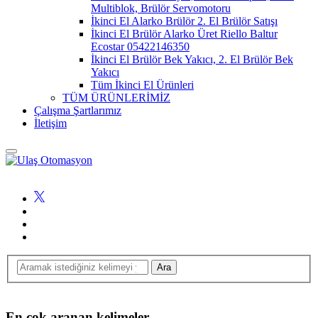
Multiblok, Brülör Servomotoru
İkinci El Alarko Brülör 2. El Brülör Satışı
İkinci El Brülör Alarko Üret Riello Baltur
Ecostar 05422146350
İkinci El Brülör Bek Yakıcı, 2. El Brülör Bek
Yakıcı
Tüm İkinci El Ürünleri
TÜM ÜRÜNLERİMİZ
Çalışma Şartlarımız
İletişim
En çok aranan kelimeler