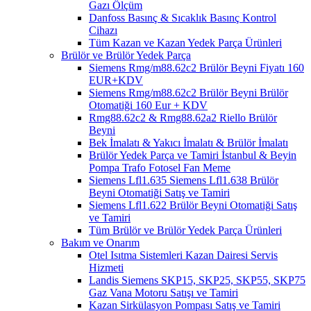
Gazı Ölçüm
Danfoss Basınç & Sıcaklık Basınç Kontrol
Cihazı
Tüm Kazan ve Kazan Yedek Parça Ürünleri
Brülör ve Brülör Yedek Parça
Siemens Rmg/m88.62c2 Brülör Beyni Fiyatı 160
EUR+KDV
Siemens Rmg/m88.62c2 Brülör Beyni Brülör
Otomatiği 160 Eur + KDV
Rmg88.62c2 & Rmg88.62a2 Riello Brülör
Beyni
Bek İmalatı & Yakıcı İmalatı & Brülör İmalatı
Brülör Yedek Parça ve Tamiri İstanbul & Beyin
Pompa Trafo Fotosel Fan Meme
Siemens Lfl1.635 Siemens Lfl1.638 Brülör
Beyni Otomatiği Satış ve Tamiri
Siemens Lfl1.622 Brülör Beyni Otomatiği Satış
ve Tamiri
Tüm Brülör ve Brülör Yedek Parça Ürünleri
Bakım ve Onarım
Otel Isıtma Sistemleri Kazan Dairesi Servis
Hizmeti
Landis Siemens SKP15, SKP25, SKP55, SKP75
Gaz Vana Motoru Satışı ve Tamiri
Kazan Sirkülasyon Pompası Satış ve Tamiri