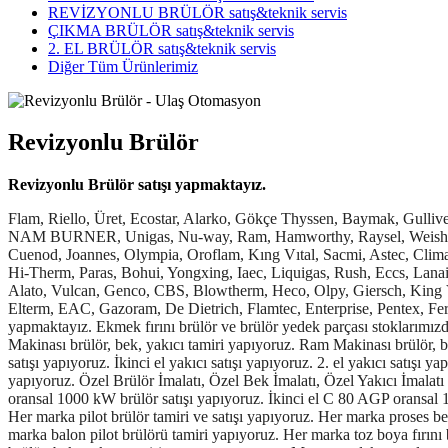
REVİZYONLU BRÜLÖR satış&teknik servis
ÇIKMA BRÜLÖR satış&teknik servis
2. EL BRÜLÖR satış&teknik servis
Diğer Tüm Ürünlerimiz
Revizyonlu Brülör
Revizyonlu Brülör satışı yapmaktayız.
Flam, Riello, Üret, Ecostar, Alarko, Gökçe Thyssen, Baymak, Gulliver, Ecomax, Baltur, MAN, DemirDöküm, Buderus, Dreizler, Elco, Oilon, Edlbun, Career, Bentone, Baite, Johnson, Lamborghini, Özterm, NAM BURNER, Unigas, Nu-way, Ram, Hamworthy, Raysel, Weishaupt, Ecoflam, İlka, Brox, FBR, Saacke, Elster Kromschröder, Hauck, LBE, Eclipse, Monarch, Hauck BBC, Hauck BBG, Sookook, Cuenod, Joannes, Olympia, Oroflam, Kıng Vıtal, Sacmi, Astec, Climax, Exo, Benninghoven, Schwank, Maxon, Özköseoğlu, Bairan, Yıldız, Oertli, Sinoder, Brensler, Beckett, Narayan, RAY, Carlin, Oxilon, Hi-Therm, Paras, Bohui, Yongxing, Iaec, Liquigas, Rush, Eccs, Lanair, Webster, Bugass, Lanemark, PeriFlame, Noxmat, North American, Faber, Json, Kingray, Hindenlang, Flamco, Ebico, Zoomline, Körting, Alato, Vulcan, Genco, CBS, Blowtherm, Heco, Olpy, Giersch, King Vieal, Sinosun, Zxoqm, Eppo, Kral Vieal, Yigong, Zoomline, Isımak, Pelltech, Epcb, Ramfire, Cochran, Kroll, Midco, Wayne, Hofamat, Elterm, EAC, Gazoram, De Dietrich, Flamtec, Enterprise, Pentex, Ferroli, Volcano, Phoenix, Walam, Industrial Combustion, Sunflame, Gazteknik marka bek, yakıcı ve brülörlerin ikinci el, 2. el satışını yapmaktayız. Ekmek fırını brülör ve brülör yedek parçası stoklarımızda bulunur. Her marka ekmek fırın brülörü tamiri yapıyoruz. Ram Makinası brülör, bek, yakıcı yedek parçaları stoklarımızda bulunur. Ram Makinası brülör, bek, yakıcı tamiri yapıyoruz. Ram Makinası brülör, bek, yakıcı 2. el satışını yapıyoruz. Bek revizyonu, yakıcı revizyonu, brülör revizyonu yapıyoruz. İkinci el brülör satışı yapıyoruz. 2. el brülör satışı yapıyoruz. İkinci el yakıcı satışı yapıyoruz. 2. el yakıcı satışı yapıyoruz. İkinci el bek satışı yapıyoruz. 2. el bek satışı yapıyoruz. Bek yedek parça tamiri, yakıcı yedek parça tamiri, brülör yedek parça tamiri yapıyoruz. Özel Brülör İmalatı, Özel Bek İmalatı, Özel Yakıcı İmalatı yapıyoruz. Gökçe C 80 AGP oransal brülör satışı yapıyoruz. Gökçe C 80 AGP oransal brülör stoklarımızda bulunur. İkinci el C 80 AGP oransal 1000 kW brülör satışı yapıyoruz. İkinci el C 80 AGP oransal 1000 kW brülör stoklarımızda bulunur. Ram 100, Ram 150, Ram 200, Ram 300 Brülörler, Yakıcılar ve yedek parçaları stoklarımızda bulunur. Her marka pilot brülör tamiri ve satışı yapıyoruz. Her marka proses bek tamiri ve satışı yapıyoruz. Pilot brülör yedek parça tamiri ve satışı yapıyoruz. Her marka bek yedek parça tamiri ve satışı yapıyoruz. Her marka balon pilot brülörü tamiri yapıyoruz. Her marka toz boya fırını brülörü tamiri ve satışı yapıyoruz. Eclipse Ratiomatic Brülör tamiri ve satışı yapıyoruz. Eclipse bek, yakıcı tamiri ve satışı yapıyoruz. Maxon brülör, bek, yakıcı tamiri ve satışı yapıyoruz. Maxon yedek parçaları stoklarımızda bulunur. Seramik Endüstrisi, Kimya Endüstrisi, Petro Kimya Endüstrisi, Metal Endüstrisi, Maden Endüstrisi, Demir Çelik Endüstrisi, Çimento Endüstrisi, Tehlikeli Atık Bertaraf Endüstrisi, Denizcilik Sektörü, Gıda Sektörü, Tekstil Sektörü için brülörler, bekler, özel yakıcılar satışımız ve yedek parça tedarikimiz, teknik servis hizmetimiz vardır. Brülör Fuel Oil Regülatörü tamiri ve satışı yapıyoruz. Alüminyum Ergitme Ocakları, Döküm Ergitme Ocakları ve Cam Fırınlarının, proses yakıcılarının satış, montaj ve teknik servis hizmeti veriyoruz. Ram makineleri ve kurutma fırınlarının yakma sistemlerinin kızgın yağdan doğal gazlı yakma sist