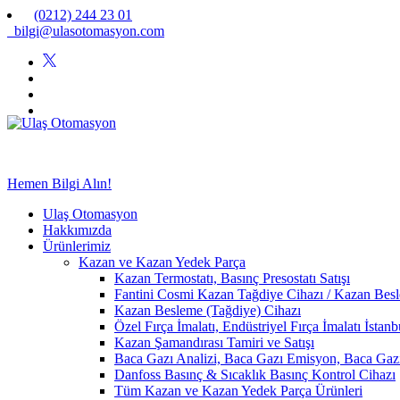
(0212) 244 23 01
bilgi@ulasotomasyon.com
Hemen Bilgi Alın!
Ulaş Otomasyon
Hakkımızda
Ürünlerimiz
Kazan ve Kazan Yedek Parça
Kazan Termostatı, Basınç Presostatı Satışı
Fantini Cosmi Kazan Tağdiye Cihazı / Kazan Besle
Kazan Besleme (Tağdiye) Cihazı
Özel Fırça İmalatı, Endüstriyel Fırça İmalatı İstan
Kazan Şamandırası Tamiri ve Satışı
Baca Gazı Analizi, Baca Gazı Emisyon, Baca Ga
Danfoss Basınç & Sıcaklık Basınç Kontrol Cihazı
Tüm Kazan ve Kazan Yedek Parça Ürünleri