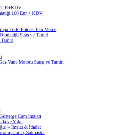
60 EUR+KDV
matiği 160 Eur + KDV
Pompa Trafo Fotosel Fan Meme
tomatiği Satış ve Tamiri
 Tamiri
i
z Vana Motoru Satışı ve Tamiri
ı
 Gösterge Cam İmalatı
ıda ve Yakıt
u) – İmalat & İthalat
afram, Conta, Salmastra