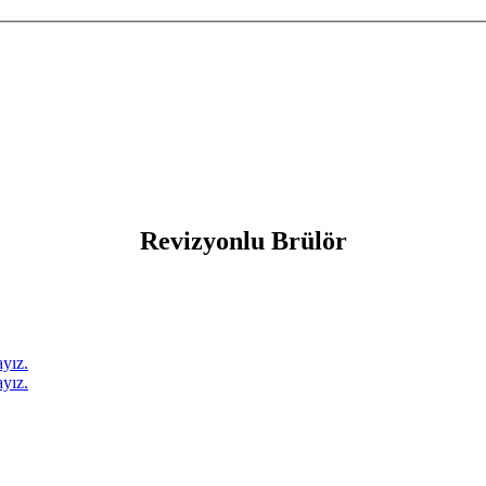
Revizyonlu Brülör
yız.
yız.