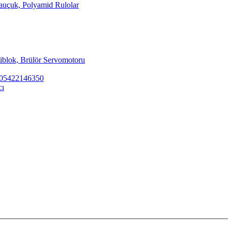
Kauçuk, Polyamid Rulolar
tiblok, Brülör Servomotoru
ar 05422146350
cı