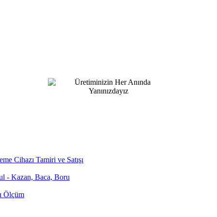
me Cihazı Tamiri ve Satışı
bul - Kazan, Baca, Boru
zı Ölçüm