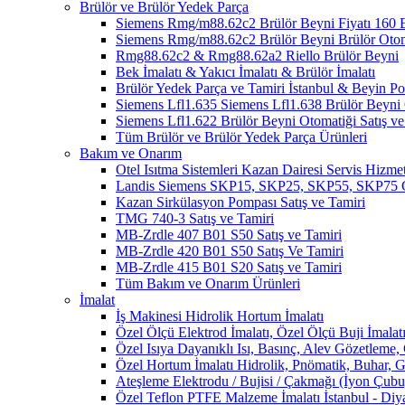
Brülör ve Brülör Yedek Parça
Siemens Rmg/m88.62c2 Brülör Beyni Fiyatı 1
Siemens Rmg/m88.62c2 Brülör Beyni Brülör Oto
Rmg88.62c2 & Rmg88.62a2 Riello Brülör Beyni
Bek İmalatı & Yakıcı İmalatı & Brülör İmalatı
Brülör Yedek Parça ve Tamiri İstanbul & Beyin 
Siemens Lfl1.635 Siemens Lfl1.638 Brülör Beyni O
Siemens Lfl1.622 Brülör Beyni Otomatiği Satış ve
Tüm Brülör ve Brülör Yedek Parça Ürünleri
Bakım ve Onarım
Otel Isıtma Sistemleri Kazan Dairesi Servis Hizmet
Landis Siemens SKP15, SKP25, SKP55, SKP75 Ga
Kazan Sirkülasyon Pompası Satış ve Tamiri
TMG 740-3 Satış ve Tamiri
MB-Zrdle 407 B01 S50 Satış ve Tamiri
MB-Zrdle 420 B01 S50 Satış Ve Tamiri
MB-Zrdle 415 B01 S20 Satış ve Tamiri
Tüm Bakım ve Onarım Ürünleri
İmalat
İş Makinesi Hidrolik Hortum İmalatı
Özel Ölçü Elektrod İmalatı, Özel Ölçü Buji İmalatı
Özel Isıya Dayanıklı Isı, Basınç, Alev Gözetleme,
Özel Hortum İmalatı Hidrolik, Pnömatik, Buhar, G
Ateşleme Elektrodu / Bujisi / Çakmağı (İyon Çubuğ
Özel Teflon PTFE Malzeme İmalatı İstanbul - Diy