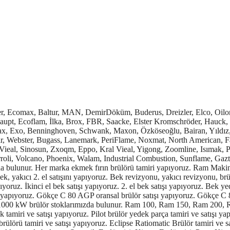
emine dönüştürülmesini yapıyoruz. Boya fırını, ekmek fırını, tünel fırını, kuzine fırını, mutfak fırını, seramik fırını, kurutma fırını, cam fırını, ergitme fırını, tav fırını, tavlama fırını, ısıl işlem fırını, alüminyum tavlama fırını, fikse fırını ve diğer endüstriyel fırınları brülörleri, bekleri, yanma sistemleri, proses yakıcılar, proses brülörleri satışımız, yedek parça tedariki, yedek parça tamiri ve teknik servis hizmeti vermekteyiz. Her marka asfalt plenti brülör ve yedek parça tedariği ve teknik servis hizmetimiz vardır. Ram ve Gaze, Baskı ve Fikse Makineleri Yakma Sistemleri yedek parça satışı yapıyoruz. Her marka ram makinesi brülör, bek, yakıcı tamiri ve yedek parça satışı yapıyoruz. Her marka gaze makinesi brülör, bek, yakıcı tamiri ve yedek parça satışı yapıyoruz. Her marka fikse makinesi brülör, bek, yakıcı tamiri ve yedek parça satışı yapıyoruz. Her marka baskı makinesi brülör, bek, yakıcı tamiri ve yedek parça satışı yapıyoruz. Weishaupt oil regulator 1/2”, 3/4”, 5/6” tamiri ve satışı yapıyoruz. Mazot Beki imalatı, Yağ Beki imalatı, Oransal Bek imalatı, Pilot Alev Gaz Beki imalatı, Çatal İğneli Bek imalatı, Düz İğneli Bek imalatı, Çift Yakıtlı Bek imalatı, Fueloil Beki imalatı, Gaz Beki imalatı yapıyoruz. Isıl İşlem Fırın Beki imalatı yapıyoruz. Haddehane Beki imalatı yapıyoruz. Çelik Dövme ve Tav Fırın Beki imalatı yapıyoruz. Metal Ergitme Fırın Beki imalatı yapıyoruz. Cam Fırını Beki imalatı yapıyoruz. Dökümhane Fırın Beki imalatı yapıyoruz. Kum Kurutma Beki imalatı yapıyoruz. Perlit Fırın Beki imalatı yapıyoruz. Toprak Fırın Beki imalatı yapıyoruz. Seramik Fırın Beki imalatı yapıyoruz. Ekmek Fırını Beki imalatı yapıyoruz. Simit Fırını Beki imalatı yapıyoruz. Pasta Fırını Beki imalatı yapıyoruz. Pide Fırını Beki imalatı yapıyoruz. Pizza Fırını Beki imalatı yapıyoruz. Lavaş Fırını Beki imalatı yapıyoruz. Lahmacun Fırını Beki imalatı yapıyoruz. Ocak Fırını Beki imalatı yapıyoruz. Mutfak Fırını Beki imalatı yapıyoruz. Yurt içi ve yurt dışı teknik servis hizmeti vermekteyiz. İkinci El, 2. El Flam Brülör Satışı Yapıyoruz. İkinci El, 2. El Riello Brülör Satışı Yapıyoruz. İkinci El, 2. El Üret Brülör Satışı Yapıyoruz. İkinci El, 2. El Ecostar Brülör Satışı Yapıyoruz. İkinci El, 2. El Alarko Brülör Satışı Yapıyoruz. İkinci El, 2. El Gökçe Thyssen Brülör Satışı Yapıyoruz. İkinci El, 2.El Baymak Brülör Satışı Yapıyoruz. İkinci El, 2. El Gulliver Brülör Satışı Yapıyoruz. İkinci El, 2. El Baltur Brülör Satışı Yapıyoruz. İkinci El, 2. El MAN Brülör Satışı Yapıyoruz. İkinci El, 2. El DemirDöküm Brülör Satışı Yapıyoruz. İkinci El, 2. El Buderus Brülör Satışı Yapıyoruz. İkinci El, 2. El Dreizler Brülör Satışı Yapıyoruz. İkinci El, 2. El Elco Brülör Satışı Yapıyoruz. İkinci El, 2. El Johnson Brülör Satışı Yapıyoruz. İkinci El, 2. El Hamworthy Brülör Satışı Yapıyoruz. İkinci El, 2. El Weishaupt Brülör Satışı Yapıyoruz. İkinci El, 2.El Ecoflam Brülör Satışı Yapıyoruz. İkinci El, 2. El İlka Brülör Satışı Yapıyoruz. İkinci El, 2. El Brox Brülör Satışı Yapıyoruz. İkinci El, 2. El FBR Brülör Satışı Yapıyoruz. İkinci El, 2. El Oilon Brülör Satışı Yapıyoruz. İkinci El, 2. El Saacke Brülör Satışı Yapıyoruz. İkinci El, 2. El Edlbun Brülör Satışı Yapıyoruz. İkinci El, 2. El Bentone Brülör Satışı Yapıyoruz. İkinci El, 2.El Baite Brülör Satışı Yapıyoruz. İkinci El, 2. El Lamborghini Brülör Satışı Yapıyoruz. İkinci El, 2. El Özterm Brülör Satışı Yapıyoruz. İkinci El, 2. El