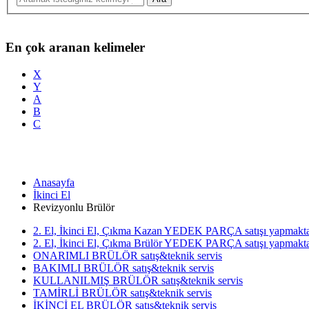
En çok aranan kelimeler
X
Y
A
B
C
Anasayfa
İkinci El
Revizyonlu Brülör
2. El, İkinci El, Çıkma Kazan YEDEK PARÇA satışı yapmakta
2. El, İkinci El, Çıkma Brülör YEDEK PARÇA satışı yapmakta
ONARIMLI BRÜLÖR satış&teknik servis
BAKIMLI BRÜLÖR satış&teknik servis
KULLANILMIŞ BRÜLÖR satış&teknik servis
TAMİRLİ BRÜLÖR satış&teknik servis
İKİNCİ EL BRÜLÖR satış&teknik servis