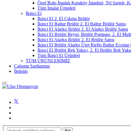
Özel Rulo İmalatı Karaköy İstanbul, Tel Sargılı, 
Tüm İmalat Ürünleri
İkinci El
İkinci El 2. El Çıkma Brülör
İkinci El Baltur Brülör 2. El Baltur Brülör Satışı
İkinci El Alarko Brülör 2. El Alarko Brülör Satışı
İkinci El Brülör Beyni, Brülör Pompası, 2. El Mul
İkinci El Alarko Brülör 2. El Brülör Satışı
İkinci El Brülör Alarko Üret Riello Baltur Ecost
İkinci El Brülör Bek Yakıcı, 2. El Brülör Bek Yakı
Tüm İkinci El Ürünleri
TÜM ÜRÜNLERİMİZ
Çalışma Şartlarımız
İletişim