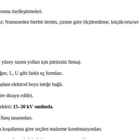
formu özelleştirmeleri.
uz: Numuneden birebir üretim, çizime göre ölçülendirme, küçük/orta/seri ü
yüzey sızıntı yolları için pürüzsüz finisaj.
ne, L, U gibi farklı uç formları.
plam elektrod boyu isteğe bağlı.
re dizayn edilir).
ekleri;
15–30 kV sınıfında
.
flanş tasarımları.
ı koşullarına göre seçilen malzeme kombinasyonları.