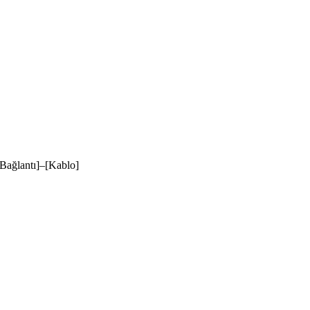
ağlantı]–[Kablo]