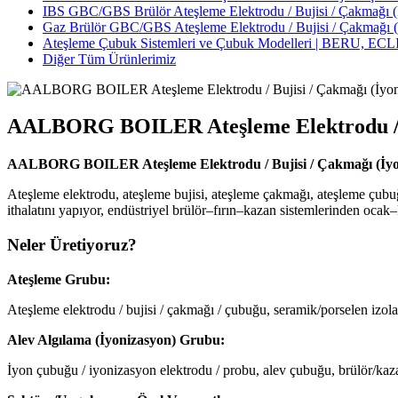
IBS GBC/GBS Brülör Ateşleme Elektrodu / Bujisi / Çakmağı (İ
Gaz Brülör GBC/GBS Ateşleme Elektrodu / Bujisi / Çakmağı (İ
Ateşleme Çubuk Sistemleri ve Çubuk Modelleri | BERU, 
Diğer Tüm Ürünlerimiz
AALBORG BOILER Ateşleme Elektrodu / Bu
AALBORG BOILER Ateşleme Elektrodu / Bujisi / Çakmağı (İyon
Ateşleme elektrodu, ateşleme bujisi, ateşleme çakmağı, ateşleme çubu
ithalatını yapıyor, endüstriyel brülör–fırın–kazan sistemlerinden ocak
Neler Üretiyoruz?
Ateşleme Grubu:
Ateşleme elektrodu / bujisi / çakmağı / çubuğu, seramik/porselen izola
Alev Algılama (İyonizasyon) Grubu:
İyon çubuğu / iyonizasyon elektrodu / probu, alev çubuğu, brülör/kaz