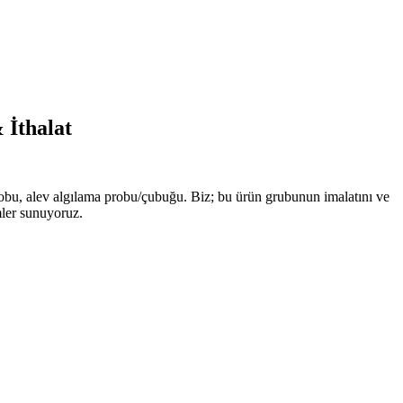
 İthalat
robu, alev algılama probu/çubuğu. Biz; bu ürün grubunun imalatını ve
mler sunuyoruz.