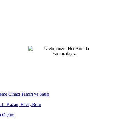
me Cihazı Tamiri ve Satışı
bul - Kazan, Baca, Boru
zı Ölçüm