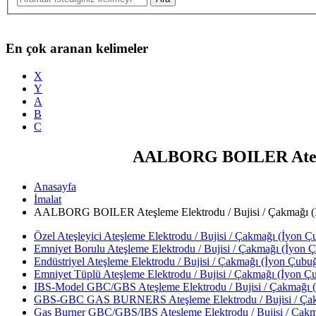
En çok aranan kelimeler
X
Y
A
B
C
AALBORG BOILER Ateşlem
Anasayfa
İmalat
AALBORG BOILER Ateşleme Elektrodu / Bujisi / Çakmağı (İy
Özel Ateşleyici Ateşleme Elektrodu / Bujisi / Çakmağı (İyon Çu
Emniyet Borulu Ateşleme Elektrodu / Bujisi / Çakmağı (İyon Ç
Endüstriyel Ateşleme Elektrodu / Bujisi / Çakmağı (İyon Çubuğ
Emniyet Tüplü Ateşleme Elektrodu / Bujisi / Çakmağı (İyon Çu
IBS-Model GBC/GBS Ateşleme Elektrodu / Bujisi / Çakmağı (İ
GBS-GBC GAS BURNERS Ateşleme Elektrodu / Bujisi / Çakma
Gas Burner GBC/GBS/IBS Ateşleme Elektrodu / Bujisi / Çakma