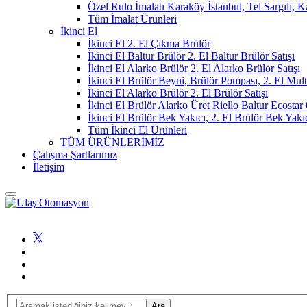
Özel Rulo İmalatı Karaköy İstanbul, Tel Sargılı, 
Tüm İmalat Ürünleri
İkinci El
İkinci El 2. El Çıkma Brülör
İkinci El Baltur Brülör 2. El Baltur Brülör Satışı
İkinci El Alarko Brülör 2. El Alarko Brülör Satışı
İkinci El Brülör Beyni, Brülör Pompası, 2. El Mul
İkinci El Alarko Brülör 2. El Brülör Satışı
İkinci El Brülör Alarko Üret Riello Baltur Ecost
İkinci El Brülör Bek Yakıcı, 2. El Brülör Bek Yakı
Tüm İkinci El Ürünleri
TÜM ÜRÜNLERİMİZ
Çalışma Şartlarımız
İletişim