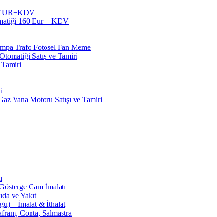
60 EUR+KDV
matiği 160 Eur + KDV
Pompa Trafo Fotosel Fan Meme
tomatiği Satış ve Tamiri
 Tamiri
i
z Vana Motoru Satışı ve Tamiri
ı
 Gösterge Cam İmalatı
ıda ve Yakıt
u) – İmalat & İthalat
afram, Conta, Salmastra