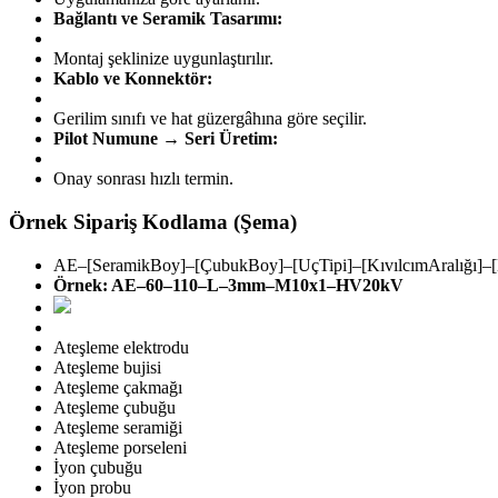
Bağlantı ve Seramik Tasarımı:
Montaj şeklinize uygunlaştırılır.
Kablo ve Konnektör:
Gerilim sınıfı ve hat güzergâhına göre seçilir.
Pilot Numune → Seri Üretim:
Onay sonrası hızlı termin.
Örnek Sipariş Kodlama (Şema)
AE–[SeramikBoy]–[ÇubukBoy]–[UçTipi]–[KıvılcımAralığı]–[B
Örnek: AE–60–110–L–3mm–M10x1–HV20kV
Ateşleme elektrodu
Ateşleme bujisi
Ateşleme çakmağı
Ateşleme çubuğu
Ateşleme seramiği
Ateşleme porseleni
İyon çubuğu
İyon probu