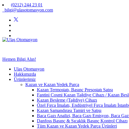
(0212) 244 23 01
bilgi@ulasotomasyon.com
Hemen Bilgi Alın!
Ulaş Otomasyon
Hakkımızda
Ürünlerimiz
Kazan ve Kazan Yedek Parça
Kazan Termostatı, Basınç Presostatı Satışı
Fantini Cosmi Kazan Tağdiye Cihazı / Kazan Besle
Kazan Besleme (Tağdiye) Cihazı
Özel Fırça İmalatı, Endüstriyel Fırça İmalatı İstan
Kazan Şamandırası Tamiri ve Satışı
Baca Gazı Analizi, Baca Gazı Emisyon, Baca Ga
Danfoss Basınç & Sıcaklık Basınç Kontrol Cihazı
Tüm Kazan ve Kazan Yedek Parça Ürünleri