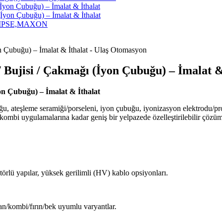
yon Çubuğu) – İmalat & İthalat
yon Çubuğu) – İmalat & İthalat
ECLIPSE,MAXON
jisi / Çakmağı (İyon Çubuğu) – İmalat &
 Çubuğu) – İmalat & İthalat
ğu, ateşleme seramiği/porseleni, iyon çubuğu, iyonizasyon elektrodu/p
–kombi uygulamalarına kadar geniş bir yelpazede özelleştirilebilir çözü
törlü yapılar, yüksek gerilimli (HV) kablo opsiyonları.
an/kombi/fırın/bek uyumlu varyantlar.