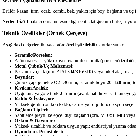
Sektöre/Uygulamaya Özel Varyantlar:
Brülör, kazan, fırın, ocak, kombi, bek, yakıcı için boy, bağlantı ve uç 
Neden biz?
İmalatçı olmanın esnekliği ile ithalat gücünü birleştiriyor
Teknik Özellikler (Örnek Çerçeve)
Aşağıdaki değerler, ihtiyaca göre
özelleştirilebilir
sınırlar sunar.
Seramik/Porselen:
Alümina esaslı yüksek ısı dayanımlı seramik (porselen) izolatör; 
Metal Çubuk/Uç Malzemesi:
Paslanmaz çelik (örn. AISI 304/316/310) veya nikel alaşımlar; iğ
Boyutlar:
Çubuk çapı genelde Ø2–Ø6 mm; seramik boyu
20–120 mm;
to
Kıvılcım Aralığı:
Uygulamaya göre tipik
2–5 mm
(ayarlanabilir ve şartnameye gö
Kablo & İzolasyon:
Yüksek gerilim silikon kablo, cam elyaf örgülü izolasyon seçen
Bağlantı Tipleri:
Sabitleme pleyti, kelepçe, dişli bağlantı (örn. M10x1, M8) veya 
Ortam & Dayanım:
Yüksek sıcaklık ve şoklara uygun yapı; endüstriyel yanma odas
Uyumluluk Prensipleri: