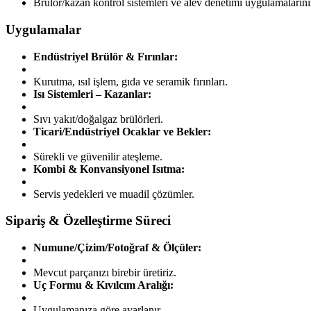
Brülör/kazan kontrol sistemleri ve alev denetimi uygulamaların
Uygulamalar
Endüstriyel Brülör & Fırınlar:
Kurutma, ısıl işlem, gıda ve seramik fırınları.
Isı Sistemleri – Kazanlar:
Sıvı yakıt/doğalgaz brülörleri.
Ticari/Endüstriyel Ocaklar ve Bekler:
Sürekli ve güvenilir ateşleme.
Kombi & Konvansiyonel Isıtma:
Servis yedekleri ve muadil çözümler.
Sipariş & Özelleştirme Süreci
Numune/Çizim/Fotoğraf & Ölçüler:
Mevcut parçanızı birebir üretiriz.
Uç Formu & Kıvılcım Aralığı:
Uygulamanıza göre ayarlanır.