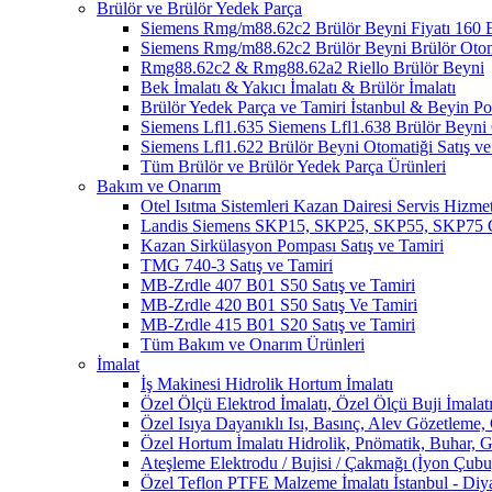
Brülör ve Brülör Yedek Parça
Siemens Rmg/m88.62c2 Brülör Beyni Fiyatı 1
Siemens Rmg/m88.62c2 Brülör Beyni Brülör Oto
Rmg88.62c2 & Rmg88.62a2 Riello Brülör Beyni
Bek İmalatı & Yakıcı İmalatı & Brülör İmalatı
Brülör Yedek Parça ve Tamiri İstanbul & Beyin 
Siemens Lfl1.635 Siemens Lfl1.638 Brülör Beyni O
Siemens Lfl1.622 Brülör Beyni Otomatiği Satış ve
Tüm Brülör ve Brülör Yedek Parça Ürünleri
Bakım ve Onarım
Otel Isıtma Sistemleri Kazan Dairesi Servis Hizmet
Landis Siemens SKP15, SKP25, SKP55, SKP75 Ga
Kazan Sirkülasyon Pompası Satış ve Tamiri
TMG 740-3 Satış ve Tamiri
MB-Zrdle 407 B01 S50 Satış ve Tamiri
MB-Zrdle 420 B01 S50 Satış Ve Tamiri
MB-Zrdle 415 B01 S20 Satış ve Tamiri
Tüm Bakım ve Onarım Ürünleri
İmalat
İş Makinesi Hidrolik Hortum İmalatı
Özel Ölçü Elektrod İmalatı, Özel Ölçü Buji İmalatı
Özel Isıya Dayanıklı Isı, Basınç, Alev Gözetleme,
Özel Hortum İmalatı Hidrolik, Pnömatik, Buhar, G
Ateşleme Elektrodu / Bujisi / Çakmağı (İyon Çubuğ
Özel Teflon PTFE Malzeme İmalatı İstanbul - Diy