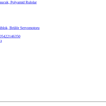
Kauçuk, Polyamid Rulolar
tiblok, Brülör Servomotoru
ar 05422146350
cı