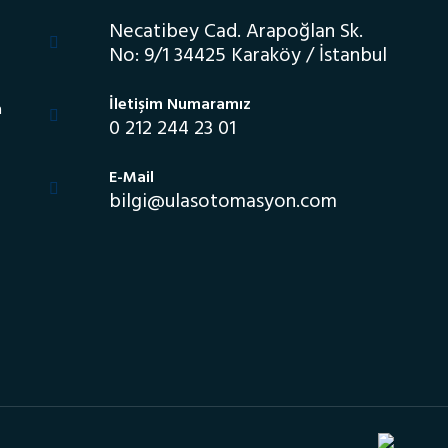
Necatibey Cad. Arapoğlan Sk.
No: 9/1 34425 Karaköy / İstanbul
İletişim Numaramız
a
0 212 244 23 01
E-Mail
bilgi@ulasotomasyon.com