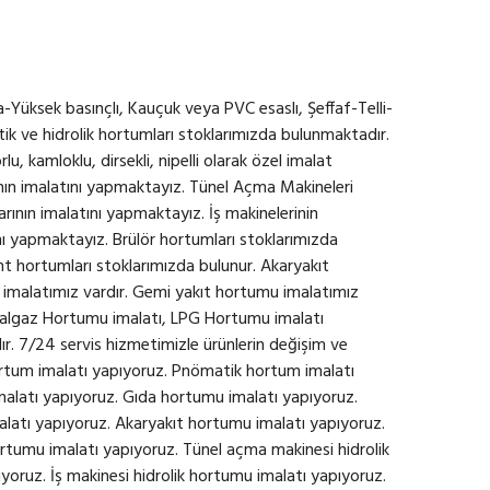
a-Yüksek basınçlı, Kauçuk veya PVC esaslı, Şeffaf-Telli-
ik ve hidrolik hortumları stoklarımızda bulunmaktadır.
lu, kamloklu, dirsekli, nipelli olarak özel imalat
nın imalatını yapmaktayız. Tünel Açma Makineleri
rının imalatını yapmaktayız. İş makinelerinin
nı yapmaktayız. Brülör hortumları stoklarımızda
t hortumları stoklarımızda bulunur. Akaryakıt
imalatımız vardır. Gemi yakıt hortumu imalatımız
ğalgaz Hortumu imalatı, LPG Hortumu imalatı
ır. 7/24 servis hizmetimizle ürünlerin değişim ve
hortum imalatı yapıyoruz. Pnömatik hortum imalatı
alatı yapıyoruz. Gıda hortumu imalatı yapıyoruz.
latı yapıyoruz. Akaryakıt hortumu imalatı yapıyoruz.
tumu imalatı yapıyoruz. Tünel açma makinesi hidrolik
oruz. İş makinesi hidrolik hortumu imalatı yapıyoruz.