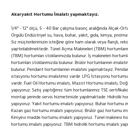
Akaryakıt Hortumu İmalatı yapmaktayız.
1/4" - 12" ölçü, 5 - 40 Bar çalışma basınç aralığında Alçak-Ort
Örgülü Endüstriyel su, hava, buhar, yakıt, gıda, kimya, pnömat
Siz müşterilerimizin isteğine göre ham olarak veya flanşlı, rekor
yaptırılabilmektedir. Tünel Açma Makineleri (TBM) hortumları
(TBM) hortumları stoklarımızda bulunur. İş makineleri hortumla
hortumları stoklarımızda bulunur. Brülör hortumlarının imalatı
bulunur. Pendant hortumlarının imalatını yapmaktayız. Pendan
istasyonu hortumu imalatımız vardır. LPG İstasyonu hortumu 
vardır. Fuel Oil Hortumu imalatı, Mazot Hortumu imalatı, Do
yapıyoruz. Satış yaptığımız tüm hortumlarımız TSE sertifikalıd
montajı yerinde servis hizmetimizle yapılmaktadır. Hidrolik 
yapıyoruz. Yakıt hortumu imalatı yapıyoruz. Buhar hortumu im
Kazan gaz hortumu imalatı yapıyoruz. Brülör gaz hortumu ima
Kimyevi madde hortumu imalatı yapıyoruz. Tünel makinesi hor
hortumu imalatı yapıyoruz. TBM hidrolik hortumu imalatı yapıy