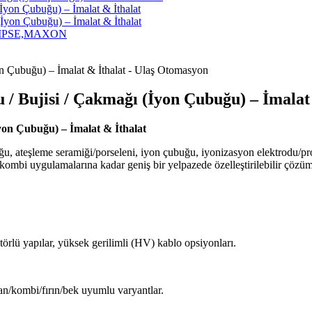
yon Çubuğu) – İmalat & İthalat
yon Çubuğu) – İmalat & İthalat
ECLIPSE,MAXON
/ Bujisi / Çakmağı (İyon Çubuğu) – İmalat
yon Çubuğu) – İmalat & İthalat
ğu, ateşleme seramiği/porseleni, iyon çubuğu, iyonizasyon elektrodu/p
–kombi uygulamalarına kadar geniş bir yelpazede özelleştirilebilir çözü
törlü yapılar, yüksek gerilimli (HV) kablo opsiyonları.
an/kombi/fırın/bek uyumlu varyantlar.