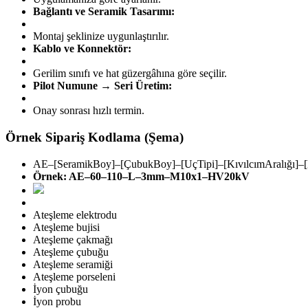
Bağlantı ve Seramik Tasarımı:
Montaj şeklinize uygunlaştırılır.
Kablo ve Konnektör:
Gerilim sınıfı ve hat güzergâhına göre seçilir.
Pilot Numune → Seri Üretim:
Onay sonrası hızlı termin.
Örnek Sipariş Kodlama (Şema)
AE–[SeramikBoy]–[ÇubukBoy]–[UçTipi]–[KıvılcımAralığı]–[B
Örnek: AE–60–110–L–3mm–M10x1–HV20kV
Ateşleme elektrodu
Ateşleme bujisi
Ateşleme çakmağı
Ateşleme çubuğu
Ateşleme seramiği
Ateşleme porseleni
İyon çubuğu
İyon probu