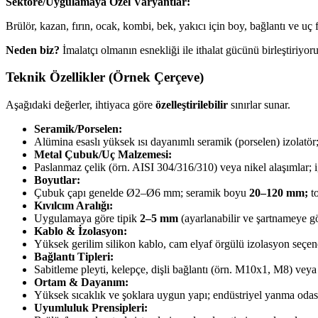
Sektöre/Uygulamaya Özel Varyantlar:
Brülör, kazan, fırın, ocak, kombi, bek, yakıcı için boy, bağlantı ve uç 
Neden biz?
İmalatçı olmanın esnekliği ile ithalat gücünü birleştiriyor
Teknik Özellikler (Örnek Çerçeve)
Aşağıdaki değerler, ihtiyaca göre
özelleştirilebilir
sınırlar sunar.
Seramik/Porselen:
Alümina esaslı yüksek ısı dayanımlı seramik (porselen) izolatör; 
Metal Çubuk/Uç Malzemesi:
Paslanmaz çelik (örn. AISI 304/316/310) veya nikel alaşımlar; iğ
Boyutlar:
Çubuk çapı genelde Ø2–Ø6 mm; seramik boyu
20–120 mm;
to
Kıvılcım Aralığı:
Uygulamaya göre tipik
2–5 mm
(ayarlanabilir ve şartnameye gö
Kablo & İzolasyon:
Yüksek gerilim silikon kablo, cam elyaf örgülü izolasyon seçen
Bağlantı Tipleri:
Sabitleme pleyti, kelepçe, dişli bağlantı (örn. M10x1, M8) veya 
Ortam & Dayanım:
Yüksek sıcaklık ve şoklara uygun yapı; endüstriyel yanma odas
Uyumluluk Prensipleri: