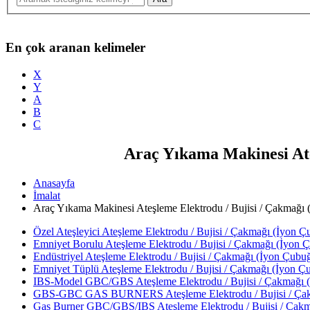
En çok aranan kelimeler
X
Y
A
B
C
Araç Yıkama Makinesi Ate
Anasayfa
İmalat
Araç Yıkama Makinesi Ateşleme Elektrodu / Bujisi / Çakmağı (
Özel Ateşleyici Ateşleme Elektrodu / Bujisi / Çakmağı (İyon Çu
Emniyet Borulu Ateşleme Elektrodu / Bujisi / Çakmağı (İyon Ç
Endüstriyel Ateşleme Elektrodu / Bujisi / Çakmağı (İyon Çubuğ
Emniyet Tüplü Ateşleme Elektrodu / Bujisi / Çakmağı (İyon Çu
IBS-Model GBC/GBS Ateşleme Elektrodu / Bujisi / Çakmağı (İ
GBS-GBC GAS BURNERS Ateşleme Elektrodu / Bujisi / Çakma
Gas Burner GBC/GBS/IBS Ateşleme Elektrodu / Bujisi / Çakma