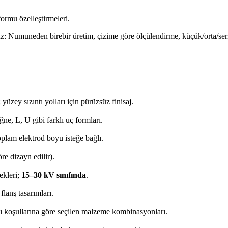
formu özelleştirmeleri.
uz: Numuneden birebir üretim, çizime göre ölçülendirme, küçük/orta/seri ü
yüzey sızıntı yolları için pürüzsüz finisaj.
ne, L, U gibi farklı uç formları.
plam elektrod boyu isteğe bağlı.
re dizayn edilir).
ekleri;
15–30 kV sınıfında
.
flanş tasarımları.
ı koşullarına göre seçilen malzeme kombinasyonları.