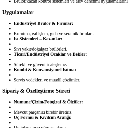
Brülör/kazan kontrol sistemleri ve alev denetimi uygulamaların
Uygulamalar
Endüstriyel Brülör & Fırınlar:
Kurutma, ısıl işlem, gıda ve seramik fırınları.
Isı Sistemleri – Kazanlar:
Sıvı yakıt/doğalgaz brülörleri.
Ticari/Endüstriyel Ocaklar ve Bekler:
Sürekli ve güvenilir ateşleme.
Kombi & Konvansiyonel Isıtma:
Servis yedekleri ve muadil çözümler.
Sipariş & Özelleştirme Süreci
Numune/Çizim/Fotoğraf & Ölçüler:
Mevcut parçanızı birebir üretiriz.
Uç Formu & Kıvılcım Aralığı:
Uygulamanıza göre ayarlanır.