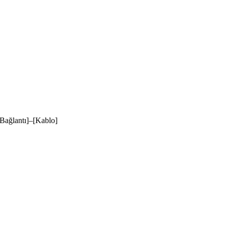
ağlantı]–[Kablo]