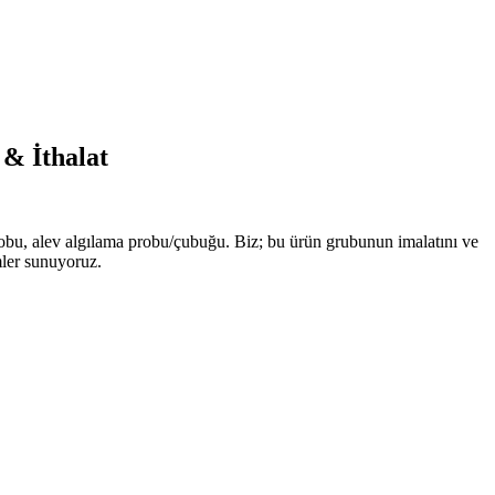
 & İthalat
robu, alev algılama probu/çubuğu. Biz; bu ürün grubunun imalatını ve
mler sunuyoruz.