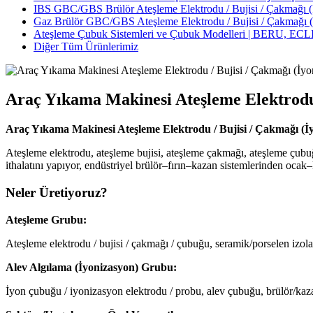
IBS GBC/GBS Brülör Ateşleme Elektrodu / Bujisi / Çakmağı (İ
Gaz Brülör GBC/GBS Ateşleme Elektrodu / Bujisi / Çakmağı (İ
Ateşleme Çubuk Sistemleri ve Çubuk Modelleri | BERU, 
Diğer Tüm Ürünlerimiz
Araç Yıkama Makinesi Ateşleme Elektrodu 
Araç Yıkama Makinesi Ateşleme Elektrodu / Bujisi / Çakmağı (İ
Ateşleme elektrodu, ateşleme bujisi, ateşleme çakmağı, ateşleme çubu
ithalatını yapıyor, endüstriyel brülör–fırın–kazan sistemlerinden ocak
Neler Üretiyoruz?
Ateşleme Grubu:
Ateşleme elektrodu / bujisi / çakmağı / çubuğu, seramik/porselen izola
Alev Algılama (İyonizasyon) Grubu:
İyon çubuğu / iyonizasyon elektrodu / probu, alev çubuğu, brülör/kaz