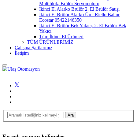
Multiblok, Brülör Servomotoru
İkinci El Alarko Brülör 2. El Brülör Satışı
İkinci El Brülör Alarko Üret Riello Baltur
Ecostar 05422146350
İkinci El Brülör Bek Yakıcı, 2. El Brülör Bek
Yakıcı
Tüm İkinci El Ürünleri
TÜM ÜRÜNLERİMİZ
Çalışma Şartlarımız
İletişim
En çok aranan kelimeler