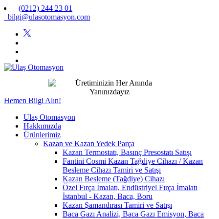
(0212) 244 23 01
bilgi@ulasotomasyon.com
Hemen Bilgi Alın!
Ulaş Otomasyon
Hakkımızda
Ürünlerimiz
Kazan ve Kazan Yedek Parça
Kazan Termostatı, Basınç Presostatı Satışı
Fantini Cosmi Kazan Tağdiye Cihazı / Kazan
Besleme Cihazı Tamiri ve Satışı
Kazan Besleme (Tağdiye) Cihazı
Özel Fırça İmalatı, Endüstriyel Fırça İmalatı
İstanbul - Kazan, Baca, Boru
Kazan Şamandırası Tamiri ve Satışı
Baca Gazı Analizi, Baca Gazı Emisyon, Baca