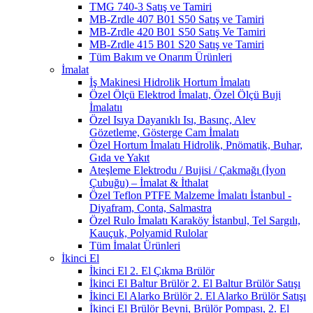
TMG 740-3 Satış ve Tamiri
MB-Zrdle 407 B01 S50 Satış ve Tamiri
MB-Zrdle 420 B01 S50 Satış Ve Tamiri
MB-Zrdle 415 B01 S20 Satış ve Tamiri
Tüm Bakım ve Onarım Ürünleri
İmalat
İş Makinesi Hidrolik Hortum İmalatı
Özel Ölçü Elektrod İmalatı, Özel Ölçü Buji
İmalatıı
Özel Isıya Dayanıklı Isı, Basınç, Alev
Gözetleme, Gösterge Cam İmalatı
Özel Hortum İmalatı Hidrolik, Pnömatik, Buhar,
Gıda ve Yakıt
Ateşleme Elektrodu / Bujisi / Çakmağı (İyon
Çubuğu) – İmalat & İthalat
Özel Teflon PTFE Malzeme İmalatı İstanbul -
Diyafram, Conta, Salmastra
Özel Rulo İmalatı Karaköy İstanbul, Tel Sargılı,
Kauçuk, Polyamid Rulolar
Tüm İmalat Ürünleri
İkinci El
İkinci El 2. El Çıkma Brülör
İkinci El Baltur Brülör 2. El Baltur Brülör Satışı
İkinci El Alarko Brülör 2. El Alarko Brülör Satışı
İkinci El Brülör Beyni, Brülör Pompası, 2. El