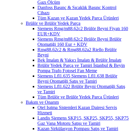
Gazı Ölçüm
Danfoss Basınç & Sıcaklık Basınç Kontrol
Cihazı
Tüm Kazan ve Kazan Yedek Parça Ürünleri
Brülör ve Brülör Yedek Parça
Siemens Rmg/m88.62c2 Brülör Beyni Fiyatı 160
EUR+KDV
Siemens Rmg/m88.62c2 Brülör Beyni Brülör
Otomatiği 160 Eur + KDV
Rmg88.62c2 & Rmg88.62a2 Riello Brülör
Beyni
Bek İmalatı & Yakıcı İmalatı & Brülör İmalatı
Brülör Yedek Parça ve Tamiri İstanbul & Beyin
Pompa Trafo Fotosel Fan Meme
Siemens Lfl1.635 Siemens Lfl1.638 Brülör
Beyni Otomatiği Satış ve Tamiri
Siemens Lfl1.622 Brülör Beyni Otomatiği Satış
ve Tamiri
Tüm Brülör ve Brülör Yedek Parça Ürünleri
Bakım ve Onarım
Otel Isıtma Sistemleri Kazan Dairesi Servis
Hizmeti
Landis Siemens SKP15, SKP25, SKP55, SKP75
Gaz Vana Motoru Satışı ve Tamiri
Kazan Sirkülasyon Pompası Satış ve Tamiri