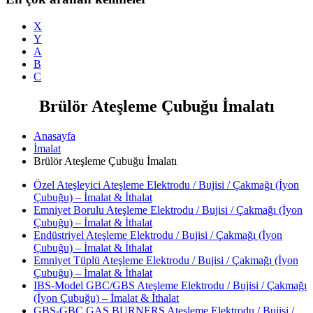
X
Y
A
B
C
Brülör Ateşleme Çubuğu İmalatı
Anasayfa
İmalat
Brülör Ateşleme Çubuğu İmalatı
Özel Ateşleyici Ateşleme Elektrodu / Bujisi / Çakmağı (İyon
Çubuğu) – İmalat & İthalat
Emniyet Borulu Ateşleme Elektrodu / Bujisi / Çakmağı (İyon
Çubuğu) – İmalat & İthalat
Endüstriyel Ateşleme Elektrodu / Bujisi / Çakmağı (İyon
Çubuğu) – İmalat & İthalat
Emniyet Tüplü Ateşleme Elektrodu / Bujisi / Çakmağı (İyon
Çubuğu) – İmalat & İthalat
IBS-Model GBC/GBS Ateşleme Elektrodu / Bujisi / Çakmağı
(İyon Çubuğu) – İmalat & İthalat
GBS-GBC GAS BURNERS Ateşleme Elektrodu / Bujisi /