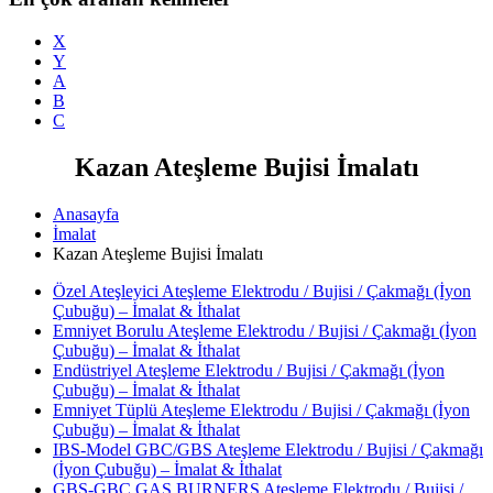
X
Y
A
B
C
Kazan Ateşleme Bujisi İmalatı
Anasayfa
İmalat
Kazan Ateşleme Bujisi İmalatı
Özel Ateşleyici Ateşleme Elektrodu / Bujisi / Çakmağı (İyon
Çubuğu) – İmalat & İthalat
Emniyet Borulu Ateşleme Elektrodu / Bujisi / Çakmağı (İyon
Çubuğu) – İmalat & İthalat
Endüstriyel Ateşleme Elektrodu / Bujisi / Çakmağı (İyon
Çubuğu) – İmalat & İthalat
Emniyet Tüplü Ateşleme Elektrodu / Bujisi / Çakmağı (İyon
Çubuğu) – İmalat & İthalat
IBS-Model GBC/GBS Ateşleme Elektrodu / Bujisi / Çakmağı
(İyon Çubuğu) – İmalat & İthalat
GBS-GBC GAS BURNERS Ateşleme Elektrodu / Bujisi /