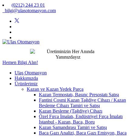
(0212) 244 23 01
bilgi@ulasotomasyon.com
Hemen Bilgi Alın!
Ulaş Otomasyon
Hakkımızda
Ürünlerimiz
Kazan ve Kazan Yedek Parça
Kazan Termostatı, Basınç Presostatı Satışı
Fantini Cosmi Kazan Tağdiye Cihazı / Kazan
Besleme Cihazı Tamiri ve Satışı
Kazan Besleme (Tağdiye) Cihazı
Özel Fırça İmalatı, Endüstriyel Fırça İmalatı
İstanbul - Kazan, Baca, Boru
Kazan Şamandırası Tamiri ve Satışı
Baca Gazı Analizi, Baca Gazı Emisyon, Baca