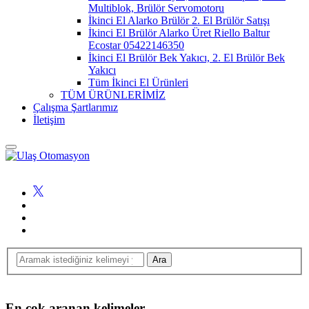
Multiblok, Brülör Servomotoru
İkinci El Alarko Brülör 2. El Brülör Satışı
İkinci El Brülör Alarko Üret Riello Baltur
Ecostar 05422146350
İkinci El Brülör Bek Yakıcı, 2. El Brülör Bek
Yakıcı
Tüm İkinci El Ürünleri
TÜM ÜRÜNLERİMİZ
Çalışma Şartlarımız
İletişim
En çok aranan kelimeler