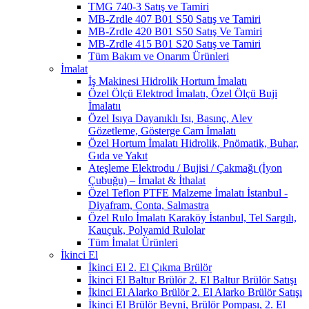
TMG 740-3 Satış ve Tamiri
MB-Zrdle 407 B01 S50 Satış ve Tamiri
MB-Zrdle 420 B01 S50 Satış Ve Tamiri
MB-Zrdle 415 B01 S20 Satış ve Tamiri
Tüm Bakım ve Onarım Ürünleri
İmalat
İş Makinesi Hidrolik Hortum İmalatı
Özel Ölçü Elektrod İmalatı, Özel Ölçü Buji
İmalatıı
Özel Isıya Dayanıklı Isı, Basınç, Alev
Gözetleme, Gösterge Cam İmalatı
Özel Hortum İmalatı Hidrolik, Pnömatik, Buhar,
Gıda ve Yakıt
Ateşleme Elektrodu / Bujisi / Çakmağı (İyon
Çubuğu) – İmalat & İthalat
Özel Teflon PTFE Malzeme İmalatı İstanbul -
Diyafram, Conta, Salmastra
Özel Rulo İmalatı Karaköy İstanbul, Tel Sargılı,
Kauçuk, Polyamid Rulolar
Tüm İmalat Ürünleri
İkinci El
İkinci El 2. El Çıkma Brülör
İkinci El Baltur Brülör 2. El Baltur Brülör Satışı
İkinci El Alarko Brülör 2. El Alarko Brülör Satışı
İkinci El Brülör Beyni, Brülör Pompası, 2. El