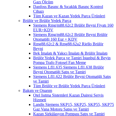
Gazı Ölçüm
Danfoss Basınç & Sıcaklık Basınç Kontrol
Cihazı
Tüm Kazan ve Kazan Yedek Parça Ürünleri
Brülör ve Brülör Yedek Parça
Siemens Rmg/m88.62c2 Brülör Beyni Fiyatı 160
EUR+KDV
Siemens Rmg/m88.62c2 Brülör Beyni Brülör
Otomatiği 160 Eur + KDV
Rmg88.62c2 & Rmg88.62a2 Riello Brülör
Beyni
Bek İmalatı & Yakıcı İmalatı & Brülör İmalatı
Brülör Yedek Parça ve Tamiri İstanbul & Beyin
Pompa Trafo Fotosel Fan Meme
Siemens Lfl1.635 Siemens Lfl1.638 Brülör
Beyni Otomatiği Satış ve Tamiri
Siemens Lfl1.622 Brülör Beyni Otomatiği Satış
ve Tamiri
Tüm Brülör ve Brülör Yedek Parça Ürünleri
Bakım ve Onarım
Otel Isıtma Sistemleri Kazan Dairesi Servis
Hizmeti
Landis Siemens SKP15, SKP25, SKP55, SKP75
Gaz Vana Motoru Satışı ve Tamiri
Kazan Sirkülasyon Pompası Satış ve Tamiri