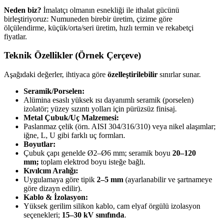
Neden biz?
İmalatçı olmanın esnekliği ile ithalat gücünü
birleştiriyoruz: Numuneden birebir üretim, çizime göre
ölçülendirme, küçük/orta/seri üretim, hızlı termin ve rekabetçi
fiyatlar.
Teknik Özellikler (Örnek Çerçeve)
Aşağıdaki değerler, ihtiyaca göre
özelleştirilebilir
sınırlar sunar.
Seramik/Porselen:
Alümina esaslı yüksek ısı dayanımlı seramik (porselen)
izolatör; yüzey sızıntı yolları için pürüzsüz finisaj.
Metal Çubuk/Uç Malzemesi:
Paslanmaz çelik (örn. AISI 304/316/310) veya nikel alaşımlar;
iğne, L, U gibi farklı uç formları.
Boyutlar:
Çubuk çapı genelde Ø2–Ø6 mm; seramik boyu
20–120
mm;
toplam elektrod boyu isteğe bağlı.
Kıvılcım Aralığı:
Uygulamaya göre tipik
2–5 mm
(ayarlanabilir ve şartnameye
göre dizayn edilir).
Kablo & İzolasyon:
Yüksek gerilim silikon kablo, cam elyaf örgülü izolasyon
seçenekleri;
15–30 kV sınıfında
.