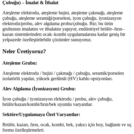
Çubuğu) – İmalat & İthalat
Ateşleme elektrodu, ateşleme bujisi, ateşleme çakmağı, ateşleme
çubuğu, ateşleme seramiği/porseleni, iyon çubuğu, iyonizasyon
elektrodu/probu, alev algılama probu/çubuğu. Biz; bu ürün
grubunun imalatını ve ithalatını yapıyor, endüstriyel brülör–fırın–
kazan sistemlerinden ocak–kombi uygulamalarına kadar geniş bir
yelpazede özelleştirilebilir çözümler sunuyoruz.
Neler Üretiyoruz?
Ateşleme Grubu:
Ateşleme elektrodu / bujisi / çakmağı / çubuğu, seramik/porselen
izolatörlü yapılar, yüksek gerilimli (HV) kablo opsiyonları.
Alev Algılama (İyonizasyon) Grubu:
İyon çubuğu / iyonizasyon elektrodu / probu, alev çubuğu,
brülör/kazan/kombi/fırın/bek uyumlu varyantlar.
Sektöre/Uygulamaya Özel Varyantlar:
Brülör, kazan, fırın, ocak, kombi, bek, yakıcı için boy, bağlantı ve uç
formu özelleştirmeleri.