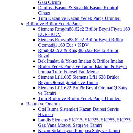
Gazı Ölçüm
Danfoss Basınç & Sıcaklık Basınç Kontrol
Cihazı
Tüm Kazan ve Kazan Yedek Parça Ürünleri
Brülör ve Brülör Yedek Parça
Siemens Rmg/m88.62c2 Brülör Beyni Fiyatı 160
EUR+KDV
Siemens Rmg/m88.62c2 Brülör Beyni Brülör
Otomatiği 160 Eur + KDV
Rmg88.62c2 & Rmg88.62a2 Riello Brülör
Beyni
Bek İmalatı & Yakıcı İmalatı & Brülör İmalatı
Brülör Yedek Parça ve Tamiri İstanbul & Beyin
Pompa Trafo Fotosel Fan Meme
Siemens Lfl1.635 Siemens Lfl1.638 Brülör
Beyni Otomatiği Satış ve Tamiri
Siemens Lfl1.622 Brülör Beyni Otomatiği Satış
ve Tamiri
Tüm Brülör ve Brülör Yedek Parça Ürünleri
Bakım ve Onarım
Otel Isıtma Sistemleri Kazan Dairesi Servis
Hizmeti
Landis Siemens SKP15, SKP25, SKP55, SKP75
Gaz Vana Motoru Satışı ve Tamiri
Kazan Sirkülasyon Pompası Satış ve Tamiri