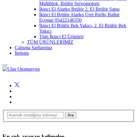
Multiblok, Brülör Servomotoru
İkinci El Alarko Brülör 2. El Brülör Satışı
İkinci El Brülör Alarko Üret Riello Baltur
Ecostar 05422146350
İkinci El Brülör Bek Yakıcı, 2. El Brülör Bek
Yakıcı
Tüm İkinci El Ürünleri
TÜM ÜRÜNLERİMİZ
Çalışma Şartlarımız
İletişim
En çok aranan kelimeler