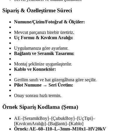
Sipariş & Özelleştirme Süreci
Numune/Çizim/Fotoğraf & Ölçüler:
Mevcut parçanızı birebir üretiriz.
Uç Formu & Kıvılcım Aralığı:
Uygulamanıza göre ayarlanır.
Bağlantı ve Seramik Tasarımı:
Montaj şeklinize uygunlaştırılır.
Kablo ve Konnektör:
Gerilim sınıfı ve hat güzergâhına göre seçilir.
Pilot Numune → Seri Üretim:
Onay sonrası hızlı termin.
Örnek Sipariş Kodlama (Şema)
AE–[SeramikBoy]–[ÇubukBoy]–[UçTipi]–
[KıvılcımAralığı]–[Bağlantı]–[Kablo]
Örnek: AE–60–110–L–3mm–M10x1–HV20kV