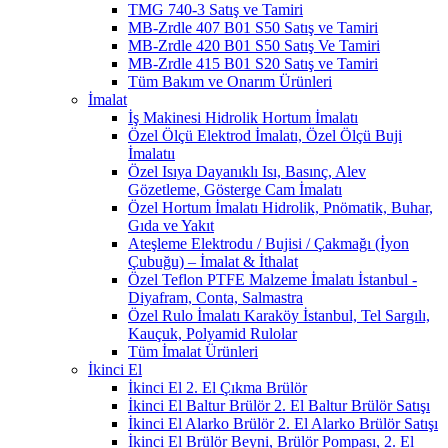
TMG 740-3 Satış ve Tamiri
MB-Zrdle 407 B01 S50 Satış ve Tamiri
MB-Zrdle 420 B01 S50 Satış Ve Tamiri
MB-Zrdle 415 B01 S20 Satış ve Tamiri
Tüm Bakım ve Onarım Ürünleri
İmalat
İş Makinesi Hidrolik Hortum İmalatı
Özel Ölçü Elektrod İmalatı, Özel Ölçü Buji
İmalatıı
Özel Isıya Dayanıklı Isı, Basınç, Alev
Gözetleme, Gösterge Cam İmalatı
Özel Hortum İmalatı Hidrolik, Pnömatik, Buhar,
Gıda ve Yakıt
Ateşleme Elektrodu / Bujisi / Çakmağı (İyon
Çubuğu) – İmalat & İthalat
Özel Teflon PTFE Malzeme İmalatı İstanbul -
Diyafram, Conta, Salmastra
Özel Rulo İmalatı Karaköy İstanbul, Tel Sargılı,
Kauçuk, Polyamid Rulolar
Tüm İmalat Ürünleri
İkinci El
İkinci El 2. El Çıkma Brülör
İkinci El Baltur Brülör 2. El Baltur Brülör Satışı
İkinci El Alarko Brülör 2. El Alarko Brülör Satışı
İkinci El Brülör Beyni, Brülör Pompası, 2. El