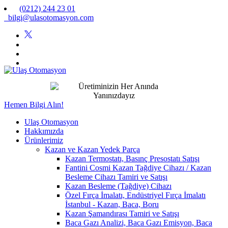
(0212) 244 23 01
bilgi@ulasotomasyon.com
Hemen Bilgi Alın!
Ulaş Otomasyon
Hakkımızda
Ürünlerimiz
Kazan ve Kazan Yedek Parça
Kazan Termostatı, Basınç Presostatı Satışı
Fantini Cosmi Kazan Tağdiye Cihazı / Kazan
Besleme Cihazı Tamiri ve Satışı
Kazan Besleme (Tağdiye) Cihazı
Özel Fırça İmalatı, Endüstriyel Fırça İmalatı
İstanbul - Kazan, Baca, Boru
Kazan Şamandırası Tamiri ve Satışı
Baca Gazı Analizi, Baca Gazı Emisyon, Baca