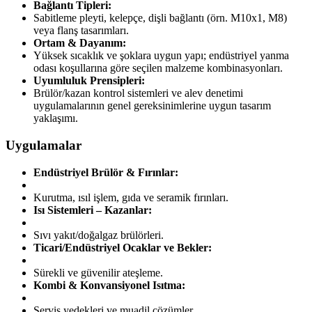
Bağlantı Tipleri:
Sabitleme pleyti, kelepçe, dişli bağlantı (örn. M10x1, M8)
veya flanş tasarımları.
Ortam & Dayanım:
Yüksek sıcaklık ve şoklara uygun yapı; endüstriyel yanma
odası koşullarına göre seçilen malzeme kombinasyonları.
Uyumluluk Prensipleri:
Brülör/kazan kontrol sistemleri ve alev denetimi
uygulamalarının genel gereksinimlerine uygun tasarım
yaklaşımı.
Uygulamalar
Endüstriyel Brülör & Fırınlar:
Kurutma, ısıl işlem, gıda ve seramik fırınları.
Isı Sistemleri – Kazanlar:
Sıvı yakıt/doğalgaz brülörleri.
Ticari/Endüstriyel Ocaklar ve Bekler:
Sürekli ve güvenilir ateşleme.
Kombi & Konvansiyonel Isıtma:
Servis yedekleri ve muadil çözümler.