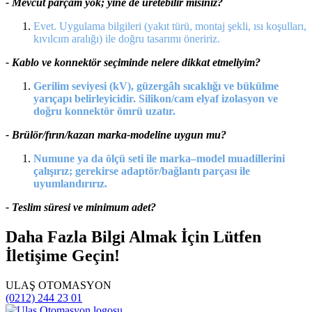
- Mevcut parçam yok; yine de üretebilir misiniz?
Evet. Uygulama bilgileri (yakıt türü, montaj şekli, ısı koşulları,
kıvılcım aralığı) ile doğru tasarımı öneririz.
- Kablo ve konnektör seçiminde nelere dikkat etmeliyim?
Gerilim seviyesi (kV), güzergâh sıcaklığı ve bükülme
yarıçapı belirleyicidir. Silikon/cam elyaf izolasyon ve
doğru konnektör ömrü uzatır.
- Brülör/fırın/kazan marka-modeline uygun mu?
Numune ya da ölçü seti ile marka–model muadillerini
çalışırız; gerekirse adaptör/bağlantı parçası ile
uyumlandırırız.
- Teslim süresi ve minimum adet?
Daha Fazla Bilgi Almak İçin Lütfen
İletişime Geçin!
ULAŞ OTOMASYON
(0212) 244 23 01