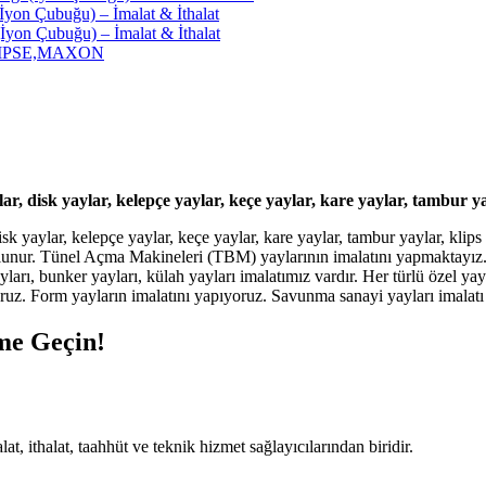
yon Çubuğu) – İmalat & İthalat
yon Çubuğu) – İmalat & İthalat
ECLIPSE,MAXON
r, disk yaylar, kelepçe yaylar, keçe yaylar, kare yaylar, tambur yayl
isk yaylar, kelepçe yaylar, keçe yaylar, kare yaylar, tambur yaylar, kli
unur. Tünel Açma Makineleri (TBM) yaylarının imalatını yapmaktayız. 
ları, bunker yayları, külah yayları imalatımız vardır. Her türlü özel yay
uz. Form yayların imalatını yapıyoruz. Savunma sanayi yayları imalatı
ime Geçin!
 ithalat, taahhüt ve teknik hizmet sağlayıcılarından biridir.