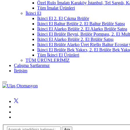
Özel Rulo İmalatı Karaköy İstanbul, Tel Sargılı, 
Tüm İmalat Ürünleri
İkinci El
İkinci El 2. El Çıkma Brülör
İkinci El Baltur Brülör 2. El Baltur Brülör Satışı
İkinci El Alarko Brülör 2. El Alarko Brülör Satışı
İkinci El Brülör Beyni, Brülör Pompası, 2. El Mul
İkinci El Alarko Brülör 2. El Brülör Satışı
İkinci El Brülör Alarko Üret Riello Baltur Ecost
İkinci El Brülör Bek Yakıcı, 2. El Brülör Bek Yakı
Tüm İkinci El Ürünleri
TÜM ÜRÜNLERİMİZ
Çalışma Şartlarımız
İletişim