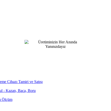
me Cihazı Tamiri ve Satışı
bul - Kazan, Baca, Boru
zı Ölçüm