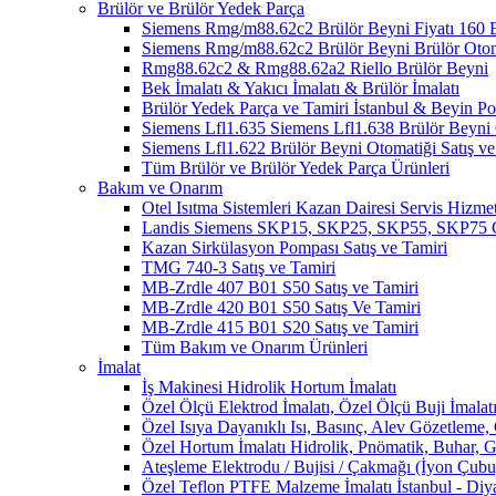
Brülör ve Brülör Yedek Parça
Siemens Rmg/m88.62c2 Brülör Beyni Fiyatı 1
Siemens Rmg/m88.62c2 Brülör Beyni Brülör Oto
Rmg88.62c2 & Rmg88.62a2 Riello Brülör Beyni
Bek İmalatı & Yakıcı İmalatı & Brülör İmalatı
Brülör Yedek Parça ve Tamiri İstanbul & Beyin 
Siemens Lfl1.635 Siemens Lfl1.638 Brülör Beyni O
Siemens Lfl1.622 Brülör Beyni Otomatiği Satış ve
Tüm Brülör ve Brülör Yedek Parça Ürünleri
Bakım ve Onarım
Otel Isıtma Sistemleri Kazan Dairesi Servis Hizmet
Landis Siemens SKP15, SKP25, SKP55, SKP75 Ga
Kazan Sirkülasyon Pompası Satış ve Tamiri
TMG 740-3 Satış ve Tamiri
MB-Zrdle 407 B01 S50 Satış ve Tamiri
MB-Zrdle 420 B01 S50 Satış Ve Tamiri
MB-Zrdle 415 B01 S20 Satış ve Tamiri
Tüm Bakım ve Onarım Ürünleri
İmalat
İş Makinesi Hidrolik Hortum İmalatı
Özel Ölçü Elektrod İmalatı, Özel Ölçü Buji İmalatı
Özel Isıya Dayanıklı Isı, Basınç, Alev Gözetleme,
Özel Hortum İmalatı Hidrolik, Pnömatik, Buhar, G
Ateşleme Elektrodu / Bujisi / Çakmağı (İyon Çubuğ
Özel Teflon PTFE Malzeme İmalatı İstanbul - Diy