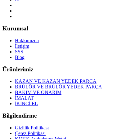
Kurumsal
Hakkımızda
İletişim
SSS
Blog
Ürünlerimiz
KAZAN VE KAZAN YEDEK PARÇA
BRÜLÖR VE BRÜLÖR YEDEK PARÇA
BAKIM VE ONARIM
İMALAT
İKİNCİ EL
Bilgilendirme
Gizlilik Politikası
Çerez Politikası
KVKK Aydınlatma Metni