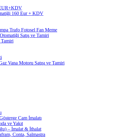
60 EUR+KDV
matiği 160 Eur + KDV
Pompa Trafo Fotosel Fan Meme
tomatiği Satış ve Tamiri
 Tamiri
i
z Vana Motoru Satışı ve Tamiri
ı
 Gösterge Cam İmalatı
ıda ve Yakıt
u) – İmalat & İthalat
afram, Conta, Salmastra