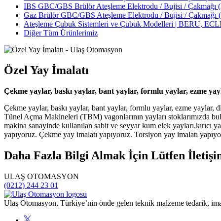
IBS GBC/GBS Brülör Ateşleme Elektrodu / Bujisi / Çakmağı (İ
Gaz Brülör GBC/GBS Ateşleme Elektrodu / Bujisi / Çakmağı (İ
Ateşleme Çubuk Sistemleri ve Çubuk Modelleri | BERU, 
Diğer Tüm Ürünlerimiz
Özel Yay İmalatı
Çekme yaylar, baskı yaylar, bant yaylar, formlu yaylar, ezme yayla
Çekme yaylar, baskı yaylar, bant yaylar, formlu yaylar, ezme yaylar, d
Tünel Açma Makineleri (TBM) vagonlarının yayları stoklarımızda bul
makina sanayinde kullanılan sabit ve seyyar kum elek yayları,kırıcı yay
yapıyoruz. Çekme yay imalatı yapıyoruz. Torsiyon yay imalatı yapıyor
Daha Fazla Bilgi Almak İçin Lütfen İletiş
ULAŞ OTOMASYON
(0212) 244 23 01
Ulaş Otomasyon, Türkiye’nin önde gelen teknik malzeme tedarik, imalat,