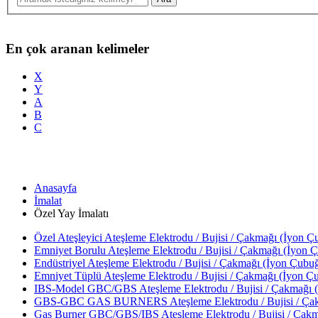
En çok aranan kelimeler
X
Y
A
B
C
Anasayfa
İmalat
Özel Yay İmalatı
Özel Ateşleyici Ateşleme Elektrodu / Bujisi / Çakmağı (İyon Çu
Emniyet Borulu Ateşleme Elektrodu / Bujisi / Çakmağı (İyon Ç
Endüstriyel Ateşleme Elektrodu / Bujisi / Çakmağı (İyon Çubuğ
Emniyet Tüplü Ateşleme Elektrodu / Bujisi / Çakmağı (İyon Çu
IBS-Model GBC/GBS Ateşleme Elektrodu / Bujisi / Çakmağı (İ
GBS-GBC GAS BURNERS Ateşleme Elektrodu / Bujisi / Çakma
Gas Burner GBC/GBS/IBS Ateşleme Elektrodu / Bujisi / Çakma