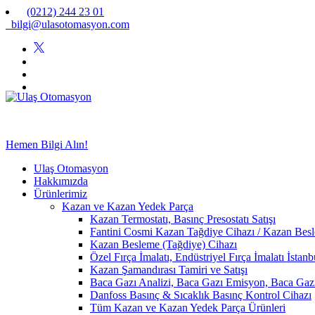
(0212) 244 23 01
bilgi@ulasotomasyon.com
Hemen Bilgi Alın!
Ulaş Otomasyon
Hakkımızda
Ürünlerimiz
Kazan ve Kazan Yedek Parça
Kazan Termostatı, Basınç Presostatı Satışı
Fantini Cosmi Kazan Tağdiye Cihazı / Kazan Besle
Kazan Besleme (Tağdiye) Cihazı
Özel Fırça İmalatı, Endüstriyel Fırça İmalatı İstan
Kazan Şamandırası Tamiri ve Satışı
Baca Gazı Analizi, Baca Gazı Emisyon, Baca Ga
Danfoss Basınç & Sıcaklık Basınç Kontrol Cihazı
Tüm Kazan ve Kazan Yedek Parça Ürünleri