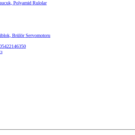
Kauçuk, Polyamid Rulolar
tiblok, Brülör Servomotoru
ar 05422146350
cı