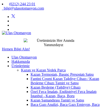
(0212) 244 23 01
bilgi@ulasotomasyon.com
Hemen Bilgi Alın!
Ulaş Otomasyon
Hakkımızda
Ürünlerimiz
Kazan ve Kazan Yedek Parça
Kazan Termostatı, Basınç Presostatı Satışı
Fantini Cosmi Kazan Tağdiye Cihazı / Kazan
Besleme Cihazı Tamiri ve Satışı
Kazan Besleme (Tağdiye) Cihazı
Özel Fırça İmalatı, Endüstriyel Fırça İmalatı
İstanbul - Kazan, Baca, Boru
Kazan Şamandırası Tamiri ve Satışı
Baca Gazı Analizi, Baca Gazı Emisyon, Baca