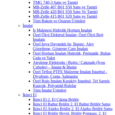
TMG 740-3 Satış ve Tamiri
MB-Zrdle 407 B01 S50 Satış ve Tamiri
MB-Zrdle 420 B01 S50 Satış Ve Tamiri
MB-Zrdle 415 B01 S20 Satış ve Tamiri
Tüm Bakım ve Onarım Ürünleri
İmalat
İş Makinesi Hidrolik Hortum İmalatı
Özel Ölçü Elektrod İmalatı, Özel Ölçü Buji
İmalatıı
Özel Isıya Dayanıklı Isı, Basınç, Alev
Gözetleme, Gösterge Cam İmalatı
Özel Hortum İmalatı Hidrolik, Pnömatik, Buhar,
Gıda ve Yakıt
Ateşleme Elektrodu / Bujisi / Çakmağı (İyon
Çubuğu) – İmalat & İthalat
Özel Teflon PTFE Malzeme İmalatı İstanbul -
Diyafram, Conta, Salmastra
Özel Rulo İmalatı Karaköy İstanbul, Tel Sargılı,
Kauçuk, Polyamid Rulolar
Tüm İmalat Ürünleri
İkinci El
İkinci El 2. El Çıkma Brülör
İkinci El Baltur Brülör 2. El Baltur Brülör Satışı
İkinci El Alarko Brülör 2. El Alarko Brülör Satışı
İkinci El Brülör Beyni, Brülör Pompası, 2. El