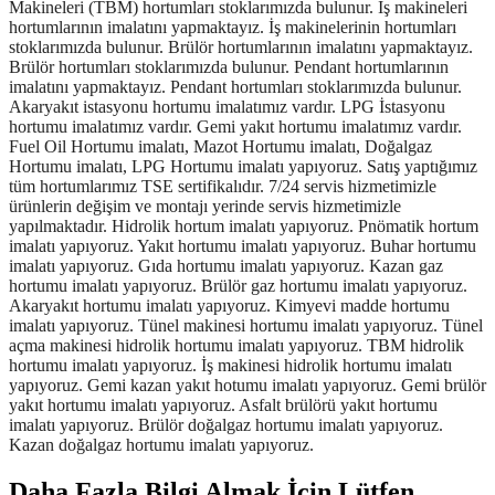
Makineleri (TBM) hortumları stoklarımızda bulunur. İş makineleri
hortumlarının imalatını yapmaktayız. İş makinelerinin hortumları
stoklarımızda bulunur. Brülör hortumlarının imalatını yapmaktayız.
Brülör hortumları stoklarımızda bulunur. Pendant hortumlarının
imalatını yapmaktayız. Pendant hortumları stoklarımızda bulunur.
Akaryakıt istasyonu hortumu imalatımız vardır. LPG İstasyonu
hortumu imalatımız vardır. Gemi yakıt hortumu imalatımız vardır.
Fuel Oil Hortumu imalatı, Mazot Hortumu imalatı, Doğalgaz
Hortumu imalatı, LPG Hortumu imalatı yapıyoruz. Satış yaptığımız
tüm hortumlarımız TSE sertifikalıdır. 7/24 servis hizmetimizle
ürünlerin değişim ve montajı yerinde servis hizmetimizle
yapılmaktadır. Hidrolik hortum imalatı yapıyoruz. Pnömatik hortum
imalatı yapıyoruz. Yakıt hortumu imalatı yapıyoruz. Buhar hortumu
imalatı yapıyoruz. Gıda hortumu imalatı yapıyoruz. Kazan gaz
hortumu imalatı yapıyoruz. Brülör gaz hortumu imalatı yapıyoruz.
Akaryakıt hortumu imalatı yapıyoruz. Kimyevi madde hortumu
imalatı yapıyoruz. Tünel makinesi hortumu imalatı yapıyoruz. Tünel
açma makinesi hidrolik hortumu imalatı yapıyoruz. TBM hidrolik
hortumu imalatı yapıyoruz. İş makinesi hidrolik hortumu imalatı
yapıyoruz. Gemi kazan yakıt hotumu imalatı yapıyoruz. Gemi brülör
yakıt hortumu imalatı yapıyoruz. Asfalt brülörü yakıt hortumu
imalatı yapıyoruz. Brülör doğalgaz hortumu imalatı yapıyoruz.
Kazan doğalgaz hortumu imalatı yapıyoruz.
Daha Fazla Bilgi Almak İçin Lütfen