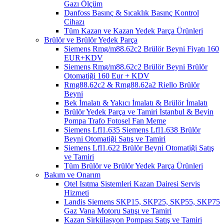
Gazı Ölçüm
Danfoss Basınç & Sıcaklık Basınç Kontrol
Cihazı
Tüm Kazan ve Kazan Yedek Parça Ürünleri
Brülör ve Brülör Yedek Parça
Siemens Rmg/m88.62c2 Brülör Beyni Fiyatı 160
EUR+KDV
Siemens Rmg/m88.62c2 Brülör Beyni Brülör
Otomatiği 160 Eur + KDV
Rmg88.62c2 & Rmg88.62a2 Riello Brülör
Beyni
Bek İmalatı & Yakıcı İmalatı & Brülör İmalatı
Brülör Yedek Parça ve Tamiri İstanbul & Beyin
Pompa Trafo Fotosel Fan Meme
Siemens Lfl1.635 Siemens Lfl1.638 Brülör
Beyni Otomatiği Satış ve Tamiri
Siemens Lfl1.622 Brülör Beyni Otomatiği Satış
ve Tamiri
Tüm Brülör ve Brülör Yedek Parça Ürünleri
Bakım ve Onarım
Otel Isıtma Sistemleri Kazan Dairesi Servis
Hizmeti
Landis Siemens SKP15, SKP25, SKP55, SKP75
Gaz Vana Motoru Satışı ve Tamiri
Kazan Sirkülasyon Pompası Satış ve Tamiri