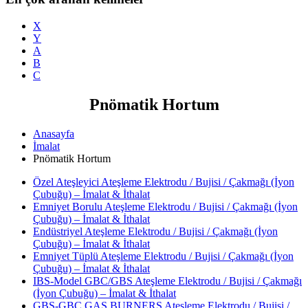
X
Y
A
B
C
Pnömatik Hortum
Anasayfa
İmalat
Pnömatik Hortum
Özel Ateşleyici Ateşleme Elektrodu / Bujisi / Çakmağı (İyon
Çubuğu) – İmalat & İthalat
Emniyet Borulu Ateşleme Elektrodu / Bujisi / Çakmağı (İyon
Çubuğu) – İmalat & İthalat
Endüstriyel Ateşleme Elektrodu / Bujisi / Çakmağı (İyon
Çubuğu) – İmalat & İthalat
Emniyet Tüplü Ateşleme Elektrodu / Bujisi / Çakmağı (İyon
Çubuğu) – İmalat & İthalat
IBS-Model GBC/GBS Ateşleme Elektrodu / Bujisi / Çakmağı
(İyon Çubuğu) – İmalat & İthalat
GBS-GBC GAS BURNERS Ateşleme Elektrodu / Bujisi /