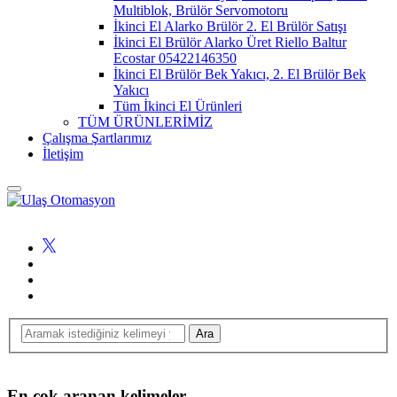
Multiblok, Brülör Servomotoru
İkinci El Alarko Brülör 2. El Brülör Satışı
İkinci El Brülör Alarko Üret Riello Baltur
Ecostar 05422146350
İkinci El Brülör Bek Yakıcı, 2. El Brülör Bek
Yakıcı
Tüm İkinci El Ürünleri
TÜM ÜRÜNLERİMİZ
Çalışma Şartlarımız
İletişim
En çok aranan kelimeler