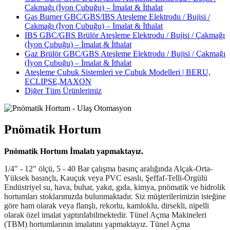
Çakmağı (İyon Çubuğu) – İmalat & İthalat
Gas Burner GBC/GBS/IBS Ateşleme Elektrodu / Bujisi /
Çakmağı (İyon Çubuğu) – İmalat & İthalat
IBS GBC/GBS Brülör Ateşleme Elektrodu / Bujisi / Çakmağı
(İyon Çubuğu) – İmalat & İthalat
Gaz Brülör GBC/GBS Ateşleme Elektrodu / Bujisi / Çakmağı
(İyon Çubuğu) – İmalat & İthalat
Ateşleme Çubuk Sistemleri ve Çubuk Modelleri | BERU,
ECLIPSE,MAXON
Diğer Tüm Ürünlerimiz
Pnömatik Hortum
Pnömatik Hortum İmalatı yapmaktayız.
1/4" - 12" ölçü, 5 - 40 Bar çalışma basınç aralığında Alçak-Orta-
Yüksek basınçlı, Kauçuk veya PVC esaslı, Şeffaf-Telli-Örgülü
Endüstriyel su, hava, buhar, yakıt, gıda, kimya, pnömatik ve hidrolik
hortumları stoklarımızda bulunmaktadır. Siz müşterilerimizin isteğine
göre ham olarak veya flanşlı, rekorlu, kamloklu, dirsekli, nipelli
olarak özel imalat yaptırılabilmektedir. Tünel Açma Makineleri
(TBM) hortumlarının imalatını yapmaktayız. Tünel Açma