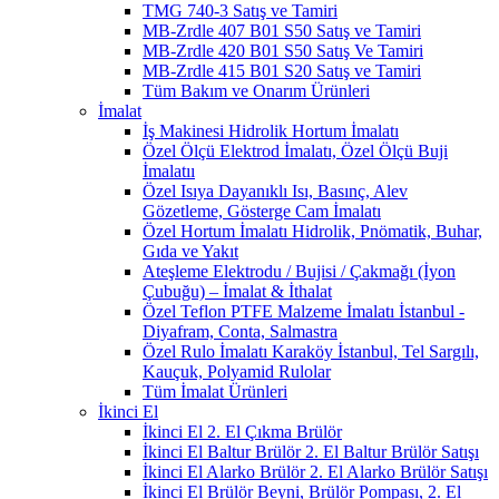
TMG 740-3 Satış ve Tamiri
MB-Zrdle 407 B01 S50 Satış ve Tamiri
MB-Zrdle 420 B01 S50 Satış Ve Tamiri
MB-Zrdle 415 B01 S20 Satış ve Tamiri
Tüm Bakım ve Onarım Ürünleri
İmalat
İş Makinesi Hidrolik Hortum İmalatı
Özel Ölçü Elektrod İmalatı, Özel Ölçü Buji
İmalatıı
Özel Isıya Dayanıklı Isı, Basınç, Alev
Gözetleme, Gösterge Cam İmalatı
Özel Hortum İmalatı Hidrolik, Pnömatik, Buhar,
Gıda ve Yakıt
Ateşleme Elektrodu / Bujisi / Çakmağı (İyon
Çubuğu) – İmalat & İthalat
Özel Teflon PTFE Malzeme İmalatı İstanbul -
Diyafram, Conta, Salmastra
Özel Rulo İmalatı Karaköy İstanbul, Tel Sargılı,
Kauçuk, Polyamid Rulolar
Tüm İmalat Ürünleri
İkinci El
İkinci El 2. El Çıkma Brülör
İkinci El Baltur Brülör 2. El Baltur Brülör Satışı
İkinci El Alarko Brülör 2. El Alarko Brülör Satışı
İkinci El Brülör Beyni, Brülör Pompası, 2. El