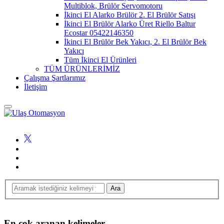
Multiblok, Brülör Servomotoru
İkinci El Alarko Brülör 2. El Brülör Satışı
İkinci El Brülör Alarko Üret Riello Baltur
Ecostar 05422146350
İkinci El Brülör Bek Yakıcı, 2. El Brülör Bek
Yakıcı
Tüm İkinci El Ürünleri
TÜM ÜRÜNLERİMİZ
Çalışma Şartlarımız
İletişim
En çok aranan kelimeler