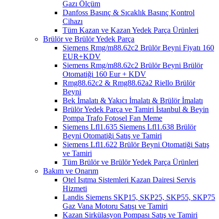
Gazı Ölçüm
Danfoss Basınç & Sıcaklık Basınç Kontrol
Cihazı
Tüm Kazan ve Kazan Yedek Parça Ürünleri
Brülör ve Brülör Yedek Parça
Siemens Rmg/m88.62c2 Brülör Beyni Fiyatı 160
EUR+KDV
Siemens Rmg/m88.62c2 Brülör Beyni Brülör
Otomatiği 160 Eur + KDV
Rmg88.62c2 & Rmg88.62a2 Riello Brülör
Beyni
Bek İmalatı & Yakıcı İmalatı & Brülör İmalatı
Brülör Yedek Parça ve Tamiri İstanbul & Beyin
Pompa Trafo Fotosel Fan Meme
Siemens Lfl1.635 Siemens Lfl1.638 Brülör
Beyni Otomatiği Satış ve Tamiri
Siemens Lfl1.622 Brülör Beyni Otomatiği Satış
ve Tamiri
Tüm Brülör ve Brülör Yedek Parça Ürünleri
Bakım ve Onarım
Otel Isıtma Sistemleri Kazan Dairesi Servis
Hizmeti
Landis Siemens SKP15, SKP25, SKP55, SKP75
Gaz Vana Motoru Satışı ve Tamiri
Kazan Sirkülasyon Pompası Satış ve Tamiri