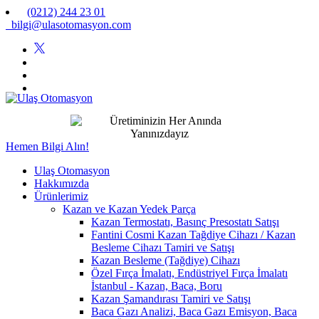
(0212) 244 23 01
bilgi@ulasotomasyon.com
Hemen Bilgi Alın!
Ulaş Otomasyon
Hakkımızda
Ürünlerimiz
Kazan ve Kazan Yedek Parça
Kazan Termostatı, Basınç Presostatı Satışı
Fantini Cosmi Kazan Tağdiye Cihazı / Kazan
Besleme Cihazı Tamiri ve Satışı
Kazan Besleme (Tağdiye) Cihazı
Özel Fırça İmalatı, Endüstriyel Fırça İmalatı
İstanbul - Kazan, Baca, Boru
Kazan Şamandırası Tamiri ve Satışı
Baca Gazı Analizi, Baca Gazı Emisyon, Baca