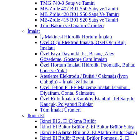
TMG 740-3 Satış ve Tamiri
MB-Zrdle 407 B01 S50 Satış ve Tamiri
MB-Zrdle 420 B01 S50 Satış Ve Tamiri
MB-Zrdle 415 B01 S20 Satış ve Tamiri
Tüm Bakım ve Onarım Ürünleri
İmalat
İş Makinesi Hidrolik Hortum İmalatı
Özel Ölçü Elektrod İmalatı, Özel Ölçü Buji
İmalatıı
Özel Isıya Dayanıklı Isı, Basınç, Alev
Gözetleme, Gösterge Cam İmalatı
Özel Hortum İmalatı Hidrolik, Pnömatik, Buhar,
Gıda ve Yakıt
Ateşleme Elektrodu / Bujisi / Çakmağı (İyon
Çubuğu) – İmalat & İthalat
Özel Teflon PTFE Malzeme İmalatı İstanbul -
Diyafram, Conta, Salmastra
Özel Rulo İmalatı Karaköy İstanbul, Tel Sargılı,
Kauçuk, Polyamid Rulolar
Tüm İmalat Ürünleri
İkinci El
İkinci El 2. El Çıkma Brülör
İkinci El Baltur Brülör 2. El Baltur Brülör Satışı
İkinci El Alarko Brülör 2. El Alarko Brülör Satışı
İkinci El Brülör Beyni, Brülör Pompası, 2. El