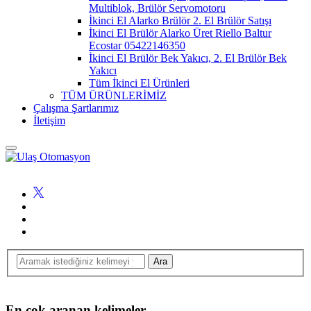
Multiblok, Brülör Servomotoru
İkinci El Alarko Brülör 2. El Brülör Satışı
İkinci El Brülör Alarko Üret Riello Baltur
Ecostar 05422146350
İkinci El Brülör Bek Yakıcı, 2. El Brülör Bek
Yakıcı
Tüm İkinci El Ürünleri
TÜM ÜRÜNLERİMİZ
Çalışma Şartlarımız
İletişim
En çok aranan kelimeler