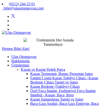
(0212) 244 23 01
bilgi@ulasotomasyon.com
Hemen Bilgi Alın!
Ulaş Otomasyon
Hakkımızda
Ürünlerimiz
Kazan ve Kazan Yedek Parça
Kazan Termostatı, Basınç Presostatı Satışı
Fantini Cosmi Kazan Tağdiye Cihazı / Kazan
Besleme Cihazı Tamiri ve Satışı
Kazan Besleme (Tağdiye) Cihazı
Özel Fırça İmalatı, Endüstriyel Fırça İmalatı
İstanbul - Kazan, Baca, Boru
Kazan Şamandırası Tamiri ve Satışı
Baca Gazı Analizi, Baca Gazı Emisyon, Baca