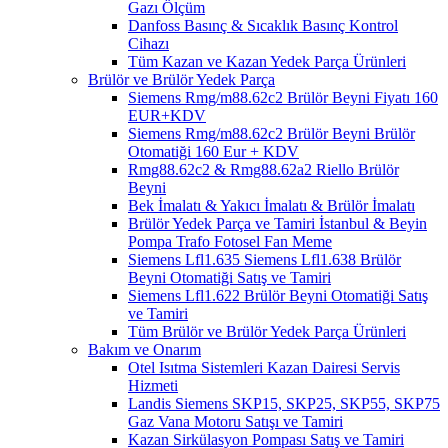
Gazı Ölçüm
Danfoss Basınç & Sıcaklık Basınç Kontrol
Cihazı
Tüm Kazan ve Kazan Yedek Parça Ürünleri
Brülör ve Brülör Yedek Parça
Siemens Rmg/m88.62c2 Brülör Beyni Fiyatı 160
EUR+KDV
Siemens Rmg/m88.62c2 Brülör Beyni Brülör
Otomatiği 160 Eur + KDV
Rmg88.62c2 & Rmg88.62a2 Riello Brülör
Beyni
Bek İmalatı & Yakıcı İmalatı & Brülör İmalatı
Brülör Yedek Parça ve Tamiri İstanbul & Beyin
Pompa Trafo Fotosel Fan Meme
Siemens Lfl1.635 Siemens Lfl1.638 Brülör
Beyni Otomatiği Satış ve Tamiri
Siemens Lfl1.622 Brülör Beyni Otomatiği Satış
ve Tamiri
Tüm Brülör ve Brülör Yedek Parça Ürünleri
Bakım ve Onarım
Otel Isıtma Sistemleri Kazan Dairesi Servis
Hizmeti
Landis Siemens SKP15, SKP25, SKP55, SKP75
Gaz Vana Motoru Satışı ve Tamiri
Kazan Sirkülasyon Pompası Satış ve Tamiri